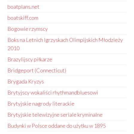
boatplans.net
boatskiff.com
Bogowie rzymscy
Boks na Letnich Igrzyskach Olimpijskich Młodzieży
2010
Brazylijscy piłkarze
Bridgeport (Connecticut)
Brygada Kryzys
Brytyjscy wokaliści rhythmandbluesowi
Brytyjskie nagrody literackie
Brytyjskie telewizyjne seriale kryminalne
Budynki w Polsce oddane do użytku w 1895