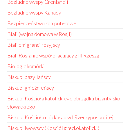
Bezludne wyspy Grenlandii
Bezludne wyspy Kanady
Bezpieczeństwo komputerowe
Biali (wojna domowa w Rosji)
Biali emigranci rosyjscy
Biali Rosjanie współpracujący z III Rzeszą
Biologia komórki
Biskupi bazyliańscy
Biskupi gnieźnieńscy
Biskupi Kościoła katolickiego obrządku bizantyjsko-
słowackiego
Biskupi Kościoła unickiego w I Rzeczypospolitej
Biskupi lwowscy (Kościół greckokatolicki)