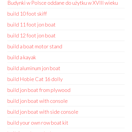
Budynki w Polsce oddane do użytku w XVIII wieku
build 10 foot skiff
build 11 foot jon boat
build 12 foot jon boat
build a boat motor stand
build a kayak
build aluminum jon boat
build Hobie Cat 16 dolly
build jon boat from plywood
build jon boat with console
build jon boat with side console
build your own row boat kit