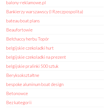
balony-reklamowe.pl
Bankierzy warszawscy (I Rzeczpospolita)
bateau boat plans
Beaufortowie
Bełchaccy herbu Topór
belgijskie czekoladki hurt
belgijskie czekoladki na prezent
belgijskie pralinki 500 sztuk
Beryksokształtne
bespoke aluminum boat design
Betonowce
Bez kategorii