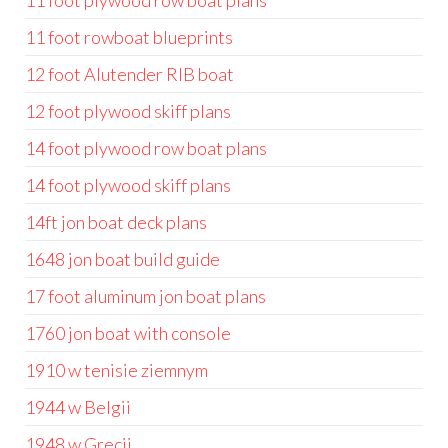
11 foot plywood row boat plans
11 foot rowboat blueprints
12 foot Alutender RIB boat
12 foot plywood skiff plans
14 foot plywood row boat plans
14 foot plywood skiff plans
14ft jon boat deck plans
1648 jon boat build guide
17 foot aluminum jon boat plans
1760 jon boat with console
1910 w tenisie ziemnym
1944 w Belgii
1948 w Grecji