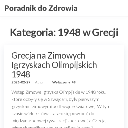
Przejdź
Poradnik do Zdrowia
do
treści
Kategoria:
1948 w Grecji
Grecja na Zimowych
Igrzyskach Olimpijskich
1948
2026-02-27
Autor
Wyłączony
Wstęp Zimowe Igrzyska Olimpijskie w 1948 roku,
które odbyły się w Szwajcarii, były pierwszymi
igrzyskami zimowymi po II wojnie światowej. W tym
czasie wiele krajów starało się powrócić do
międzynarodowej rywalizacji sportowej, a Grecja,
mimo skomplikowanej sytuacji politycznej i