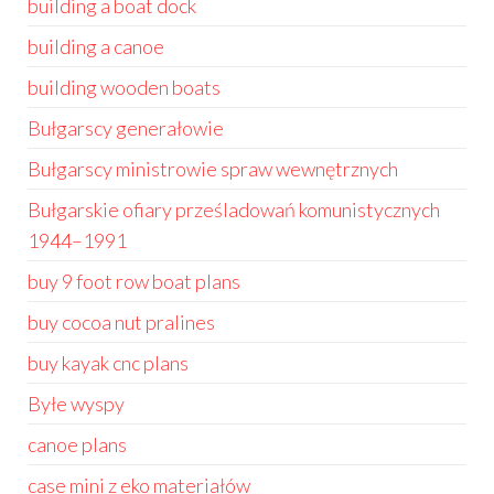
building a boat dock
building a canoe
building wooden boats
Bułgarscy generałowie
Bułgarscy ministrowie spraw wewnętrznych
Bułgarskie ofiary prześladowań komunistycznych
1944–1991
buy 9 foot row boat plans
buy cocoa nut pralines
buy kayak cnc plans
Byłe wyspy
canoe plans
case mini z eko materiałów