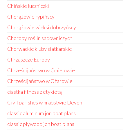
Chińskie łuczniczki
Chorążowie rypińscy
Chorążowie więksi dobrzyńscy
Choroby roślin sadowniczych
Chorwackie kluby siatkarskie
Chrząszcze Europy
Chrześcijaństwo w Ćmielowie
Chrześcijaństwo w Ożarowie
ciastka fitness z etykietą
Civil parishes w hrabstwie Devon
classic aluminum jon boat plans
classic plywood jon boat plans