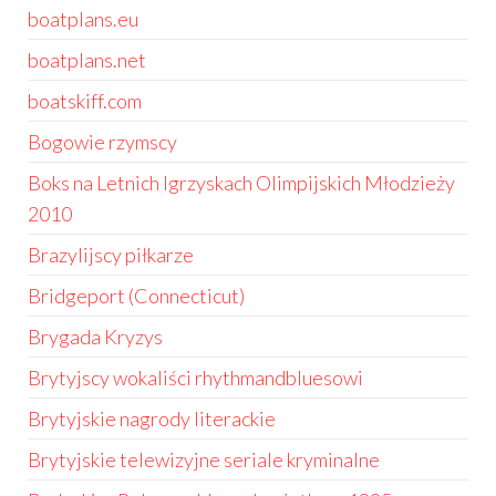
boatplans.eu
boatplans.net
boatskiff.com
Bogowie rzymscy
Boks na Letnich Igrzyskach Olimpijskich Młodzieży
2010
Brazylijscy piłkarze
Bridgeport (Connecticut)
Brygada Kryzys
Brytyjscy wokaliści rhythmandbluesowi
Brytyjskie nagrody literackie
Brytyjskie telewizyjne seriale kryminalne