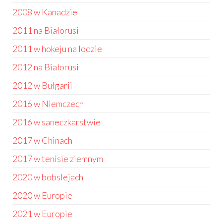
2008 w Kanadzie
2011 na Białorusi
2011 w hokeju na lodzie
2012 na Białorusi
2012 w Bułgarii
2016 w Niemczech
2016 w saneczkarstwie
2017 w Chinach
2017 w tenisie ziemnym
2020 w bobslejach
2020 w Europie
2021 w Europie