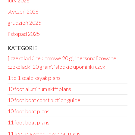
luty 2026
styczeń 2026
grudzień 2025
listopad 2025
KATEGORIE
['czekoladki reklamowe 20 g', 'personalizowane
czekoladki 20 gram', 'słodkie upominki czek
1 to 1 scale kayak plans
10 foot aluminum skiff plans
10 foot boat construction guide
10 foot boat plans
11 foot boat plans
11 foot plywood row boat plans