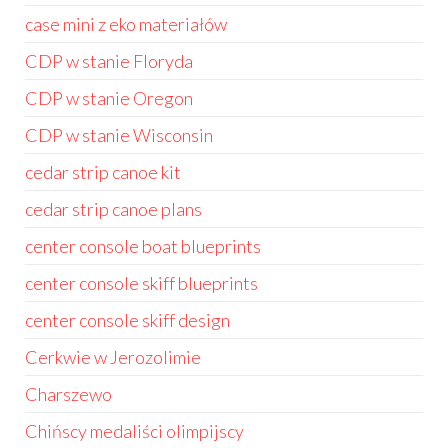
case mini z eko materiałów
CDP w stanie Floryda
CDP w stanie Oregon
CDP w stanie Wisconsin
cedar strip canoe kit
cedar strip canoe plans
center console boat blueprints
center console skiff blueprints
center console skiff design
Cerkwie w Jerozolimie
Charszewo
Chińscy medaliści olimpijscy