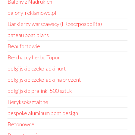
Balony z Nadrukiem
balony-reklamowe.pl
Bankierzy warszawscy (I Rzeczpospolita)
bateau boat plans
Beaufortowie
Bełchaccy herbu Topór
belgijskie czekoladki hurt
belgijskie czekoladki na prezent
belgijskie pralinki 500 sztuk
Beryksokształtne
bespoke aluminum boat design
Betonowce