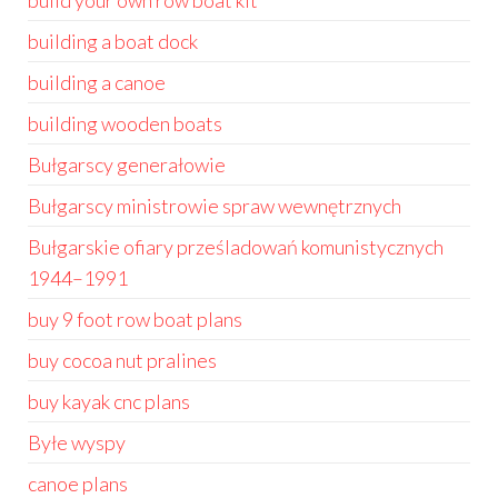
build your own row boat kit
building a boat dock
building a canoe
building wooden boats
Bułgarscy generałowie
Bułgarscy ministrowie spraw wewnętrznych
Bułgarskie ofiary prześladowań komunistycznych
1944–1991
buy 9 foot row boat plans
buy cocoa nut pralines
buy kayak cnc plans
Byłe wyspy
canoe plans