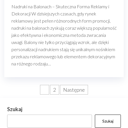
Nadruki na Balonach – Skuteczna Forma Reklamy i
Dekoracji W dzisiejszych czasach, gdy rynek
reklamowy jest pełen różnorodnych form promocji,
nadruki na balonach zyskują coraz większą popularność
jako efektywna i ekonomiczna metoda zwracania
uwagi. Balony nie tylko przyciągają wzrok, ale dzięki
personalizacji nadrukiem stają się unikalnym nośnikiem
przekazu reklamowego lub elementem dekoracyjnym
na różnego rodzaju…
Stronicowanie
1
2
Następne
wpisów
Szukaj
Szukaj