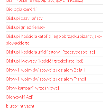
Biali Rosjanie współpracujący z III Rzeszą
Biologia komórki
Biskupi bazyliańscy
Biskupi gnieźnieńscy
Biskupi Kościoła katolickiego obrządku bizantyjsko-
słowackiego
Biskupi Kościoła unickiego w I Rzeczypospolitej
Biskupi lwowscy (Kościół greckokatolicki)
Bitwy II wojny światowej z udziałem Belgii
Bitwy II wojny światowej z udziałem Francji
Bitwy kampanii wrześniowej
Błonkówki Azji
blueprint yacht