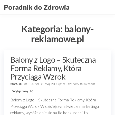
Przejdź
Poradnik do Zdrowia
do
treści
Kategoria:
balony-
reklamowe.pl
Balony z Logo – Skuteczna
Forma Reklamy, Która
Przyciąga Wzrok
2026-03-06
Autor
xEIWqHVDDp1aC8tz1rYx6UX8Wpaa0t
Wyłączony
Balony z Logo – Skuteczna Forma Reklamy, Która
Przyciąga Wzrok W dzisiejszym świecie marketingu i
reklamy, wyróżnienie się na tle konkurencji to