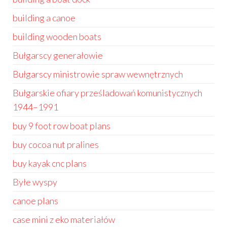
building a canoe
building wooden boats
Bułgarscy generałowie
Bułgarscy ministrowie spraw wewnętrznych
Bułgarskie ofiary prześladowań komunistycznych
1944–1991
buy 9 foot row boat plans
buy cocoa nut pralines
buy kayak cnc plans
Byłe wyspy
canoe plans
case mini z eko materiałów