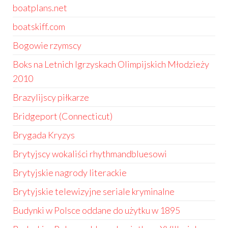
boatplans.net
boatskiff.com
Bogowie rzymscy
Boks na Letnich Igrzyskach Olimpijskich Młodzieży
2010
Brazylijscy piłkarze
Bridgeport (Connecticut)
Brygada Kryzys
Brytyjscy wokaliści rhythmandbluesowi
Brytyjskie nagrody literackie
Brytyjskie telewizyjne seriale kryminalne
Budynki w Polsce oddane do użytku w 1895