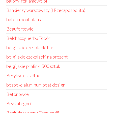
balony-reklamowe.pl
Bankierzy warszawscy (I Rzeczpospolita)
bateau boat plans
Beaufortowie
Bełchaccy herbu Topór
belgijskie czekoladki hurt
belgijskie czekoladki na prezent
belgijskie pralinki 500 sztuk
Beryksokształtne
bespoke aluminum boat design
Betonowce
Bez kategorii
Bezludne wyspy Grenlandii