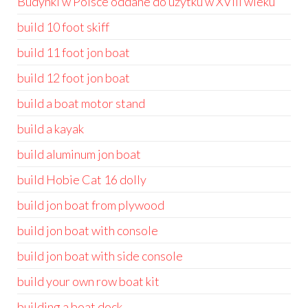
Budynki w Polsce oddane do użytku w XVIII wieku
build 10 foot skiff
build 11 foot jon boat
build 12 foot jon boat
build a boat motor stand
build a kayak
build aluminum jon boat
build Hobie Cat 16 dolly
build jon boat from plywood
build jon boat with console
build jon boat with side console
build your own row boat kit
building a boat dock