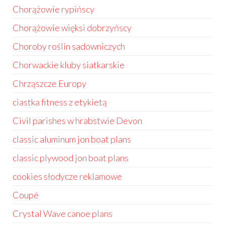
Chorążowie rypińscy
Chorążowie więksi dobrzyńscy
Choroby roślin sadowniczych
Chorwackie kluby siatkarskie
Chrząszcze Europy
ciastka fitness z etykietą
Civil parishes w hrabstwie Devon
classic aluminum jon boat plans
classic plywood jon boat plans
cookies słodycze reklamowe
Coupé
Crystal Wave canoe plans