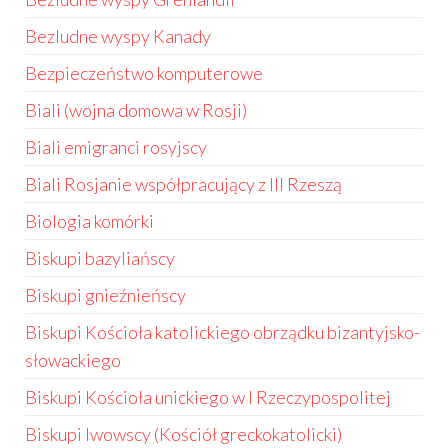
Bezludne wyspy Kanady
Bezpieczeństwo komputerowe
Biali (wojna domowa w Rosji)
Biali emigranci rosyjscy
Biali Rosjanie współpracujący z III Rzeszą
Biologia komórki
Biskupi bazyliańscy
Biskupi gnieźnieńscy
Biskupi Kościoła katolickiego obrządku bizantyjsko-
słowackiego
Biskupi Kościoła unickiego w I Rzeczypospolitej
Biskupi lwowscy (Kościół greckokatolicki)