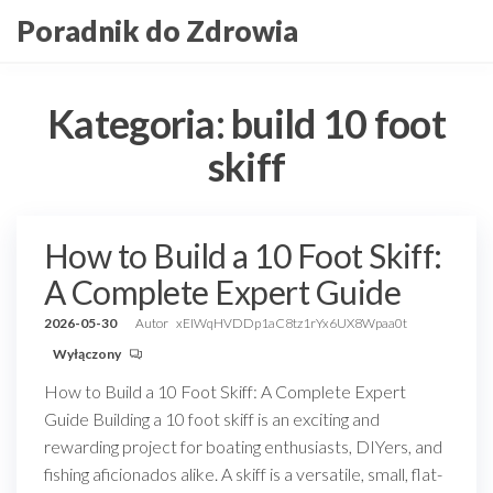
Przejdź
Poradnik do Zdrowia
do
treści
Kategoria:
build 10 foot
skiff
How to Build a 10 Foot Skiff:
A Complete Expert Guide
2026-05-30
Autor
xEIWqHVDDp1aC8tz1rYx6UX8Wpaa0t
Wyłączony
How to Build a 10 Foot Skiff: A Complete Expert
Guide Building a 10 foot skiff is an exciting and
rewarding project for boating enthusiasts, DIYers, and
fishing aficionados alike. A skiff is a versatile, small, flat-