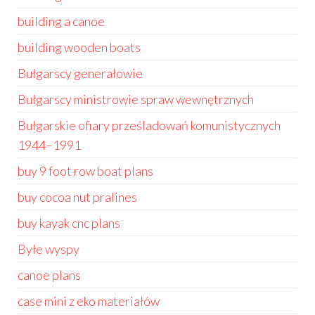
building a canoe
building wooden boats
Bułgarscy generałowie
Bułgarscy ministrowie spraw wewnętrznych
Bułgarskie ofiary prześladowań komunistycznych
1944–1991
buy 9 foot row boat plans
buy cocoa nut pralines
buy kayak cnc plans
Byłe wyspy
canoe plans
case mini z eko materiałów