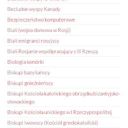
Bezludne wyspy Kanady
Bezpieczeństwo komputerowe
Biali (wojna domowa w Rosji)
Biali emigranci rosyjscy
Biali Rosjanie współpracujący z III Rzeszą
Biologia komórki
Biskupi bazyliańscy
Biskupi gnieźnieńscy
Biskupi Kościoła katolickiego obrządku bizantyjsko-
słowackiego
Biskupi Kościoła unickiego w I Rzeczypospolitej
Biskupi lwowscy (Kościół greckokatolicki)