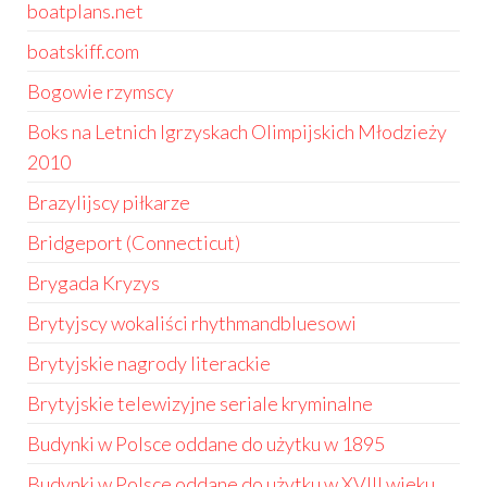
boatplans.net
boatskiff.com
Bogowie rzymscy
Boks na Letnich Igrzyskach Olimpijskich Młodzieży
2010
Brazylijscy piłkarze
Bridgeport (Connecticut)
Brygada Kryzys
Brytyjscy wokaliści rhythmandbluesowi
Brytyjskie nagrody literackie
Brytyjskie telewizyjne seriale kryminalne
Budynki w Polsce oddane do użytku w 1895
Budynki w Polsce oddane do użytku w XVIII wieku