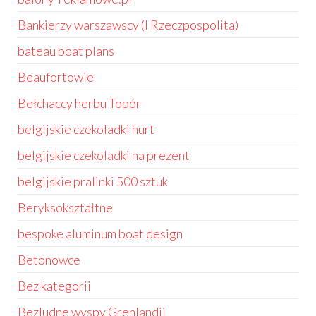
Bankierzy warszawscy (I Rzeczpospolita)
bateau boat plans
Beaufortowie
Bełchaccy herbu Topór
belgijskie czekoladki hurt
belgijskie czekoladki na prezent
belgijskie pralinki 500 sztuk
Beryksokształtne
bespoke aluminum boat design
Betonowce
Bez kategorii
Bezludne wyspy Grenlandii