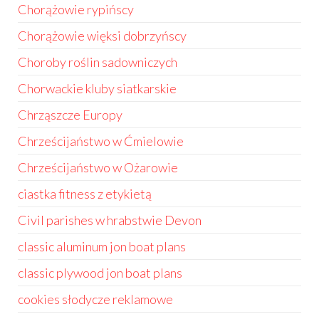
Chorążowie rypińscy
Chorążowie więksi dobrzyńscy
Choroby roślin sadowniczych
Chorwackie kluby siatkarskie
Chrząszcze Europy
Chrześcijaństwo w Ćmielowie
Chrześcijaństwo w Ożarowie
ciastka fitness z etykietą
Civil parishes w hrabstwie Devon
classic aluminum jon boat plans
classic plywood jon boat plans
cookies słodycze reklamowe