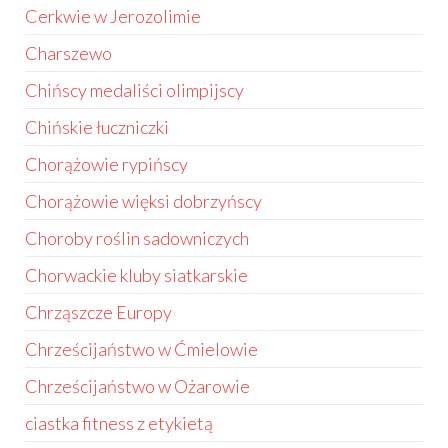
Cerkwie w Jerozolimie
Charszewo
Chińscy medaliści olimpijscy
Chińskie łuczniczki
Chorążowie rypińscy
Chorążowie więksi dobrzyńscy
Choroby roślin sadowniczych
Chorwackie kluby siatkarskie
Chrząszcze Europy
Chrześcijaństwo w Ćmielowie
Chrześcijaństwo w Ożarowie
ciastka fitness z etykietą