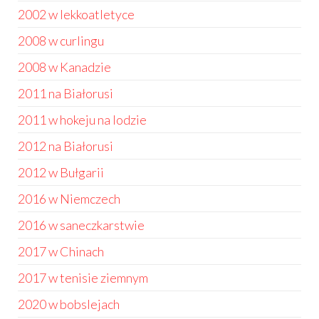
2002 w lekkoatletyce
2008 w curlingu
2008 w Kanadzie
2011 na Białorusi
2011 w hokeju na lodzie
2012 na Białorusi
2012 w Bułgarii
2016 w Niemczech
2016 w saneczkarstwie
2017 w Chinach
2017 w tenisie ziemnym
2020 w bobslejach