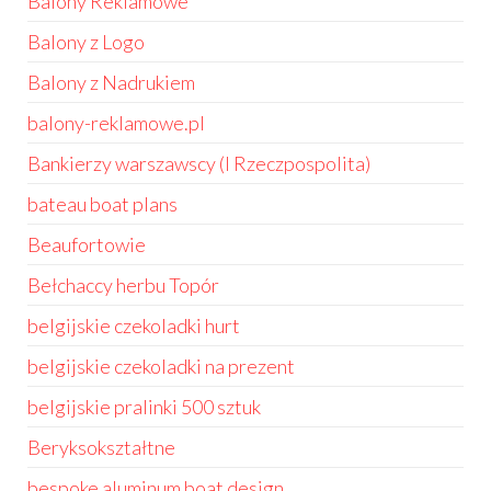
Balony Reklamowe
Balony z Logo
Balony z Nadrukiem
balony-reklamowe.pl
Bankierzy warszawscy (I Rzeczpospolita)
bateau boat plans
Beaufortowie
Bełchaccy herbu Topór
belgijskie czekoladki hurt
belgijskie czekoladki na prezent
belgijskie pralinki 500 sztuk
Beryksokształtne
bespoke aluminum boat design