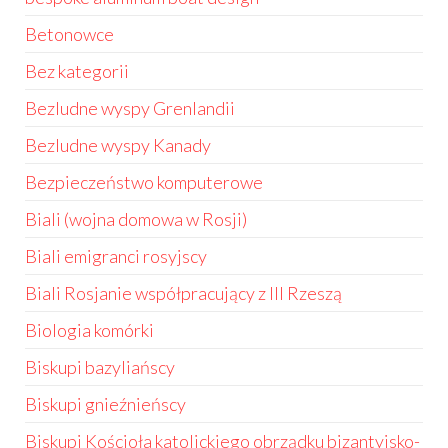
Betonowce
Bez kategorii
Bezludne wyspy Grenlandii
Bezludne wyspy Kanady
Bezpieczeństwo komputerowe
Biali (wojna domowa w Rosji)
Biali emigranci rosyjscy
Biali Rosjanie współpracujący z III Rzeszą
Biologia komórki
Biskupi bazyliańscy
Biskupi gnieźnieńscy
Biskupi Kościoła katolickiego obrządku bizantyjsko-