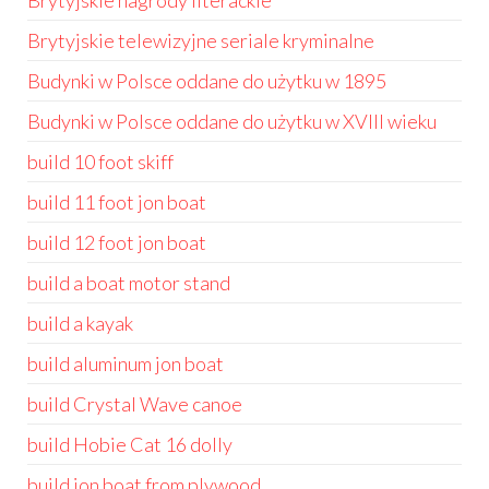
Brytyjskie nagrody literackie
Brytyjskie telewizyjne seriale kryminalne
Budynki w Polsce oddane do użytku w 1895
Budynki w Polsce oddane do użytku w XVIII wieku
build 10 foot skiff
build 11 foot jon boat
build 12 foot jon boat
build a boat motor stand
build a kayak
build aluminum jon boat
build Crystal Wave canoe
build Hobie Cat 16 dolly
build jon boat from plywood