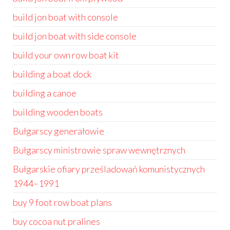
build jon boat with console
build jon boat with side console
build your own row boat kit
building a boat dock
building a canoe
building wooden boats
Bułgarscy generałowie
Bułgarscy ministrowie spraw wewnętrznych
Bułgarskie ofiary prześladowań komunistycznych
1944–1991
buy 9 foot row boat plans
buy cocoa nut pralines