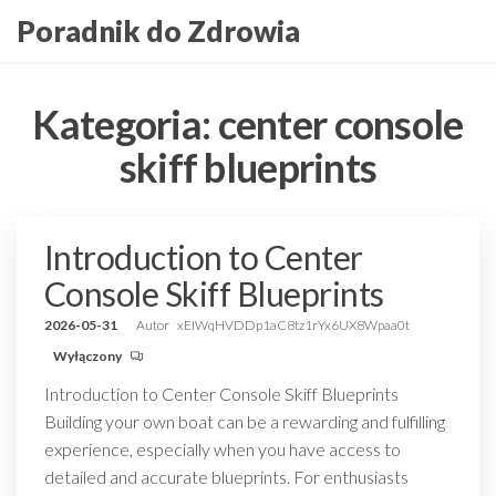
Przejdź
Poradnik do Zdrowia
do
treści
Kategoria:
center console
skiff blueprints
Introduction to Center
Console Skiff Blueprints
2026-05-31
Autor
xEIWqHVDDp1aC8tz1rYx6UX8Wpaa0t
Wyłączony
Introduction to Center Console Skiff Blueprints
Building your own boat can be a rewarding and fulfilling
experience, especially when you have access to
detailed and accurate blueprints. For enthusiasts