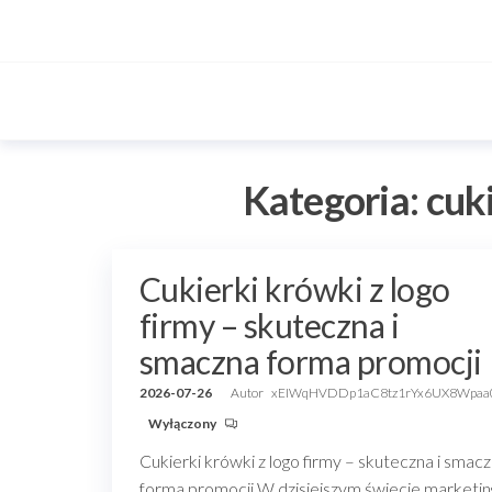
Przejdź
do
treści
Kategoria:
cuki
Cukierki krówki z logo
firmy – skuteczna i
smaczna forma promocji
2026-07-26
Autor
xEIWqHVDDp1aC8tz1rYx6UX8Wpaa
Wyłączony
Cukierki krówki z logo firmy – skuteczna i smac
forma promocji W dzisiejszym świecie marketin