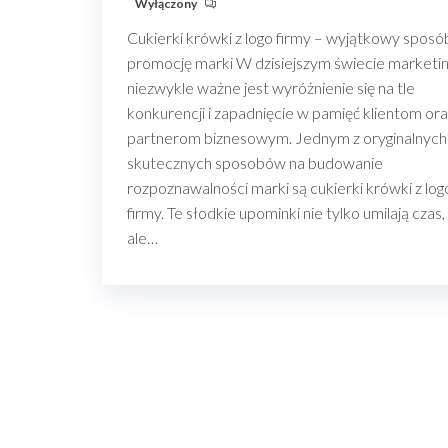
Wyłączony
Cukierki krówki z logo firmy – wyjątkowy sposó
promocję marki W dzisiejszym świecie marketi
niezwykle ważne jest wyróżnienie się na tle
konkurencji i zapadnięcie w pamięć klientom or
partnerom biznesowym. Jednym z oryginalnych 
skutecznych sposobów na budowanie
rozpoznawalności marki są cukierki krówki z log
firmy. Te słodkie upominki nie tylko umilają czas,
ale…