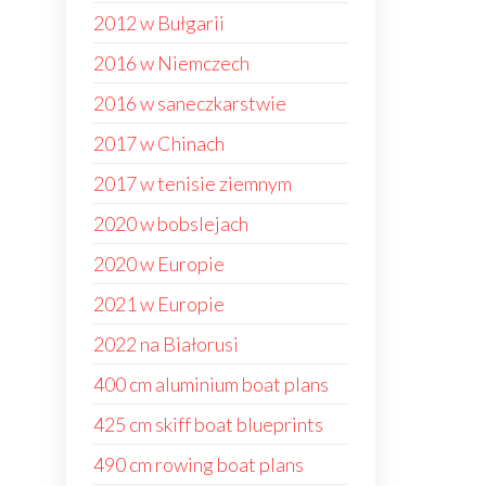
2012 w Bułgarii
2016 w Niemczech
2016 w saneczkarstwie
2017 w Chinach
2017 w tenisie ziemnym
2020 w bobslejach
2020 w Europie
2021 w Europie
2022 na Białorusi
400 cm aluminium boat plans
425 cm skiff boat blueprints
490 cm rowing boat plans