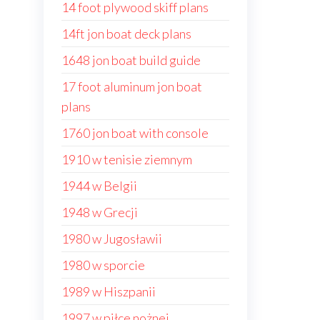
14 foot plywood skiff plans
14ft jon boat deck plans
1648 jon boat build guide
17 foot aluminum jon boat
plans
1760 jon boat with console
1910 w tenisie ziemnym
1944 w Belgii
1948 w Grecji
1980 w Jugosławii
1980 w sporcie
1989 w Hiszpanii
1997 w piłce nożnej