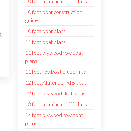
10 foot aluminum skiff plans
10 foot boat construction
guide
10 foot boat plans
ą
11 foot boat plans
11 foot plywood row boat
plans
11 foot rowboat blueprints
12 foot Alutender RIB boat
12 foot plywood skiff plans
13 foot aluminum skiff plans
14 foot plywood row boat
plans