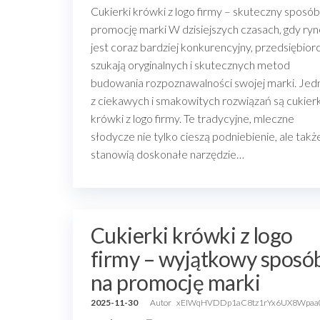
Cukierki krówki z logo firmy – skuteczny sposób
promocję marki W dzisiejszych czasach, gdy ry
jest coraz bardziej konkurencyjny, przedsiębior
szukają oryginalnych i skutecznych metod
budowania rozpoznawalności swojej marki. Je
z ciekawych i smakowitych rozwiązań są cukierk
krówki z logo firmy. Te tradycyjne, mleczne
słodycze nie tylko cieszą podniebienie, ale takż
stanowią doskonałe narzędzie…
Cukierki krówki z logo
firmy – wyjątkowy sposó
na promocję marki
2025-11-30
Autor
xEIWqHVDDp1aC8tz1rYx6UX8Wpaa