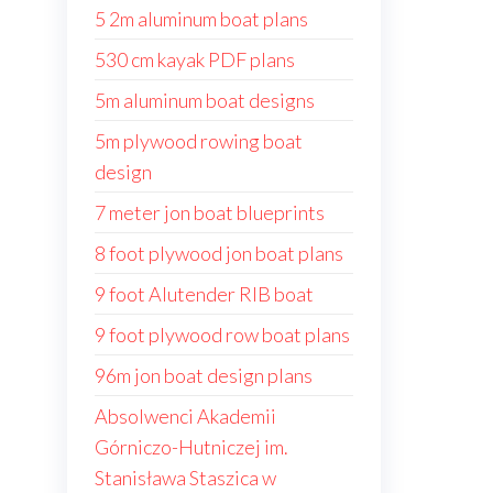
5 2m aluminum boat plans
530 cm kayak PDF plans
5m aluminum boat designs
5m plywood rowing boat
design
7 meter jon boat blueprints
8 foot plywood jon boat plans
9 foot Alutender RIB boat
9 foot plywood row boat plans
96m jon boat design plans
Absolwenci Akademii
Górniczo-Hutniczej im.
Stanisława Staszica w