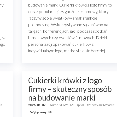
rmy
budowanie marki Cukierki krówki z logo firmy to
coraz popularniejszy gadżet reklamowy, który
łączy w sobie wyjątkowy smak i funkcję
promocyjną. Wykorzystywane są zarówno na
targach, konferencjach, jak i podczas spotkań
ę w
biznesowych czy eventów firmowych. Dzięki
ego
personalizacji opakowań cukierków z
indywidualnym logo, marka staje się bardziej…
Cukierki krówki z logo
firmy – skuteczny sposób
na budowanie marki
0t
2026-01-02
Autor
xEIWqHVDDp1aC8tz1rYx6UX8Wpaa0t
Wyłączony