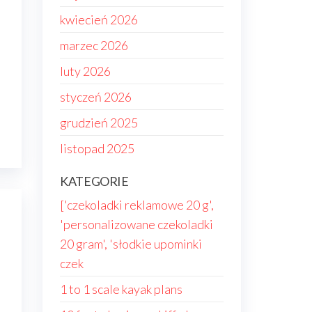
kwiecień 2026
marzec 2026
luty 2026
styczeń 2026
grudzień 2025
listopad 2025
KATEGORIE
['czekoladki reklamowe 20 g',
'personalizowane czekoladki
20 gram', 'słodkie upominki
czek
1 to 1 scale kayak plans