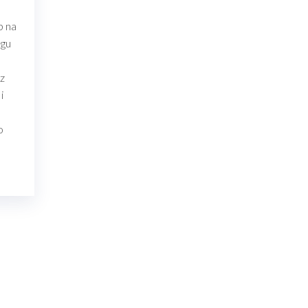
b na
ngu
az
i
o