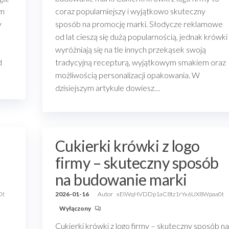
rm
coraz popularniejszy i wyjątkowo skuteczny
y
sposób na promocję marki. Słodycze reklamowe
od lat cieszą się dużą popularnością, jednak krówki
wyróżniają się na tle innych przekąsek swoją
d
tradycyjną recepturą, wyjątkowym smakiem oraz
możliwością personalizacji opakowania. W
dzisiejszym artykule dowiesz…
Cukierki krówki z logo
firmy – skuteczny sposób
na budowanie marki
0t
2026-01-16
Autor
xEIWqHVDDp1aC8tz1rYx6UX8Wpaa0t
Wyłączony
Cukierki krówki z logo firmy – skuteczny sposób na