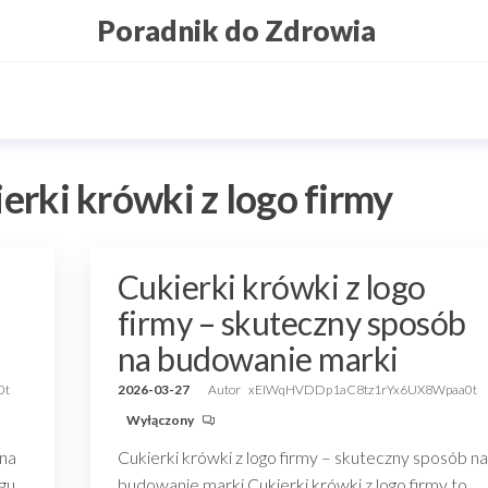
Poradnik do Zdrowia
erki krówki z logo firmy
Cukierki krówki z logo
firmy – skuteczny sposób
na budowanie marki
0t
2026-03-27
Autor
xEIWqHVDDp1aC8tz1rYx6UX8Wpaa0t
Wyłączony
zna
Cukierki krówki z logo firmy – skuteczny sposób na
gu,
budowanie marki Cukierki krówki z logo firmy to