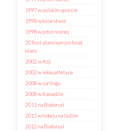
1997 w polskim sporcie
1998 w kolarstwie
1998 w piłce nożnej
20 foot aluminum jon boat
plans
2002 w Azji
2002 w lekkoatletyce
2008 w curlingu
2008 w Kanadzie
2011 na Białorusi
2011 w hokeju na lodzie
2012 na Białorusi