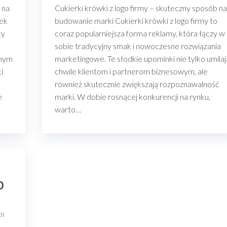
 na
Cukierki krówki z logo firmy – skuteczny sposób na
nek
budowanie marki Cukierki krówki z logo firmy to
cy
coraz popularniejsza forma reklamy, która łączy w
sobie tradycyjny smak i nowoczesne rozwiązania
dnym
marketingowe. Te słodkie upominki nie tylko umilaj
i
chwile klientom i partnerom biznesowym, ale
również skutecznie zwiększają rozpoznawalność
e
marki. W dobie rosnącej konkurencji na rynku,
warto…
b
0t