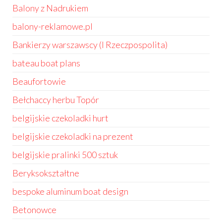
Balony z Nadrukiem
balony-reklamowe.pl
Bankierzy warszawscy (I Rzeczpospolita)
bateau boat plans
Beaufortowie
Bełchaccy herbu Topór
belgijskie czekoladki hurt
belgijskie czekoladki na prezent
belgijskie pralinki 500 sztuk
Beryksokształtne
bespoke aluminum boat design
Betonowce