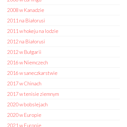
2008 w Kanadzie
2011 na Białorusi
2011 w hokeju na lodzie
2012 na Białorusi
2012 w Bułgarii
2016 w Niemczech
2016 w saneczkarstwie
2017 w Chinach
2017 w tenisie ziemnym
2020 w bobslejach
2020 w Europie
2021 w Europie