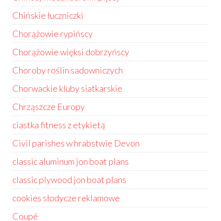
Chińskie łuczniczki
Chorążowie rypińscy
Chorążowie więksi dobrzyńscy
Choroby roślin sadowniczych
Chorwackie kluby siatkarskie
Chrząszcze Europy
ciastka fitness z etykietą
Civil parishes w hrabstwie Devon
classic aluminum jon boat plans
classic plywood jon boat plans
cookies słodycze reklamowe
Coupé