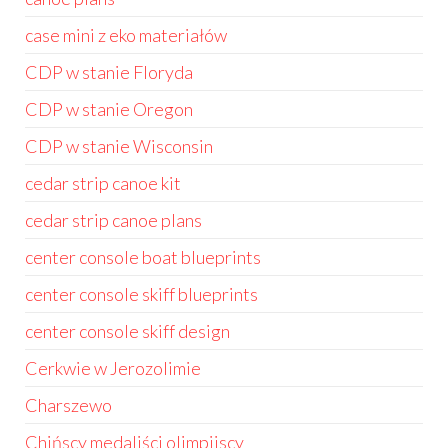
case mini z eko materiałów
CDP w stanie Floryda
CDP w stanie Oregon
CDP w stanie Wisconsin
cedar strip canoe kit
cedar strip canoe plans
center console boat blueprints
center console skiff blueprints
center console skiff design
Cerkwie w Jerozolimie
Charszewo
Chińscy medaliści olimpijscy