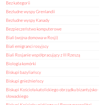
Bez kategorii
Bezludne wyspy Grenlandii
Bezludne wyspy Kanady
Bezpieczeństwo komputerowe
Biali (wojna domowa w Rosji)
Biali emigranci rosyjscy
Biali Rosjanie współpracujący z III Rzeszą
Biologia komórki
Biskupi bazyliańscy
Biskupi gnieźnieńscy
Biskupi Kościoła katolickiego obrządku bizantyjsko-
słowackiego
Biskupi Kościoła unickiego w I Rzeczypospolitej