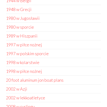
1944 w Belgii
1948 w Grecji
1980 w Jugosławii
1980 w sporcie
1989 w Hiszpanii
1997 w piłce nożnej
1997 w polskim sporcie
1998 w kolarstwie
1998 w piłce nożnej
20 foot aluminum jon boat plans
2002 w Azji
2002 w lekkoatletyce
2008 w curlingu