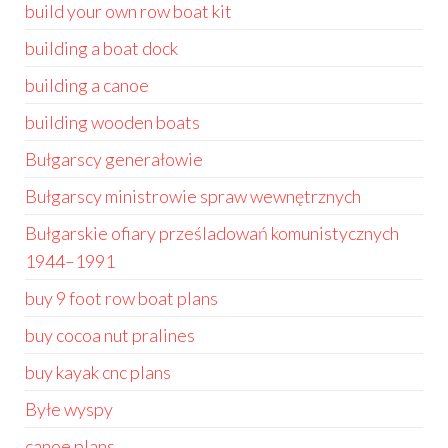
build your own row boat kit
building a boat dock
building a canoe
building wooden boats
Bułgarscy generałowie
Bułgarscy ministrowie spraw wewnętrznych
Bułgarskie ofiary prześladowań komunistycznych
1944–1991
buy 9 foot row boat plans
buy cocoa nut pralines
buy kayak cnc plans
Byłe wyspy
canoe plans