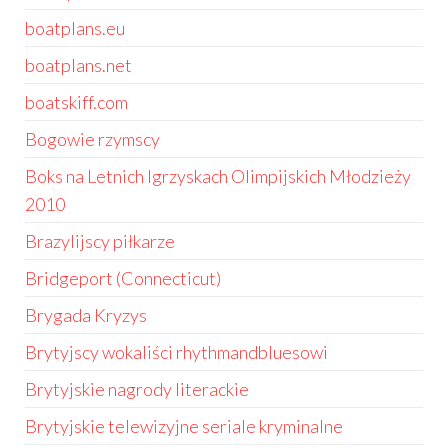
boatplans.eu
boatplans.net
boatskiff.com
Bogowie rzymscy
Boks na Letnich Igrzyskach Olimpijskich Młodzieży
2010
Brazylijscy piłkarze
Bridgeport (Connecticut)
Brygada Kryzys
Brytyjscy wokaliści rhythmandbluesowi
Brytyjskie nagrody literackie
Brytyjskie telewizyjne seriale kryminalne