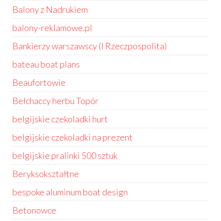
Balony z Nadrukiem
balony-reklamowe.pl
Bankierzy warszawscy (I Rzeczpospolita)
bateau boat plans
Beaufortowie
Bełchaccy herbu Topór
belgijskie czekoladki hurt
belgijskie czekoladki na prezent
belgijskie pralinki 500 sztuk
Beryksokształtne
bespoke aluminum boat design
Betonowce