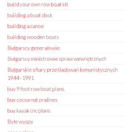
build your own row boat kit
building a boat dock
building a canoe
building wooden boats
Bułgarscy generałowie
Bułgarscy ministrowie spraw wewnętrznych
Bułgarskie ofiary prześladowań komunistycznych
1944–1991
buy 9 foot row boat plans
buy cocoa nut pralines
buy kayak cnc plans
Byłe wyspy