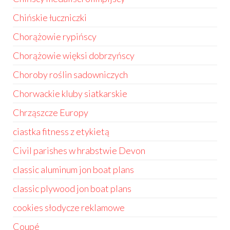
Chińskie łuczniczki
Chorążowie rypińscy
Chorążowie więksi dobrzyńscy
Choroby roślin sadowniczych
Chorwackie kluby siatkarskie
Chrząszcze Europy
ciastka fitness z etykietą
Civil parishes w hrabstwie Devon
classic aluminum jon boat plans
classic plywood jon boat plans
cookies słodycze reklamowe
Coupé