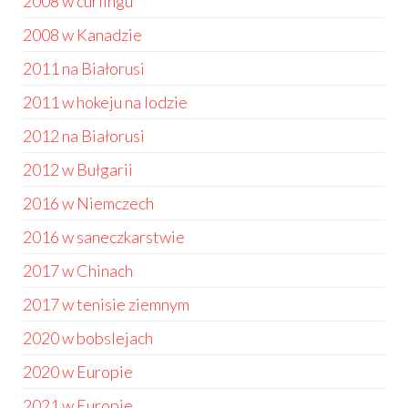
2008 w curlingu
2008 w Kanadzie
2011 na Białorusi
2011 w hokeju na lodzie
2012 na Białorusi
2012 w Bułgarii
2016 w Niemczech
2016 w saneczkarstwie
2017 w Chinach
2017 w tenisie ziemnym
2020 w bobslejach
2020 w Europie
2021 w Europie