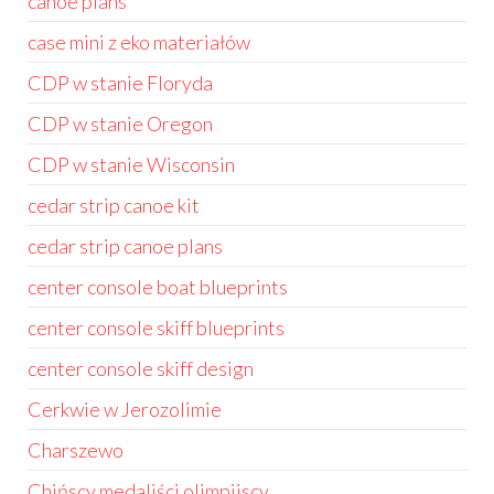
canoe plans
case mini z eko materiałów
CDP w stanie Floryda
CDP w stanie Oregon
CDP w stanie Wisconsin
cedar strip canoe kit
cedar strip canoe plans
center console boat blueprints
center console skiff blueprints
center console skiff design
Cerkwie w Jerozolimie
Charszewo
Chińscy medaliści olimpijscy