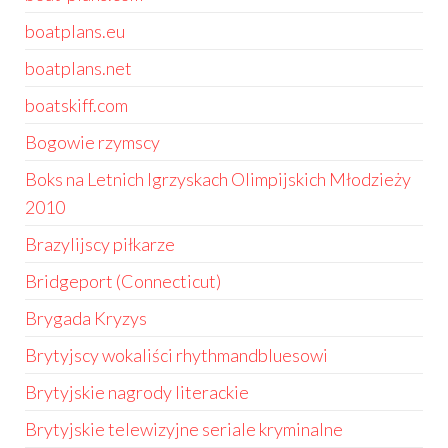
boatplans.eu
boatplans.net
boatskiff.com
Bogowie rzymscy
Boks na Letnich Igrzyskach Olimpijskich Młodzieży
2010
Brazylijscy piłkarze
Bridgeport (Connecticut)
Brygada Kryzys
Brytyjscy wokaliści rhythmandbluesowi
Brytyjskie nagrody literackie
Brytyjskie telewizyjne seriale kryminalne