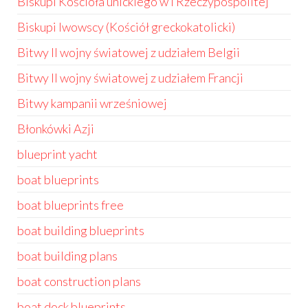
Biskupi Kościoła unickiego w I Rzeczypospolitej
Biskupi lwowscy (Kościół greckokatolicki)
Bitwy II wojny światowej z udziałem Belgii
Bitwy II wojny światowej z udziałem Francji
Bitwy kampanii wrześniowej
Błonkówki Azji
blueprint yacht
boat blueprints
boat blueprints free
boat building blueprints
boat building plans
boat construction plans
boat dock blueprints