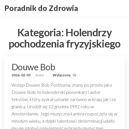
Przejdź
Poradnik do Zdrowia
do
treści
Kategoria:
Holendrzy
pochodzenia fryzyjskiego
Douwe Bob
2026-02-03
Autor
Wyłączony
Wstęp Douwe Bob Posthuma, znany po prostu jako
Douwe Bob, to holenderski piosenkarz i autor
tekstów, który zyskał uznanie zarówno w kraju, jak i za
granicą. Urodził się 12 grudnia 1992 roku w
Amsterdamie. Jego muzyczna kariera rozpoczęła się w
młodym wieku, a dzięki talentowi i determinacji udało
mu się zdobyć popularność w branży muzycznej.…