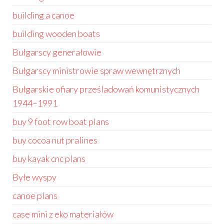
building a canoe
building wooden boats
Bułgarscy generałowie
Bułgarscy ministrowie spraw wewnętrznych
Bułgarskie ofiary prześladowań komunistycznych
1944–1991
buy 9 foot row boat plans
buy cocoa nut pralines
buy kayak cnc plans
Byłe wyspy
canoe plans
case mini z eko materiałów