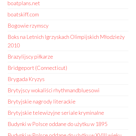
boatplans.net
boatskiff.com
Bogowie rzymscy
Boks na Letnich Igrzyskach Olimpijskich Młodzieży
2010
Brazylijscy piłkarze
Bridgeport (Connecticut)
Brygada Kryzys
Brytyjscy wokaliści rhythmandbluesowi
Brytyjskie nagrody literackie
Brytyjskie telewizyjne seriale kryminalne
Budynki w Polsce oddane do użytku w 1895
Budynki w Polsce oddane do użytku w XVIII wieku