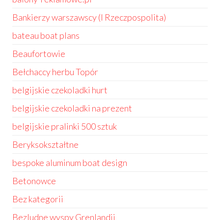
Bankierzy warszawscy (I Rzeczpospolita)
bateau boat plans
Beaufortowie
Bełchaccy herbu Topór
belgijskie czekoladki hurt
belgijskie czekoladki na prezent
belgijskie pralinki 500 sztuk
Beryksokształtne
bespoke aluminum boat design
Betonowce
Bez kategorii
Bezludne wyspy Grenlandii