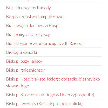
Bezludne wyspy Kanady
Bezpieczeństwo komputerowe
Biali (wojna domowa w Rosji)
Biali emigranci rosyjscy
Biali Rosjanie współpracujący z III Rzeszą
Biologia komórki
Biskupi bazyliańscy
Biskupi gnieźnieńscy
Biskupi Kościoła katolickiego obrządku bizantyjsko-
słowackiego
Biskupi Kościoła unickiego w I Rzeczypospolitej
Biskupi lwowscy (Kościół greckokatolicki)