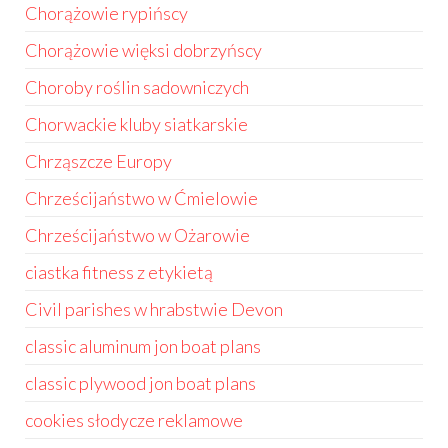
Chorążowie rypińscy
Chorążowie więksi dobrzyńscy
Choroby roślin sadowniczych
Chorwackie kluby siatkarskie
Chrząszcze Europy
Chrześcijaństwo w Ćmielowie
Chrześcijaństwo w Ożarowie
ciastka fitness z etykietą
Civil parishes w hrabstwie Devon
classic aluminum jon boat plans
classic plywood jon boat plans
cookies słodycze reklamowe