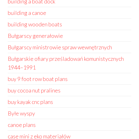
building a boat dock
building a canoe
building wooden boats
Bułgarscy generałowie
Bułgarscy ministrowie spraw wewnętrznych
Bułgarskie ofiary prześladowań komunistycznych
1944–1991
buy 9 foot row boat plans
buy cocoa nut pralines
buy kayak cnc plans
Byłe wyspy
canoe plans
case mini z eko materiałów