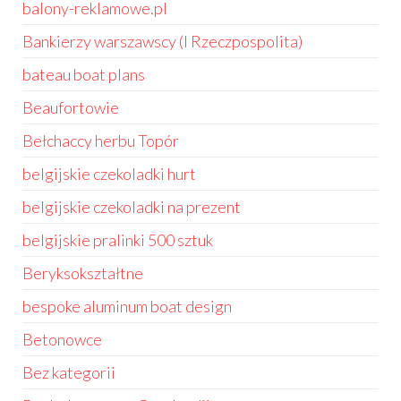
balony-reklamowe.pl
Bankierzy warszawscy (I Rzeczpospolita)
bateau boat plans
Beaufortowie
Bełchaccy herbu Topór
belgijskie czekoladki hurt
belgijskie czekoladki na prezent
belgijskie pralinki 500 sztuk
Beryksokształtne
bespoke aluminum boat design
Betonowce
Bez kategorii