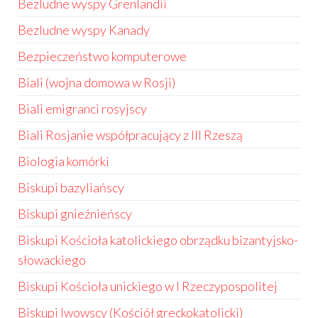
Bezludne wyspy Grenlandii
Bezludne wyspy Kanady
Bezpieczeństwo komputerowe
Biali (wojna domowa w Rosji)
Biali emigranci rosyjscy
Biali Rosjanie współpracujący z III Rzeszą
Biologia komórki
Biskupi bazyliańscy
Biskupi gnieźnieńscy
Biskupi Kościoła katolickiego obrządku bizantyjsko-
słowackiego
Biskupi Kościoła unickiego w I Rzeczypospolitej
Biskupi lwowscy (Kościół greckokatolicki)