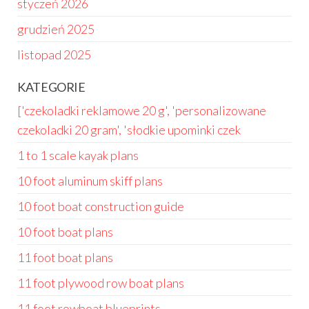
styczeń 2026
grudzień 2025
listopad 2025
KATEGORIE
['czekoladki reklamowe 20 g', 'personalizowane
czekoladki 20 gram', 'słodkie upominki czek
1 to 1 scale kayak plans
10 foot aluminum skiff plans
10 foot boat construction guide
10 foot boat plans
11 foot boat plans
11 foot plywood row boat plans
11 foot rowboat blueprints