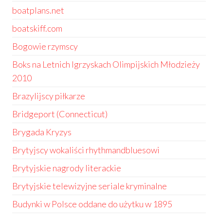
boatplans.net
boatskiff.com
Bogowie rzymscy
Boks na Letnich Igrzyskach Olimpijskich Młodzieży
2010
Brazylijscy piłkarze
Bridgeport (Connecticut)
Brygada Kryzys
Brytyjscy wokaliści rhythmandbluesowi
Brytyjskie nagrody literackie
Brytyjskie telewizyjne seriale kryminalne
Budynki w Polsce oddane do użytku w 1895