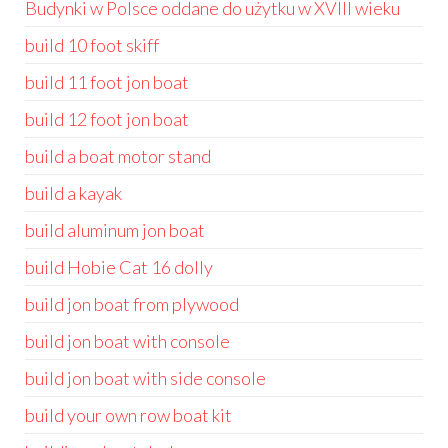
Budynki w Polsce oddane do użytku w XVIII wieku
build 10 foot skiff
build 11 foot jon boat
build 12 foot jon boat
build a boat motor stand
build a kayak
build aluminum jon boat
build Hobie Cat 16 dolly
build jon boat from plywood
build jon boat with console
build jon boat with side console
build your own row boat kit