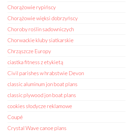
Chorążowie rypińscy
Chorążowie więksi dobrzyńscy
Choroby roślin sadowniczych
Chorwackie kluby siatkarskie
Chrząszcze Europy
ciastka fitness z etykietą
Civil parishes w hrabstwie Devon
classic aluminum jon boat plans
classic plywood jon boat plans
cookies słodycze reklamowe
Coupé
Crystal Wave canoe plans