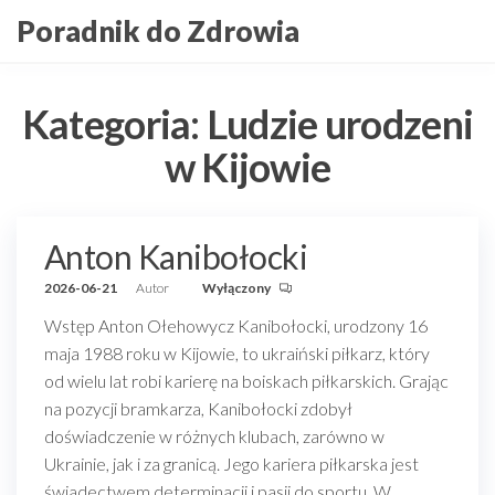
Przejdź
Poradnik do Zdrowia
do
treści
Kategoria:
Ludzie urodzeni
w Kijowie
Anton Kanibołocki
2026-06-21
Autor
Wyłączony
Wstęp Anton Ołehowycz Kanibołocki, urodzony 16
maja 1988 roku w Kijowie, to ukraiński piłkarz, który
od wielu lat robi karierę na boiskach piłkarskich. Grając
na pozycji bramkarza, Kanibołocki zdobył
doświadczenie w różnych klubach, zarówno w
Ukrainie, jak i za granicą. Jego kariera piłkarska jest
świadectwem determinacji i pasji do sportu. W