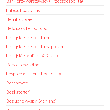
Bankierzy warszawscy (I Rzeczpospolita)
bateau boat plans
Beaufortowie
Bełchaccy herbu Topór
belgijskie czekoladki hurt
belgijskie czekoladki na prezent
belgijskie pralinki 500 sztuk
Beryksokształtne
bespoke aluminum boat design
Betonowce
Bez kategorii
Bezludne wyspy Grenlandii