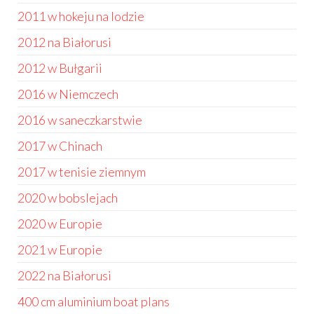
2011 w hokeju na lodzie
2012 na Białorusi
2012 w Bułgarii
2016 w Niemczech
2016 w saneczkarstwie
2017 w Chinach
2017 w tenisie ziemnym
2020 w bobslejach
2020 w Europie
2021 w Europie
2022 na Białorusi
400 cm aluminium boat plans