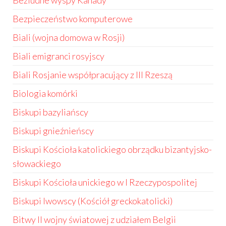
Bezludne wyspy Kanady
Bezpieczeństwo komputerowe
Biali (wojna domowa w Rosji)
Biali emigranci rosyjscy
Biali Rosjanie współpracujący z III Rzeszą
Biologia komórki
Biskupi bazyliańscy
Biskupi gnieźnieńscy
Biskupi Kościoła katolickiego obrządku bizantyjsko-
słowackiego
Biskupi Kościoła unickiego w I Rzeczypospolitej
Biskupi lwowscy (Kościół greckokatolicki)
Bitwy II wojny światowej z udziałem Belgii