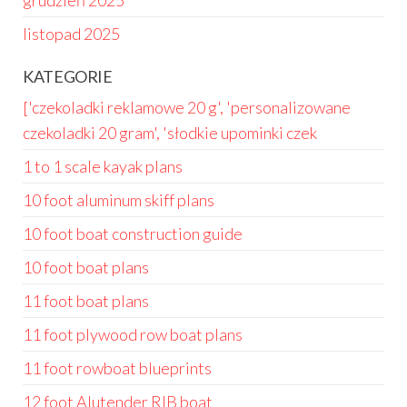
grudzień 2025
listopad 2025
KATEGORIE
['czekoladki reklamowe 20 g', 'personalizowane
czekoladki 20 gram', 'słodkie upominki czek
1 to 1 scale kayak plans
10 foot aluminum skiff plans
10 foot boat construction guide
10 foot boat plans
11 foot boat plans
11 foot plywood row boat plans
11 foot rowboat blueprints
12 foot Alutender RIB boat