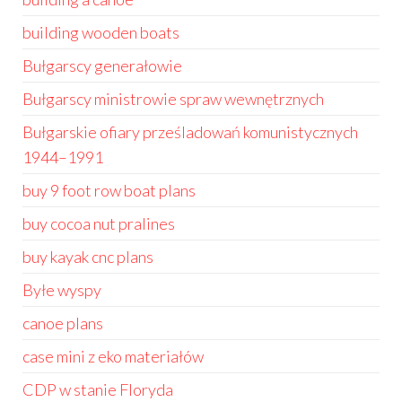
building wooden boats
Bułgarscy generałowie
Bułgarscy ministrowie spraw wewnętrznych
Bułgarskie ofiary prześladowań komunistycznych
1944–1991
buy 9 foot row boat plans
buy cocoa nut pralines
buy kayak cnc plans
Byłe wyspy
canoe plans
case mini z eko materiałów
CDP w stanie Floryda