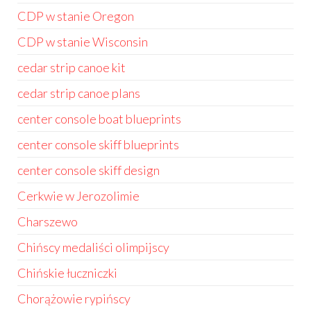
CDP w stanie Oregon
CDP w stanie Wisconsin
cedar strip canoe kit
cedar strip canoe plans
center console boat blueprints
center console skiff blueprints
center console skiff design
Cerkwie w Jerozolimie
Charszewo
Chińscy medaliści olimpijscy
Chińskie łuczniczki
Chorążowie rypińscy