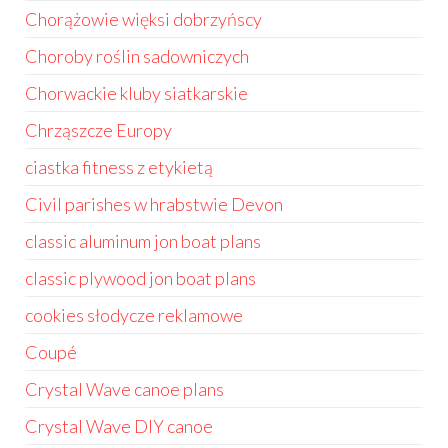
Chorążowie więksi dobrzyńscy
Choroby roślin sadowniczych
Chorwackie kluby siatkarskie
Chrząszcze Europy
ciastka fitness z etykietą
Civil parishes w hrabstwie Devon
classic aluminum jon boat plans
classic plywood jon boat plans
cookies słodycze reklamowe
Coupé
Crystal Wave canoe plans
Crystal Wave DIY canoe