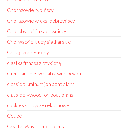
Chorążowie rypińscy
Chorążowie więksi dobrzyńscy
Choroby roślin sadowniczych
Chorwackie kluby siatkarskie
Chrząszcze Europy
ciastka fitness z etykietą
Civil parishes w hrabstwie Devon
classic aluminum jon boat plans
classic plywood jon boat plans
cookies słodycze reklamowe
Coupé
Crystal Wave canoe plans