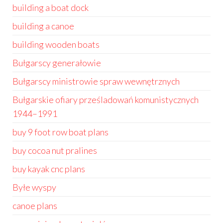
building a boat dock
building a canoe
building wooden boats
Bułgarscy generałowie
Bułgarscy ministrowie spraw wewnętrznych
Bułgarskie ofiary prześladowań komunistycznych
1944–1991
buy 9 foot row boat plans
buy cocoa nut pralines
buy kayak cnc plans
Byłe wyspy
canoe plans