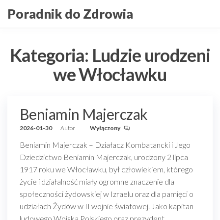
Przejdź
Poradnik do Zdrowia
do
treści
Kategoria:
Ludzie urodzeni
we Włocławku
Beniamin Majerczak
2026-01-30
Autor
Wyłączony
Beniamin Majerczak – Działacz Kombatancki i Jego
Dziedzictwo Beniamin Majerczak, urodzony 2 lipca
1917 roku we Włocławku, był człowiekiem, którego
życie i działalność miały ogromne znaczenie dla
społeczności żydowskiej w Izraelu oraz dla pamięci o
udziałach Żydów w II wojnie światowej. Jako kapitan
ludowego Wojska Polskiego oraz prezydent