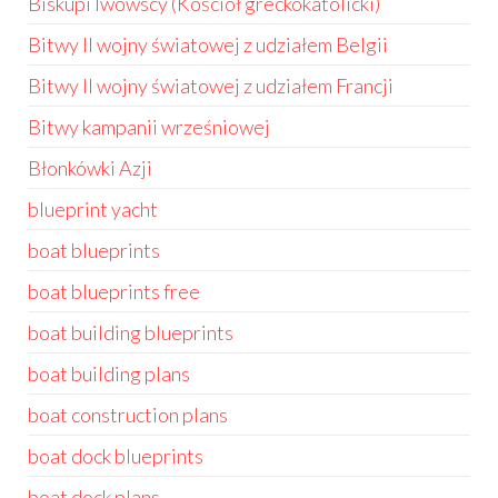
Biskupi lwowscy (Kościół greckokatolicki)
Bitwy II wojny światowej z udziałem Belgii
Bitwy II wojny światowej z udziałem Francji
Bitwy kampanii wrześniowej
Błonkówki Azji
blueprint yacht
boat blueprints
boat blueprints free
boat building blueprints
boat building plans
boat construction plans
boat dock blueprints
boat dock plans