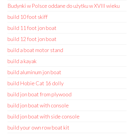
Budynki w Polsce oddane do użytku w XVIII wieku
build 10 foot skiff
build 11 foot jon boat
build 12 foot jon boat
build a boat motor stand
build a kayak
build aluminum jon boat
build Hobie Cat 16 dolly
build jon boat from plywood
build jon boat with console
build jon boat with side console
build your own row boat kit