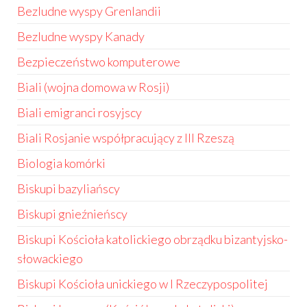
Bezludne wyspy Grenlandii
Bezludne wyspy Kanady
Bezpieczeństwo komputerowe
Biali (wojna domowa w Rosji)
Biali emigranci rosyjscy
Biali Rosjanie współpracujący z III Rzeszą
Biologia komórki
Biskupi bazyliańscy
Biskupi gnieźnieńscy
Biskupi Kościoła katolickiego obrządku bizantyjsko-
słowackiego
Biskupi Kościoła unickiego w I Rzeczypospolitej