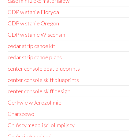
case mini z eko materiałów
CDP w stanie Floryda
CDP w stanie Oregon
CDP w stanie Wisconsin
cedar strip canoe kit
cedar strip canoe plans
center console boat blueprints
center console skiff blueprints
center console skiff design
Cerkwie w Jerozolimie
Charszewo
Chińscy medaliści olimpijscy
Chińskie łuczniczki