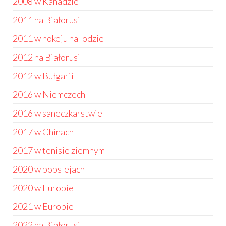
2008 w Kanadzie
2011 na Białorusi
2011 w hokeju na lodzie
2012 na Białorusi
2012 w Bułgarii
2016 w Niemczech
2016 w saneczkarstwie
2017 w Chinach
2017 w tenisie ziemnym
2020 w bobslejach
2020 w Europie
2021 w Europie
2022 na Białorusi