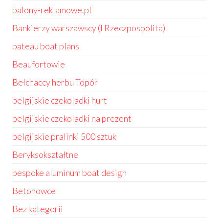
balony-reklamowe.pl
Bankierzy warszawscy (I Rzeczpospolita)
bateau boat plans
Beaufortowie
Bełchaccy herbu Topór
belgijskie czekoladki hurt
belgijskie czekoladki na prezent
belgijskie pralinki 500 sztuk
Beryksokształtne
bespoke aluminum boat design
Betonowce
Bez kategorii