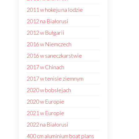
2011 w hokeju na lodzie
2012 na Białorusi
2012 w Bułgarii
2016 w Niemczech
2016 w saneczkarstwie
2017 w Chinach
2017 w tenisie ziemnym
2020 w bobslejach
2020 w Europie
2021 w Europie
2022 na Białorusi
400 cm aluminium boat plans