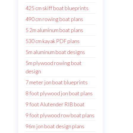
425 cm skiff boat blueprints
490 cm rowing boat plans
5 2m aluminum boat plans
530 cm kayak PDF plans
5m aluminum boat designs
5m plywood rowing boat
design
7 meter jon boat blueprints
8 foot plywood jon boat plans
9 foot Alutender RIB boat
9 foot plywood row boat plans
96m jon boat design plans