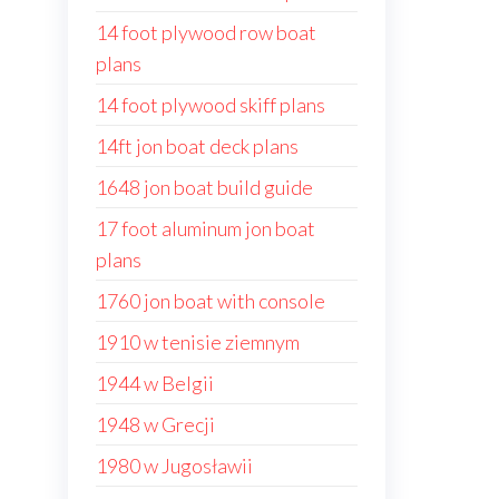
14 foot plywood row boat
plans
14 foot plywood skiff plans
14ft jon boat deck plans
1648 jon boat build guide
17 foot aluminum jon boat
plans
1760 jon boat with console
1910 w tenisie ziemnym
1944 w Belgii
1948 w Grecji
1980 w Jugosławii