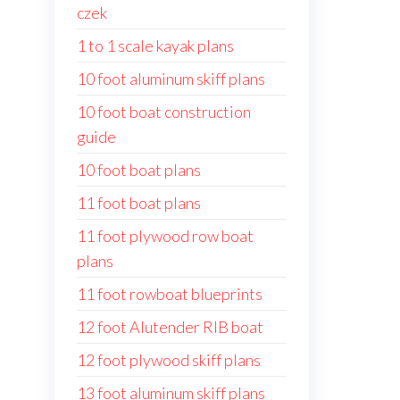
czek
1 to 1 scale kayak plans
10 foot aluminum skiff plans
10 foot boat construction
guide
10 foot boat plans
11 foot boat plans
11 foot plywood row boat
plans
11 foot rowboat blueprints
12 foot Alutender RIB boat
12 foot plywood skiff plans
13 foot aluminum skiff plans