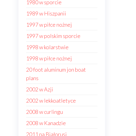
1980 w sporcie
1989 w Hiszpanii
1997 w piłce nożnej
1997 w polskim sporcie
1998 w kolarstwie
1998 w piłce nożnej
20 foot aluminum jon boat
plans
2002 w Azji
2002 w lekkoatletyce
2008 w curlingu
2008 w Kanadzie
2011 na Białorusi