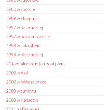
1980 w Jugosławii
1980 w sporcie
1989 w Hiszpanii
1997 w piłce nożnej
1997 w polskim sporcie
1998 w kolarstwie
1998 w piłce nożnej
20 foot aluminum jon boat plans
2002 w Azji
2002 w lekkoatletyce
2008 w curlingu
2008 w Kanadzie
2011 na Białorusi