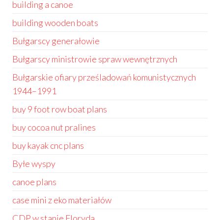
building a canoe
building wooden boats
Bułgarscy generałowie
Bułgarscy ministrowie spraw wewnętrznych
Bułgarskie ofiary prześladowań komunistycznych
1944–1991
buy 9 foot row boat plans
buy cocoa nut pralines
buy kayak cnc plans
Byłe wyspy
canoe plans
case mini z eko materiałów
CDP w stanie Floryda