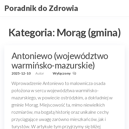
Przejdź
Poradnik do Zdrowia
do
treści
Kategoria:
Morąg (gmina)
Antoniewo (województwo
warmińsko-mazurskie)
2025-12-10
Autor
Wyłączony
Wprowadzenie Antoniewo to malownicza osada
położona w sercu województwa warmińsko-
mazurskiego, w powiecie ostródzkim, a dokładniej w
gminie Morąg. Miejscowość ta, mimo niewielkich
rozmiarów, ma bogatą historię oraz unikalne cechy
przyciągające uwagę zarówno mieszkańców, jak i
turystów. W artykule tym przyjrzymy się bliżej