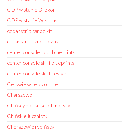
CDP w stanie Oregon
CDP w stanie Wisconsin
cedar strip canoe kit
cedar strip canoe plans
center console boat blueprints
center console skiff blueprints
center console skiff design
Cerkwie w Jerozolimie
Charszewo
Chińscy medaliści olimpijscy
Chińskie łuczniczki
Chorążowie rypińscy