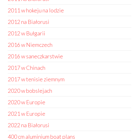
2011 w hokeju na lodzie
2012 na Białorusi
2012 w Bułgarii
2016 w Niemczech
2016 w saneczkarstwie
2017 w Chinach
2017 w tenisie ziemnym
2020 w bobslejach
2020 w Europie
2021 w Europie
2022 na Białorusi
400 cm aluminium boat plans