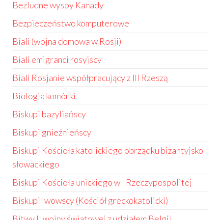
Bezludne wyspy Kanady
Bezpieczeństwo komputerowe
Biali (wojna domowa w Rosji)
Biali emigranci rosyjscy
Biali Rosjanie współpracujący z III Rzeszą
Biologia komórki
Biskupi bazyliańscy
Biskupi gnieźnieńscy
Biskupi Kościoła katolickiego obrządku bizantyjsko-
słowackiego
Biskupi Kościoła unickiego w I Rzeczypospolitej
Biskupi lwowscy (Kościół greckokatolicki)
Bitwy II wojny światowej z udziałem Belgii