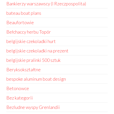
Bankierzy warszawscy (I Rzeczpospolita)
bateau boat plans
Beaufortowie
Bełchaccy herbu Topór
belgijskie czekoladki hurt
belgijskie czekoladki na prezent
belgijskie pralinki 500 sztuk
Beryksokształtne
bespoke aluminum boat design
Betonowce
Bez kategorii
Bezludne wyspy Grenlandii