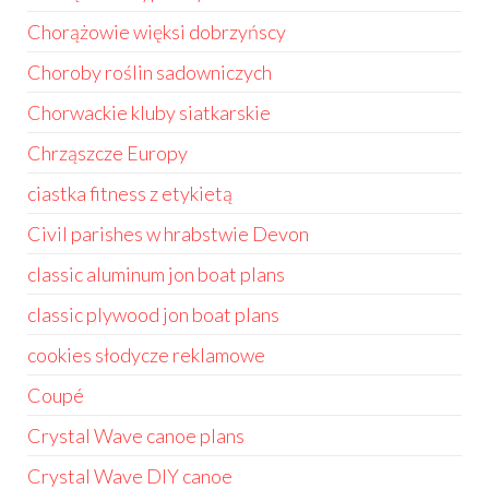
Chorążowie więksi dobrzyńscy
Choroby roślin sadowniczych
Chorwackie kluby siatkarskie
Chrząszcze Europy
ciastka fitness z etykietą
Civil parishes w hrabstwie Devon
classic aluminum jon boat plans
classic plywood jon boat plans
cookies słodycze reklamowe
Coupé
Crystal Wave canoe plans
Crystal Wave DIY canoe