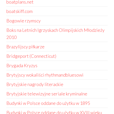
boatplans.net
boatskiff.com
Bogowie rzymscy
Boks na Letnich Igrzyskach Olimpijskich Młodzieży
2010
Brazylijscy piłkarze
Bridgeport (Connecticut)
Brygada Kryzys
Brytyjscy wokaliści rhythmandbluesowi
Brytyjskie nagrody literackie
Brytyjskie telewizyjne seriale kryminalne
Budynki w Polsce oddane do użytku w 1895
Budynki w Polsce oddane do użytku w XVIII wieku