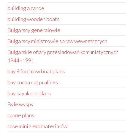
building a canoe
building wooden boats
Bułgarscy generałowie
Bułgarscy ministrowie spraw wewnętrznych
Bułgarskie ofiary prześladowań komunistycznych
1944–1991
buy 9 foot row boat plans
buy cocoa nut pralines
buy kayak cnc plans
Byłe wyspy
canoe plans
case mini z eko materiałów