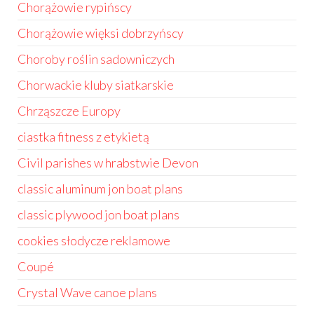
Chorążowie rypińscy
Chorążowie więksi dobrzyńscy
Choroby roślin sadowniczych
Chorwackie kluby siatkarskie
Chrząszcze Europy
ciastka fitness z etykietą
Civil parishes w hrabstwie Devon
classic aluminum jon boat plans
classic plywood jon boat plans
cookies słodycze reklamowe
Coupé
Crystal Wave canoe plans