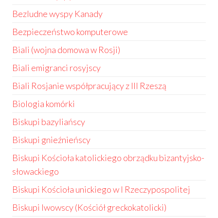
Bezludne wyspy Kanady
Bezpieczeństwo komputerowe
Biali (wojna domowa w Rosji)
Biali emigranci rosyjscy
Biali Rosjanie współpracujący z III Rzeszą
Biologia komórki
Biskupi bazyliańscy
Biskupi gnieźnieńscy
Biskupi Kościoła katolickiego obrządku bizantyjsko-
słowackiego
Biskupi Kościoła unickiego w I Rzeczypospolitej
Biskupi lwowscy (Kościół greckokatolicki)