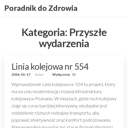
Przejdź
Poradnik do Zdrowia
do
treści
Kategoria:
Przyszłe
wydarzenia
Linia kolejowa nr 554
2026-01-17
Autor
Wyłączony
Wprowadzenie Linia kolejowa nr 554 to projekt, który
ma na celu modernizację i rozwój infrastruktury
kolejowej w Poznaniu. W miastach, gdzie ruch kolejowy
staje się coraz bardziej intensywny, niezbędne jest
oddzielenie różnych rodzajów transportu, aby
poprawić efektywność oraz komfort podróżowania.
Planowana linia ma połączyć stacje Poznań Wschód i