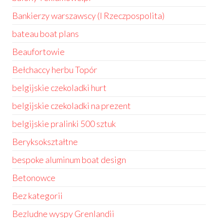
Bankierzy warszawscy (I Rzeczpospolita)
bateau boat plans
Beaufortowie
Bełchaccy herbu Topór
belgijskie czekoladki hurt
belgijskie czekoladki na prezent
belgijskie pralinki 500 sztuk
Beryksokształtne
bespoke aluminum boat design
Betonowce
Bez kategorii
Bezludne wyspy Grenlandii