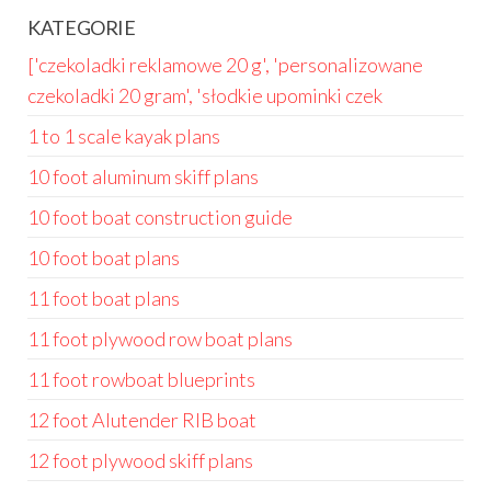
KATEGORIE
['czekoladki reklamowe 20 g', 'personalizowane
czekoladki 20 gram', 'słodkie upominki czek
1 to 1 scale kayak plans
10 foot aluminum skiff plans
10 foot boat construction guide
10 foot boat plans
11 foot boat plans
11 foot plywood row boat plans
11 foot rowboat blueprints
12 foot Alutender RIB boat
12 foot plywood skiff plans