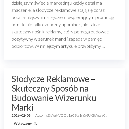
dzisiejszym świecie marketingu każdy detal ma
znaczenie, a słodycze reklamowe stają się coraz
popularniejszym narzędziem wspierającym promocję
firm. To nie tylko smaczny upominek, ale także
skuteczny nośnik reklamy, który pomaga budować
pozytywny wizerunek marki i zapada w pamięć
odbiorców. W niniejszym artykule przybliżymy,…
Słodycze Reklamowe –
Skuteczny Sposób na
Budowanie Wizerunku
Marki
2026-02-03
Autor
xEIWqHVDDp1aC8tz1rYx6UX8Wpaa0t
Wyłączony