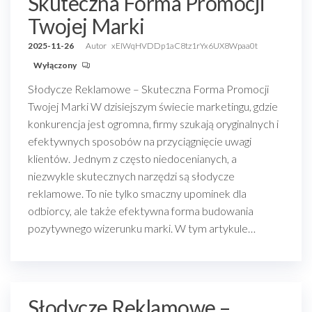
Skuteczna Forma Promocji
Twojej Marki
2025-11-26
Autor
xEIWqHVDDp1aC8tz1rYx6UX8Wpaa0t
Wyłączony
Słodycze Reklamowe – Skuteczna Forma Promocji
Twojej Marki W dzisiejszym świecie marketingu, gdzie
konkurencja jest ogromna, firmy szukają oryginalnych i
efektywnych sposobów na przyciągnięcie uwagi
klientów. Jednym z często niedocenianych, a
niezwykle skutecznych narzędzi są słodycze
reklamowe. To nie tylko smaczny upominek dla
odbiorcy, ale także efektywna forma budowania
pozytywnego wizerunku marki. W tym artykule…
Słodycze Reklamowe –