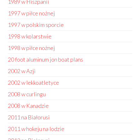
1989 w Hiszpanii
1997 w piłce nożnej
1997 w polskim sporcie
1998 w kolarstwie
1998 w piłce nożnej
20 foot aluminum jon boat plans
2002 w Azji
2002 w lekkoatletyce
2008 w curlingu
2008 w Kanadzie
2011 na Białorusi
2011 w hokeju na lodzie