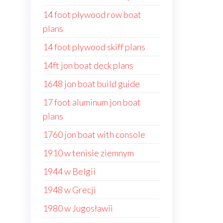
14 foot plywood row boat
plans
14 foot plywood skiff plans
14ft jon boat deck plans
1648 jon boat build guide
17 foot aluminum jon boat
plans
1760 jon boat with console
1910 w tenisie ziemnym
1944 w Belgii
1948 w Grecji
1980 w Jugosławii