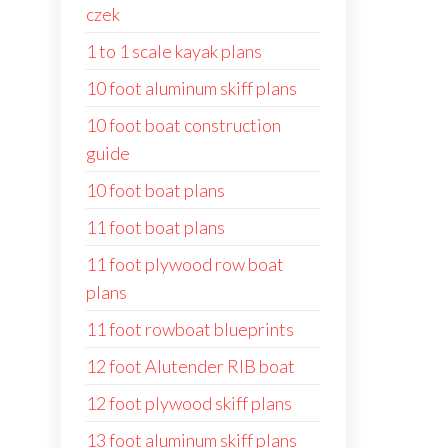
czek
1 to 1 scale kayak plans
10 foot aluminum skiff plans
10 foot boat construction
guide
10 foot boat plans
11 foot boat plans
11 foot plywood row boat
plans
11 foot rowboat blueprints
12 foot Alutender RIB boat
12 foot plywood skiff plans
13 foot aluminum skiff plans