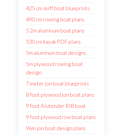
425 cm skiff boat blueprints
490 cm rowing boat plans
5 2m aluminum boat plans
530 cm kayak PDF plans
5m aluminum boat designs
5m plywood rowing boat
design
7 meter jon boat blueprints
8 foot plywood jon boat plans
9 foot Alutender RIB boat
9 foot plywood row boat plans
96m jon boat design plans