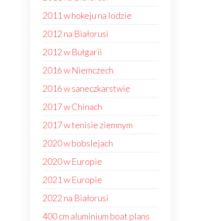
2011 w hokeju na lodzie
2012 na Białorusi
2012 w Bułgarii
2016 w Niemczech
2016 w saneczkarstwie
2017 w Chinach
2017 w tenisie ziemnym
2020 w bobslejach
2020 w Europie
2021 w Europie
2022 na Białorusi
400 cm aluminium boat plans