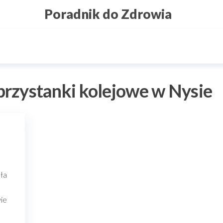
Poradnik do Zdrowia
 przystanki kolejowe w Nysie
a
ła
ie