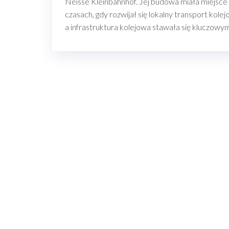
Neisse Kleinbahnhof. Jej budowa miała miejsce
czasach, gdy rozwijał się lokalny transport kolej
a infrastruktura kolejowa stawała się kluczow