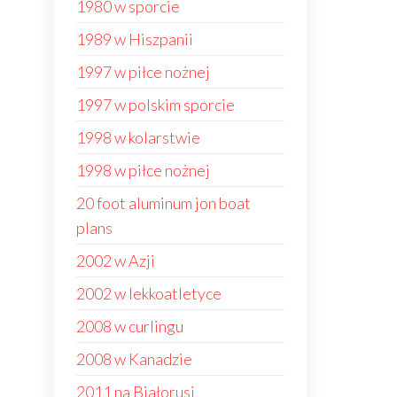
1980 w sporcie
1989 w Hiszpanii
1997 w piłce nożnej
1997 w polskim sporcie
1998 w kolarstwie
1998 w piłce nożnej
20 foot aluminum jon boat
plans
2002 w Azji
2002 w lekkoatletyce
2008 w curlingu
2008 w Kanadzie
2011 na Białorusi