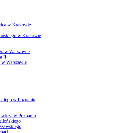
szica w Krakowie
iańskiego w Krakowie
ego w Warszawie
a II
o w Warszawie
skiego w Poznaniu
iewicza w Poznaniu
ellońskiego
rszawskiego
enach