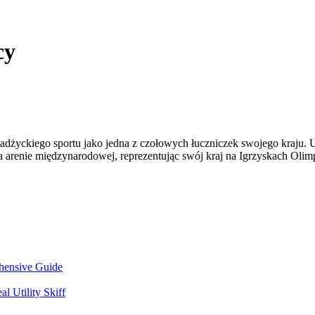
cy
 tadżyckiego sportu jako jedna z czołowych łuczniczek swojego kraju.
a arenie międzynarodowej, reprezentując swój kraj na Igrzyskach Olimp
hensive Guide
l Utility Skiff