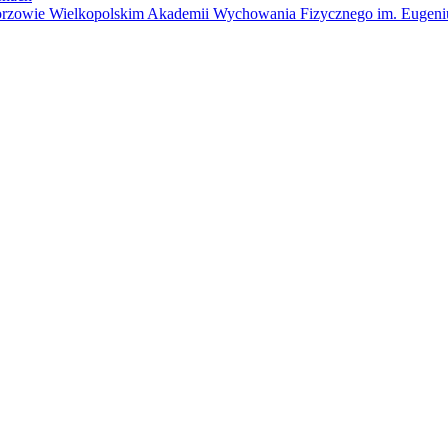
rzowie Wielkopolskim Akademii Wychowania Fizycznego im. Eugeniu