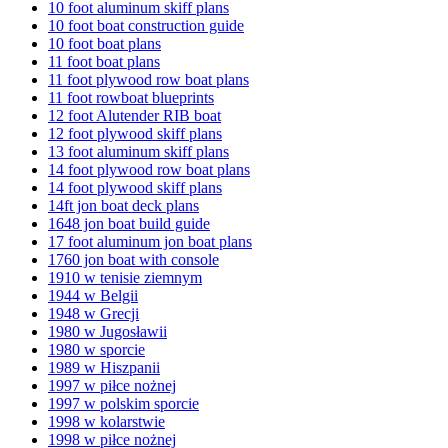
10 foot aluminum skiff plans
10 foot boat construction guide
10 foot boat plans
11 foot boat plans
11 foot plywood row boat plans
11 foot rowboat blueprints
12 foot Alutender RIB boat
12 foot plywood skiff plans
13 foot aluminum skiff plans
14 foot plywood row boat plans
14 foot plywood skiff plans
14ft jon boat deck plans
1648 jon boat build guide
17 foot aluminum jon boat plans
1760 jon boat with console
1910 w tenisie ziemnym
1944 w Belgii
1948 w Grecji
1980 w Jugosławii
1980 w sporcie
1989 w Hiszpanii
1997 w piłce nożnej
1997 w polskim sporcie
1998 w kolarstwie
1998 w piłce nożnej