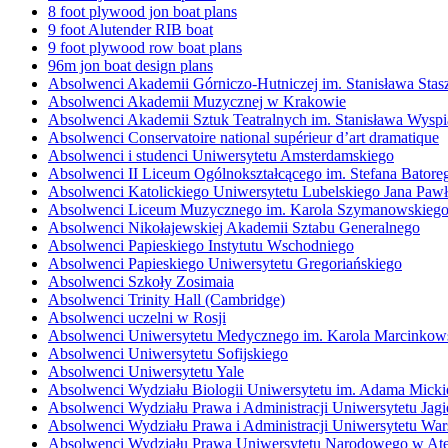
8 foot plywood jon boat plans
9 foot Alutender RIB boat
9 foot plywood row boat plans
96m jon boat design plans
Absolwenci Akademii Górniczo-Hutniczej im. Stanisława Sta
Absolwenci Akademii Muzycznej w Krakowie
Absolwenci Akademii Sztuk Teatralnych im. Stanisława Wysp
Absolwenci Conservatoire national supérieur d’art dramatique
Absolwenci i studenci Uniwersytetu Amsterdamskiego
Absolwenci II Liceum Ogólnokształcącego im. Stefana Bator
Absolwenci Katolickiego Uniwersytetu Lubelskiego Jana Pawł
Absolwenci Liceum Muzycznego im. Karola Szymanowskieg
Absolwenci Nikołajewskiej Akademii Sztabu Generalnego
Absolwenci Papieskiego Instytutu Wschodniego
Absolwenci Papieskiego Uniwersytetu Gregoriańskiego
Absolwenci Szkoły Zosimaia
Absolwenci Trinity Hall (Cambridge)
Absolwenci uczelni w Rosji
Absolwenci Uniwersytetu Medycznego im. Karola Marcinkow
Absolwenci Uniwersytetu Sofijskiego
Absolwenci Uniwersytetu Yale
Absolwenci Wydziału Biologii Uniwersytetu im. Adama Mick
Absolwenci Wydziału Prawa i Administracji Uniwersytetu Jagi
Absolwenci Wydziału Prawa i Administracji Uniwersytetu Wa
Absolwenci Wydziału Prawa Uniwersytetu Narodowego w At