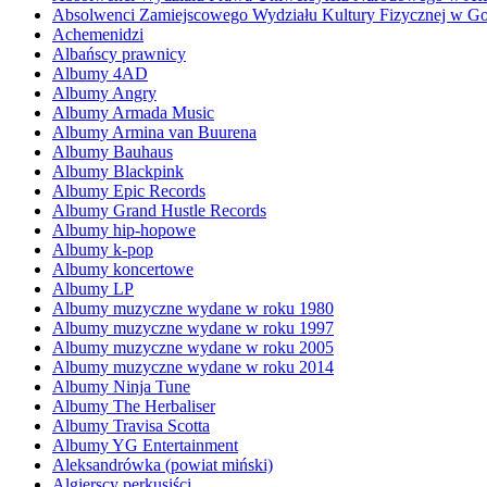
Absolwenci Zamiejscowego Wydziału Kultury Fizycznej w Go
Achemenidzi
Albańscy prawnicy
Albumy 4AD
Albumy Angry
Albumy Armada Music
Albumy Armina van Buurena
Albumy Bauhaus
Albumy Blackpink
Albumy Epic Records
Albumy Grand Hustle Records
Albumy hip-hopowe
Albumy k-pop
Albumy koncertowe
Albumy LP
Albumy muzyczne wydane w roku 1980
Albumy muzyczne wydane w roku 1997
Albumy muzyczne wydane w roku 2005
Albumy muzyczne wydane w roku 2014
Albumy Ninja Tune
Albumy The Herbaliser
Albumy Travisa Scotta
Albumy YG Entertainment
Aleksandrówka (powiat miński)
Algierscy perkusiści