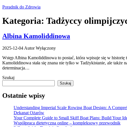
Przejdź
Poradnik do Zdrowia
do
treści
Kategoria:
Tadżyccy olimpijczy
Albina Kamoliddinowa
2025-12-04
Autor
Wyłączony
Wstęp Albina Kamoliddinowa to postać, która wpisuje się w historię
Kamoliddinowa stała się znana nie tylko w Tadżykistanie, ale także n
determinacja…
Szukaj
Szukaj
Ostatnie wpisy
Understanding Imperial Scale Rowing Boat Design: A Compre
Dekanat Ożarów
Your Complete Guide to Small Skiff Boat Plans: Build Your Idea
Współpraca dietetyczna online – kompleksowy przewodnik