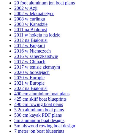
20 foot aluminum jon boat plans
2002 w Azji
2002 w lekkoatletyce
2008 w curlingu
2008 w Kanadzie
2011 na Białorusi
2011 w hokeju na lodzie
2012 na Białorusi
2012 w Bułgarii
2016 w Niemczech
2016 w saneczkarstwie
2017 w Chinach
2017 w tenisie ziemnym
2020 w bobslejach
2020 w Europie
2021 w Europie
2022 na Białorusi
400 cm aluminium boat plans
425 cm skiff boat blueprints
490 cm rowing boat plans
5 2m aluminum boat plans
530 cm kayak PDF plans
5m aluminum boat designs
5m plywood rowing boat design
7 meter jon boat blueprints