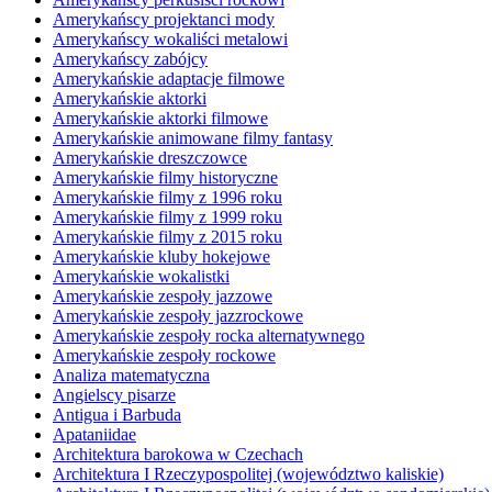
Amerykańscy projektanci mody
Amerykańscy wokaliści metalowi
Amerykańscy zabójcy
Amerykańskie adaptacje filmowe
Amerykańskie aktorki
Amerykańskie aktorki filmowe
Amerykańskie animowane filmy fantasy
Amerykańskie dreszczowce
Amerykańskie filmy historyczne
Amerykańskie filmy z 1996 roku
Amerykańskie filmy z 1999 roku
Amerykańskie filmy z 2015 roku
Amerykańskie kluby hokejowe
Amerykańskie wokalistki
Amerykańskie zespoły jazzowe
Amerykańskie zespoły jazzrockowe
Amerykańskie zespoły rocka alternatywnego
Amerykańskie zespoły rockowe
Analiza matematyczna
Angielscy pisarze
Antigua i Barbuda
Apataniidae
Architektura barokowa w Czechach
Architektura I Rzeczypospolitej (województwo kaliskie)