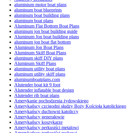
aluminium motor boat plans
aluminum boat blueprints
aluminum boat building plans
aluminum boat plans
Aluminum Flat Bottom Boat Plans
aluminum jon boat building guide
Aluminum Jon boat building plans
aluminum jon boat flat bottom
Aluminum Jon Boat Plans
Aluminum Skiff Boat Plans
aluminum skiff DIY plans
Aluminum Skiff Plans
aluminum utility boat plans
aluminum utility skiff plans
aluminumboatplans.com
Alutender boat kit 9 foot
Alutender inflatable boat design
Alutender rib boat plans
Amerykanie pochodzenia żydowskiego
Amerykańscy czcigodni słudzy Boży Kościoła katolickiego
Amerykańscy duchowni katoliccy
Amerykańscy generałowie
Amerykańscy koszykarze
Amerykańscy perkusiści metalowi
Amerykańscy perkusiści rockowi