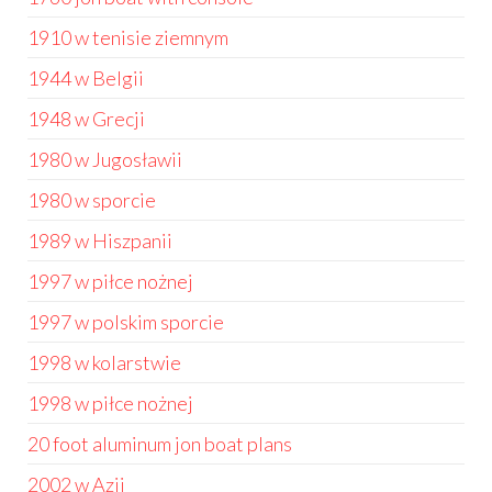
1910 w tenisie ziemnym
1944 w Belgii
1948 w Grecji
1980 w Jugosławii
1980 w sporcie
1989 w Hiszpanii
1997 w piłce nożnej
1997 w polskim sporcie
1998 w kolarstwie
1998 w piłce nożnej
20 foot aluminum jon boat plans
2002 w Azji