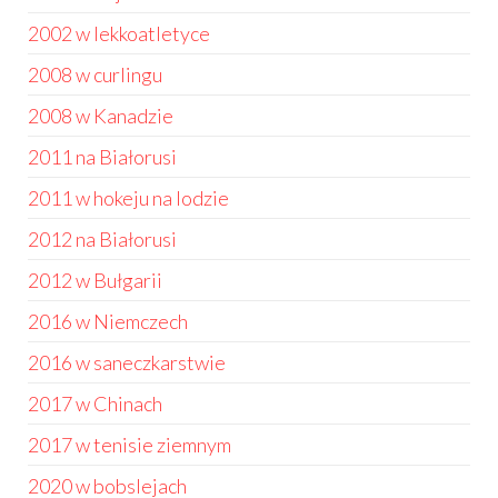
2002 w lekkoatletyce
2008 w curlingu
2008 w Kanadzie
2011 na Białorusi
2011 w hokeju na lodzie
2012 na Białorusi
2012 w Bułgarii
2016 w Niemczech
2016 w saneczkarstwie
2017 w Chinach
2017 w tenisie ziemnym
2020 w bobslejach