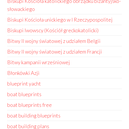
Biskupi Kościoła katolickiego obrządku bizantyjsko-
słowackiego
Biskupi Kościoła unickiego w I Rzeczypospolitej
Biskupi lwowscy (Kościół greckokatolicki)
Bitwy II wojny światowej z udziałem Belgii
Bitwy II wojny światowej z udziałem Francji
Bitwy kampanii wrześniowej
Błonkówki Azji
blueprint yacht
boat blueprints
boat blueprints free
boat building blueprints
boat building plans