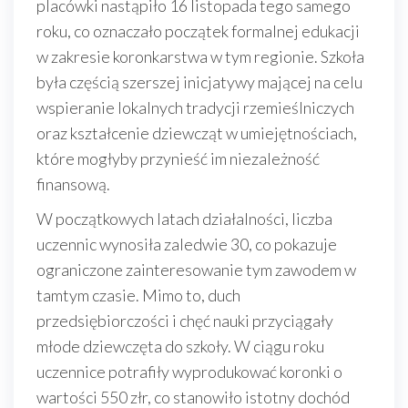
placówki nastąpiło 16 listopada tego samego
roku, co oznaczało początek formalnej edukacji
w zakresie koronkarstwa w tym regionie. Szkoła
była częścią szerszej inicjatywy mającej na celu
wspieranie lokalnych tradycji rzemieślniczych
oraz kształcenie dziewcząt w umiejętnościach,
które mogłyby przynieść im niezależność
finansową.
W początkowych latach działalności, liczba
uczennic wynosiła zaledwie 30, co pokazuje
ograniczone zainteresowanie tym zawodem w
tamtym czasie. Mimo to, duch
przedsiębiorczości i chęć nauki przyciągały
młode dziewczęta do szkoły. W ciągu roku
uczennice potrafiły wyprodukować koronki o
wartości 550 złr, co stanowiło istotny dochód