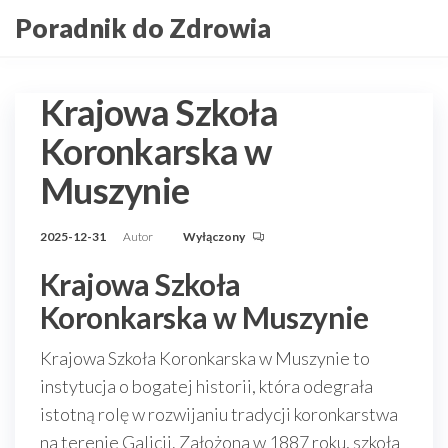
Przejdź
Poradnik do Zdrowia
do
treści
Krajowa Szkoła
Koronkarska w
Muszynie
2025-12-31
Autor
Wyłączony
Krajowa Szkoła
Koronkarska w Muszynie
Krajowa Szkoła Koronkarska w Muszynie to
instytucja o bogatej historii, która odegrała
istotną rolę w rozwijaniu tradycji koronkarstwa
na terenie Galicji. Założona w 1887 roku, szkoła