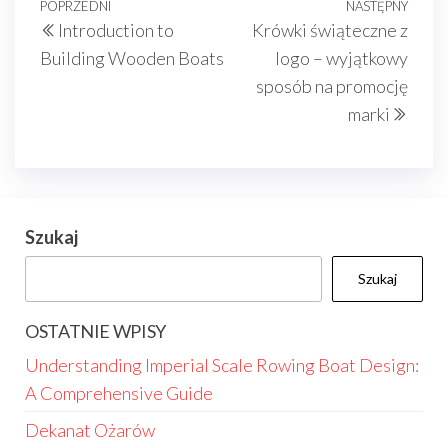
Nawigacja
Poprzedni
POPRZEDNI
NASTĘPNY
Nast
Introduction to
Krówki świąteczne z
wpisu
wpis
wpis
Building Wooden Boats
logo – wyjątkowy
sposób na promocję
marki
Szukaj
Szukaj
OSTATNIE WPISY
Understanding Imperial Scale Rowing Boat Design:
A Comprehensive Guide
Dekanat Ożarów