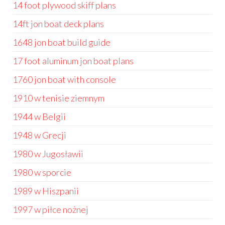
14 foot plywood skiff plans
14ft jon boat deck plans
1648 jon boat build guide
17 foot aluminum jon boat plans
1760 jon boat with console
1910 w tenisie ziemnym
1944 w Belgii
1948 w Grecji
1980 w Jugosławii
1980 w sporcie
1989 w Hiszpanii
1997 w piłce nożnej