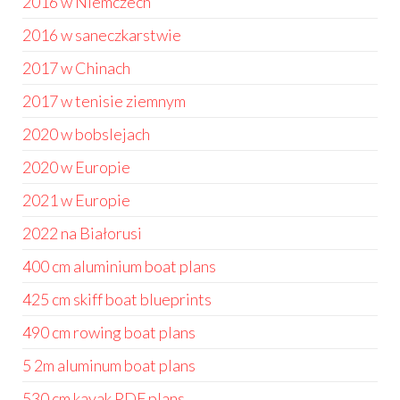
2016 w Niemczech
2016 w saneczkarstwie
2017 w Chinach
2017 w tenisie ziemnym
2020 w bobslejach
2020 w Europie
2021 w Europie
2022 na Białorusi
400 cm aluminium boat plans
425 cm skiff boat blueprints
490 cm rowing boat plans
5 2m aluminum boat plans
530 cm kayak PDF plans