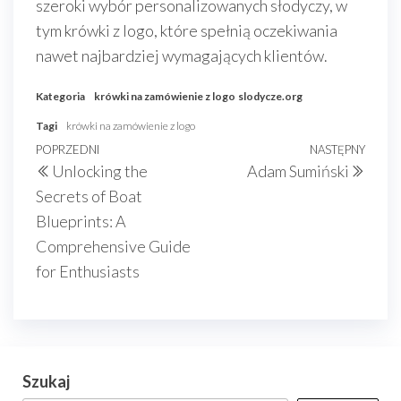
szeroki wybór personalizowanych słodyczy, w
tym krówki z logo, które spełnią oczekiwania
nawet najbardziej wymagających klientów.
Kategoria
krówki na zamówienie z logo
slodycze.org
Tagi
krówki na zamówienie z logo
Nawigacja
Poprzedni
POPRZEDNI
NASTĘPNY
Nast
Unlocking the
Adam Sumiński
wpisu
wpis
wpis
Secrets of Boat
Blueprints: A
Comprehensive Guide
for Enthusiasts
Szukaj