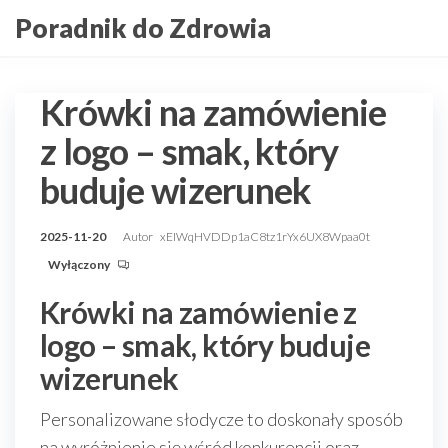
Przejdź
Poradnik do Zdrowia
do
treści
Krówki na zamówienie
z logo – smak, który
buduje wizerunek
2025-11-20
Autor
xEIWqHVDDp1aC8tz1rYx6UX8Wpaa0t
Wyłączony
Krówki na zamówienie z
logo – smak, który buduje
wizerunek
Personalizowane słodycze to doskonały sposób
na wyróżnienie się wśród konkurencji oraz