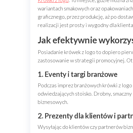
Krówki z logo
. To miejsce, gdzie można z
wariantach smakowych oraz opakowaniach.
graficznego, przez produkcję, aż po dost
realizacji jest prosty i wygodny dla klienta
Jak efektywnie wykorzys
Posiadanie krówek z logo to dopiero pier
zastosowanie w strategii promocyjnej. O
1. Eventy i targi branżowe
Podczas imprez branżowych krówki z logo 
odwiedzających stoisko. Drobny, smaczny
biznesowych.
2. Prezenty dla klientów i par
Wysyłając do klientów czy partnerów biz