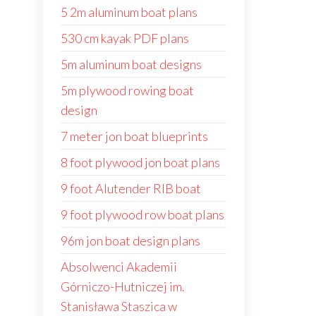
5 2m aluminum boat plans
530 cm kayak PDF plans
5m aluminum boat designs
5m plywood rowing boat
design
7 meter jon boat blueprints
8 foot plywood jon boat plans
9 foot Alutender RIB boat
9 foot plywood row boat plans
96m jon boat design plans
Absolwenci Akademii
Górniczo-Hutniczej im.
Stanisława Staszica w