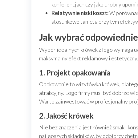
konferencjach czy jako drobny upomi
Relatywnie niski koszt:
W porównani
stosunkowo tanie, a przy tym efekty
Jak wybrać odpowiednie k
Wybór idealnych krówek z logo wymaga uw
maksymalny efekt reklamowy i estetyczny.
1. Projekt opakowania
Opakowanie to wizytówka krówek, dlatego
atrakcyjny. Logo firmy musi być dobrze wid
Warto zainwestować w profesjonalny projek
2. Jakość krówek
Nie bez znaczenia jest również smak i kon
najlepszych składników, by odbiorcy chętn