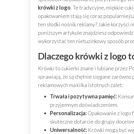
krówki z logo
. Te tradycyjne, miękkie cu
opakowaniem stają się coraz popularnie
ten słodki nośnik reklamy? Jakie korzyści
poniższym artykule znajdziesz odpowiedzi 
wykorzystać ten nietuzinkowy sposób pro
Dlaczego krówki z logo 
Krówki to cukierki znane i lubiane przez P
sprawiają, że są chętnie sięgane zarówno 
reklamowych ma kilka istotnych zalet:
Trwała i pozytywna pamięć:
Konsume
przyjemnym doświadczeniem.
Personalizacja:
Opakowanie z logo 
skuteczne dotarcie do grupy docelow
Uniwersalność:
Krówki mogą być wyk