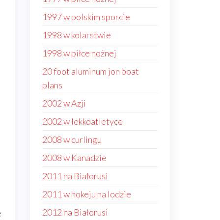
1997 w polskim sporcie
1998 w kolarstwie
1998 w piłce nożnej
20 foot aluminum jon boat
plans
2002 w Azji
2002 w lekkoatletyce
2008 w curlingu
2008 w Kanadzie
2011 na Białorusi
2011 w hokeju na lodzie
2012 na Białorusi
e