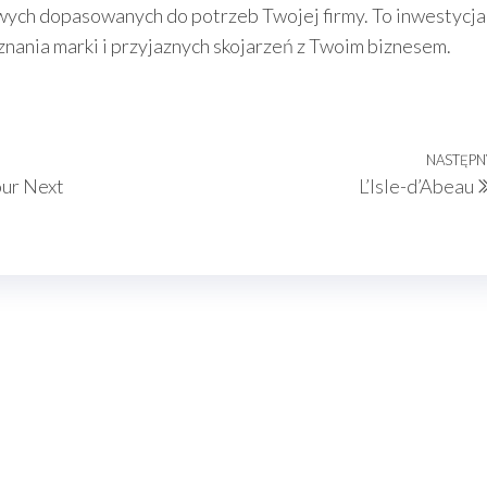
wych dopasowanych do potrzeb Twojej firmy. To inwestycja
znania marki i przyjaznych skojarzeń z Twoim biznesem.
NASTĘPN
our Next
L’Isle-d’Abeau