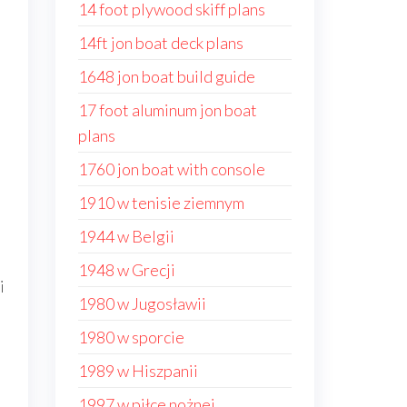
14 foot plywood skiff plans
14ft jon boat deck plans
1648 jon boat build guide
17 foot aluminum jon boat
plans
1760 jon boat with console
1910 w tenisie ziemnym
1944 w Belgii
1948 w Grecji
i
1980 w Jugosławii
1980 w sporcie
1989 w Hiszpanii
1997 w piłce nożnej