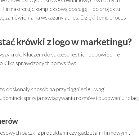
naleźć szeroki wybór krówek reklamowych w różnych
 Firma oferuje kompleksową obsługę – od projektu
awę zamówienia na wskazany adres. Dzięki temu proces
.
tać krówki z logo w marketingu?
wszy krok. Kluczem do sukcesu jest ich odpowiednie
to kilka sprawdzonych pomysłów:
to doskonały sposób na przyciągnięcie uwagi
 upominek sprzyja nawiązywaniu rozmów i budowaniu relacj
tnerów
nesowych paczki z produktami czy gadżetami firmowymi,