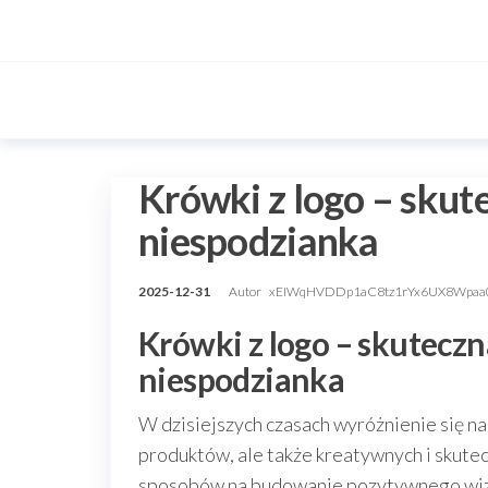
Przejdź
do
treści
Krówki z logo – skut
niespodzianka
2025-12-31
Autor
xEIWqHVDDp1aC8tz1rYx6UX8Wpaa
Krówki z logo – skuteczn
niespodzianka
W dzisiejszych czasach wyróżnienie się na
produktów, ale także kreatywnych i skute
sposobów na budowanie pozytywnego wize