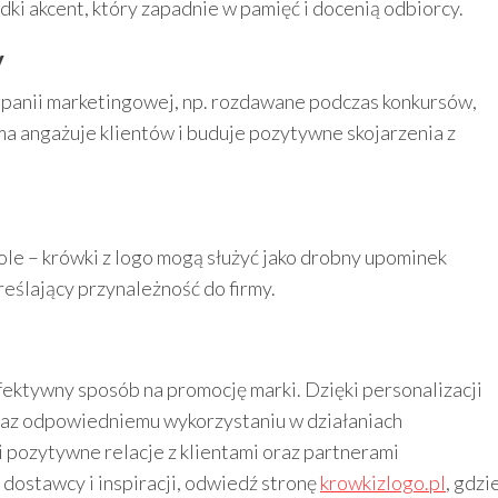
odki akcent, który zapadnie w pamięć i docenią odbiorcy.
y
panii marketingowej, np. rozdawane podczas konkursów,
rma angażuje klientów i buduje pozytywne skojarzenia z
le – krówki z logo mogą służyć jako drobny upominek
eślający przynależność do firmy.
 efektywny sposób na promocję marki. Dzięki personalizacji
oraz odpowiedniemu wykorzystaniu w działaniach
pozytywne relacje z klientami oraz partnerami
dostawcy i inspiracji, odwiedź stronę
krowkizlogo.pl
, gdzi