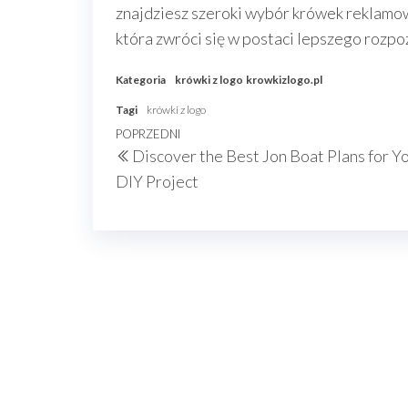
znajdziesz szeroki wybór krówek reklamo
która zwróci się w postaci lepszego rozpo
Kategoria
krówki z logo
krowkizlogo.pl
Tagi
krówki z logo
Nawigacja
Poprzedni
POPRZEDNI
Discover the Best Jon Boat Plans for Y
wpisu
wpis
DIY Project