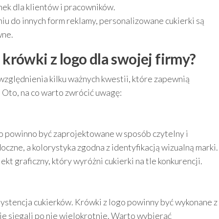
nek dla klientów i pracowników.
u do innych form reklamy, personalizowane cukierki są
wne.
rówki z logo dla swojej firmy?
zględnienia kilku ważnych kwestii, które zapewnią
 Oto, na co warto zwrócić uwagę:
 powinno być zaprojektowane w sposób czytelny i
oczne, a kolorystyka zgodna z identyfikacją wizualną marki.
t graficzny, który wyróżni cukierki na tle konkurencji.
systencja cukierków. Krówki z logo powinny być wykonane z
ie sięgali po nie wielokrotnie. Warto wybierać