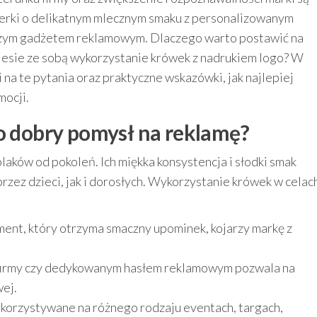
kierki o delikatnym mlecznym smaku z personalizowanym
jszym gadżetem reklamowym. Dlaczego warto postawić na
 niesie ze sobą wykorzystanie krówek z nadrukiem logo? W
na te pytania oraz praktyczne wskazówki, jak najlepiej
mocji.
to dobry pomysł na reklamę?
olaków od pokoleń. Ich miękka konsystencja i słodki smak
przez dzieci, jak i dorosłych. Wykorzystanie krówek w celac
nt, który otrzyma smaczny upominek, kojarzy markę z
firmy czy dedykowanym hasłem reklamowym pozwala na
ej.
orzystywane na różnego rodzaju eventach, targach,