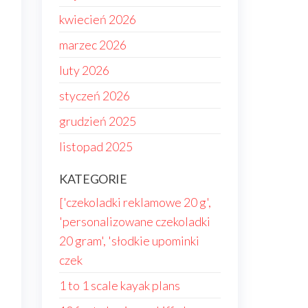
kwiecień 2026
marzec 2026
luty 2026
styczeń 2026
grudzień 2025
listopad 2025
KATEGORIE
['czekoladki reklamowe 20 g',
'personalizowane czekoladki
20 gram', 'słodkie upominki
czek
1 to 1 scale kayak plans