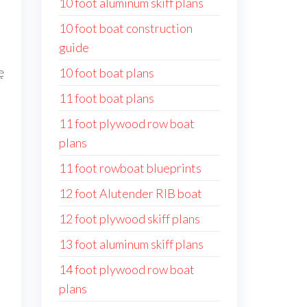
10 foot aluminum skiff plans
10 foot boat construction
guide
ę
10 foot boat plans
11 foot boat plans
11 foot plywood row boat
plans
11 foot rowboat blueprints
12 foot Alutender RIB boat
12 foot plywood skiff plans
13 foot aluminum skiff plans
14 foot plywood row boat
plans