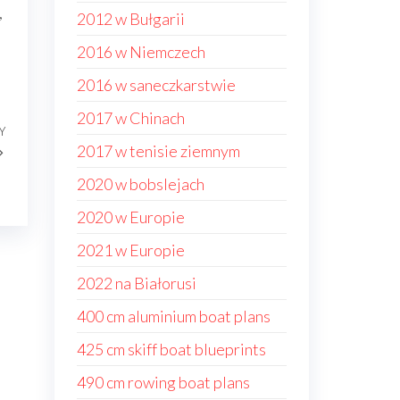
,
2012 w Bułgarii
2016 w Niemczech
2016 w saneczkarstwie
2017 w Chinach
Y
Następny
2017 w tenisie ziemnym
wpis
2020 w bobslejach
2020 w Europie
2021 w Europie
2022 na Białorusi
400 cm aluminium boat plans
425 cm skiff boat blueprints
490 cm rowing boat plans