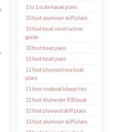
1 to 1 scale kayak plans
h
10 foot aluminum skiff plans
10 foot boat construction
guide
10 foot boat plans
w
11 foot boat plans
11 foot plywood row boat
plans
11 foot rowboat blueprints
12 foot Alutender RIB boat
12 foot plywood skiff plans
13 foot aluminum skiff plans