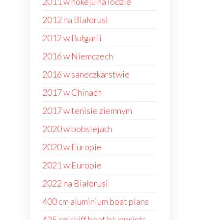
2011 w hokeju na lodzie
2012 na Białorusi
2012 w Bułgarii
2016 w Niemczech
2016 w saneczkarstwie
2017 w Chinach
2017 w tenisie ziemnym
2020 w bobslejach
2020 w Europie
2021 w Europie
2022 na Białorusi
400 cm aluminium boat plans
425 cm skiff boat blueprints