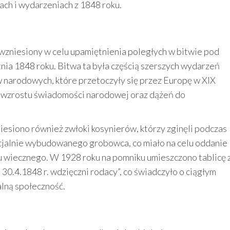
ach i wydarzeniach z 1848 roku.
wzniesiony w celu upamiętnienia poległych w bitwie pod
nia 1848 roku. Bitwa ta była częścią szerszych wydarzeń
ów narodowych, które przetoczyły się przez Europę w XIX
do wzrostu świadomości narodowej oraz dążeń do
siono również zwłoki kosynierów, którzy zginęli podczas
ecjalnie wybudowanego grobowca, co miało na celu oddanie
u wiecznego. W 1928 roku na pomniku umieszczono tablicę 
30.4.1848 r. wdzięczni rodacy”, co świadczyło o ciągłym
alną społeczność.