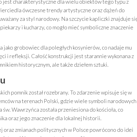
o jest charakterystyczne dla wielu obiektów tego typu z
ierciedla ówczesne trendy artystyczne oraz dążeń do
uważany za styl narodowy. Na szczycie kapliczki znajduje si
piekarzy i kucharzy, co mogło mieć symboliczne znaczenie
 jako grobowiec dla poległych kosynierów, co nadaje mu
 i refleksji. Całość konstrukcji jest starannie wykonana z
omnikiem historycznym, ale także dziełem sztuki.
ku
kich pomnik został rozebrany. To zdarzenie wpisuje się w
emców na terenach Polski, gdzie wiele symboli narodowych
ra św. Wawrzyńca została przeniesiona do kościoła, co
a oraz jego znaczenie dla lokalnej historii.
j oraz zmianach politycznych w Polsce powrócono do idei