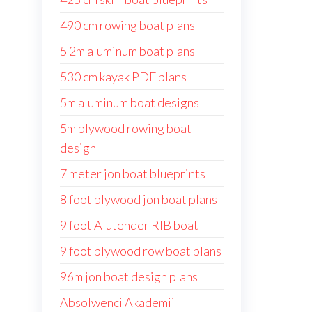
490 cm rowing boat plans
5 2m aluminum boat plans
530 cm kayak PDF plans
5m aluminum boat designs
5m plywood rowing boat
design
7 meter jon boat blueprints
8 foot plywood jon boat plans
9 foot Alutender RIB boat
9 foot plywood row boat plans
96m jon boat design plans
Absolwenci Akademii