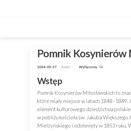
Przejdź
do
treści
Pomnik Kosynierów 
2026-05-27
Autor
Wyłączony
Wstęp
Pomnik Kosynierów Miłosławskich to znac
które miały miejsce w latach 1848–1849. Je
element kulturowego dziedzictwa polskieg
w pobliżu kościoła św. Jakuba Większego
Mielżyńskiego i odsłonięty w 1853 roku. W