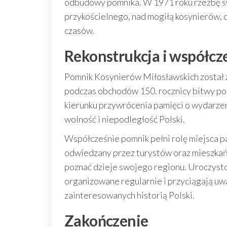
odbudowy pomnika. W 1971 roku rzeźbę ś
przykościelnego, nad mogiłą kosynierów, 
czasów.
Rekonstrukcja i współcz
Pomnik Kosynierów Miłosławskich został 
podczas obchodów 150. rocznicy bitwy p
kierunku przywrócenia pamięci o wydarzeni
wolność i niepodległość Polski.
Współcześnie pomnik pełni rolę miejsca pami
odwiedzany przez turystów oraz mieszkań
poznać dzieje swojego regionu. Uroczysto
organizowane regularnie i przyciągają uwa
zainteresowanych historią Polski.
Zakończenie