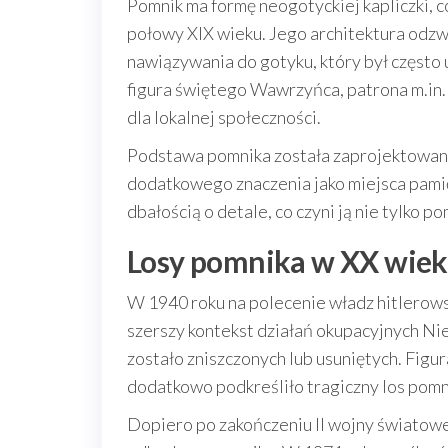
Pomnik ma formę neogotyckiej kapliczki, c
połowy XIX wieku. Jego architektura odzw
nawiązywania do gotyku, który był często 
figura świętego Wawrzyńca, patrona m.in. 
dla lokalnej społeczności.
Podstawa pomnika została zaprojektowana
dodatkowego znaczenia jako miejsca pamięci
dbałością o detale, co czyni ją nie tylko p
Losy pomnika w XX wie
W 1940 roku na polecenie władz hitlerows
szerszy kontekst działań okupacyjnych Ni
zostało zniszczonych lub usuniętych. Figu
dodatkowo podkreśliło tragiczny los pomnik
Dopiero po zakończeniu II wojny światowe