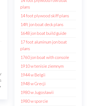
14 foot plywood row boat
plans
14 foot plywood skiff plans
14ft jon boat deck plans
1648 jon boat build guide
17 foot aluminum jon boat
plans
1760 jon boat with console
1910 w tenisie ziemnym
1944 w Belgii
Y
Następny
s
wpis
1948 w Grecji
1980 w Jugosławii
1980 w sporcie