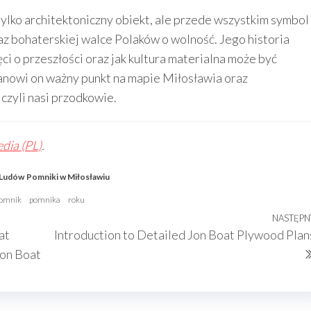
ylko architektoniczny obiekt, ale przede wszystkim symbol
 bohaterskiej walce Polaków o wolność. Jego historia
ci o przeszłości oraz jak kultura materialna może być
tanowi on ważny punkt na mapie Miłosławia oraz
czyli nasi przodkowie.
dia (PL)
.
 Ludów
Pomniki w Miłosławiu
omnik
pomnika
roku
NASTĘPN
at
Introduction to Detailed Jon Boat Plywood Plan
Jon Boat