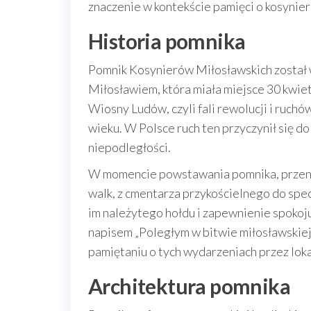
znaczenie w kontekście pamięci o kosynier
Historia pomnika
Pomnik Kosynierów Miłosławskich został 
Miłosławiem, która miała miejsce 30 kwiet
Wiosny Ludów, czyli fali rewolucji i ruch
wieku. W Polsce ruch ten przyczynił się 
niepodległości.
W momencie powstawania pomnika, przenie
walk, z cmentarza przykościelnego do sp
im należytego hołdu i zapewnienie spokoj
napisem „Poległym w bitwie miłosławskiej 
pamiętaniu o tych wydarzeniach przez lok
Architektura pomnika