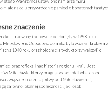
więtego Wawrzyńca ustawiono na filarze muru
co miało na celu przywrócenie pamięci o bohaterach tamtyc
esne znaczenie
zrekonstruowany i ponownie odsłonięty w 1998 roku
od Miłosławiem. Odbudowa pomnika była ważnym krokiem 
ach z 1848 roku oraz hołdem dla tych, którzy walczyli o
ęci oraz refleksji nad historią regionu i kraju. Jest
ców Miłosławia, którzy pragną oddać hołd bohaterom i
ści związane z rocznicą bitwy pod Miłosławiem są
gę zarówno lokalnej społeczności, jak i osób