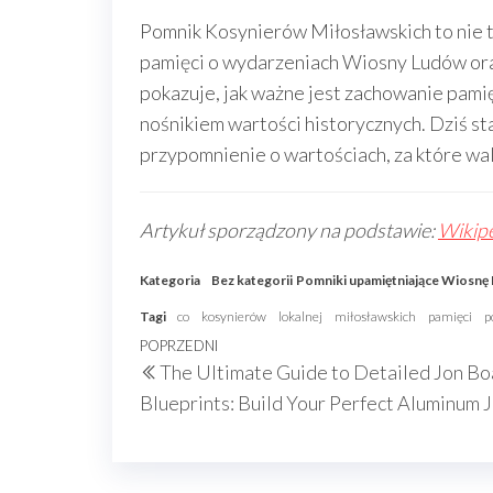
Pomnik Kosynierów Miłosławskich to nie t
pamięci o wydarzeniach Wiosny Ludów oraz
pokazuje, jak ważne jest zachowanie pamię
nośnikiem wartości historycznych. Dziś s
przypomnienie o wartościach, za które wal
Artykuł sporządzony na podstawie:
Wikipe
Kategoria
Bez kategorii
Pomniki upamiętniające Wiosnę
Tagi
co
kosynierów
lokalnej
miłosławskich
pamięci
p
Nawigacja
Poprzedni
POPRZEDNI
The Ultimate Guide to Detailed Jon Bo
wpisu
wpis
Blueprints: Build Your Perfect Aluminum 