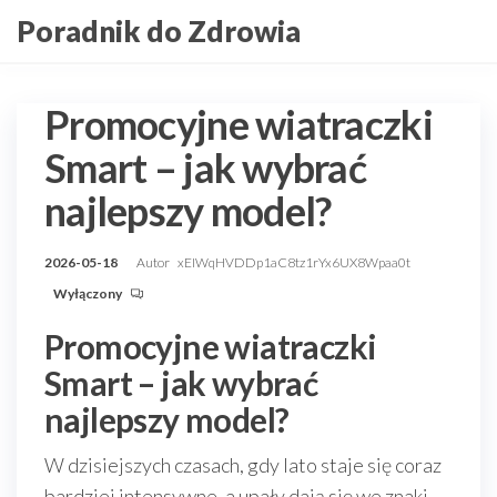
Przejdź
Poradnik do Zdrowia
do
treści
Promocyjne wiatraczki
Smart – jak wybrać
najlepszy model?
2026-05-18
Autor
xEIWqHVDDp1aC8tz1rYx6UX8Wpaa0t
Wyłączony
Promocyjne wiatraczki
Smart – jak wybrać
najlepszy model?
W dzisiejszych czasach, gdy lato staje się coraz
bardziej intensywne, a upały dają się we znaki,