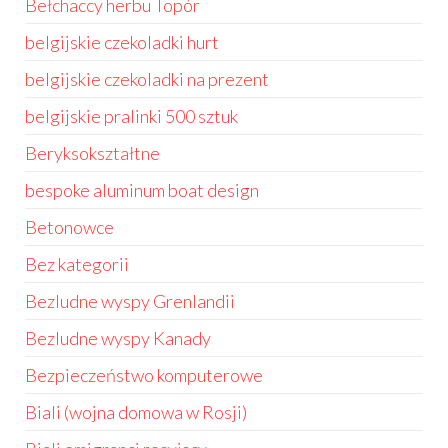
Bełchaccy herbu Topór
belgijskie czekoladki hurt
belgijskie czekoladki na prezent
belgijskie pralinki 500 sztuk
Beryksokształtne
bespoke aluminum boat design
Betonowce
Bez kategorii
Bezludne wyspy Grenlandii
Bezludne wyspy Kanady
Bezpieczeństwo komputerowe
Biali (wojna domowa w Rosji)