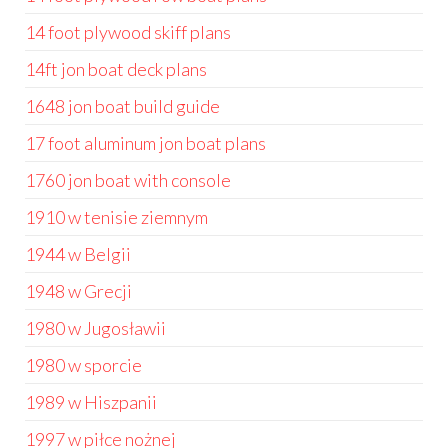
14 foot plywood skiff plans
14ft jon boat deck plans
1648 jon boat build guide
17 foot aluminum jon boat plans
1760 jon boat with console
1910 w tenisie ziemnym
1944 w Belgii
1948 w Grecji
1980 w Jugosławii
1980 w sporcie
1989 w Hiszpanii
1997 w piłce nożnej