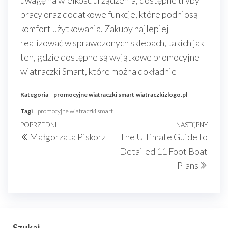
uwagę na wielkość urządzenia, dostępne tryby
pracy oraz dodatkowe funkcje, które podniosą
komfort użytkowania. Zakupy najlepiej
realizować w sprawdzonych sklepach, takich jak
ten, gdzie dostępne są wyjątkowe promocyjne
wiatraczki Smart, które można dokładnie
Kategoria
promocyjne wiatraczki smart
wiatraczkizlogo.pl
Tagi
promocyjne wiatraczki smart
Nawigacja
Poprzedni
POPRZEDNI
NASTĘPNY
Nast
Małgorzata Piskorz
The Ultimate Guide to
wpisu
wpis
wpis
Detailed 11 Foot Boat
Plans