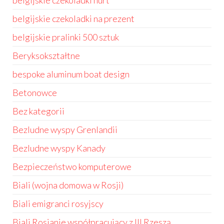
belgijskie czekoladki hurt
belgijskie czekoladki na prezent
belgijskie pralinki 500 sztuk
Beryksokształtne
bespoke aluminum boat design
Betonowce
Bez kategorii
Bezludne wyspy Grenlandii
Bezludne wyspy Kanady
Bezpieczeństwo komputerowe
Biali (wojna domowa w Rosji)
Biali emigranci rosyjscy
Biali Rosjanie współpracujący z III Rzeszą