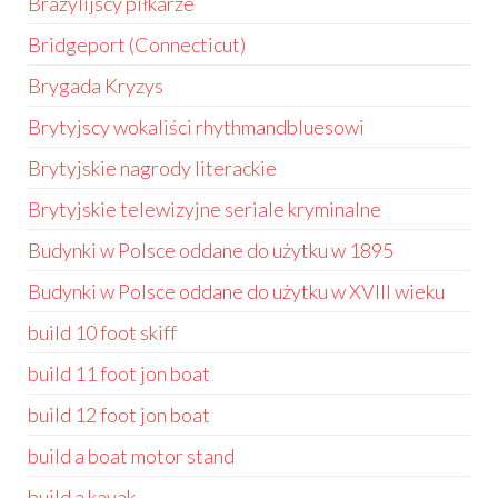
Brazylijscy piłkarze
Bridgeport (Connecticut)
Brygada Kryzys
Brytyjscy wokaliści rhythmandbluesowi
Brytyjskie nagrody literackie
Brytyjskie telewizyjne seriale kryminalne
Budynki w Polsce oddane do użytku w 1895
Budynki w Polsce oddane do użytku w XVIII wieku
build 10 foot skiff
build 11 foot jon boat
build 12 foot jon boat
build a boat motor stand
build a kayak