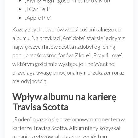
„Flying High” (gościnnie: Toro y Moi)
„I Can Tell”
„Apple Pie”
Każdy z tych utworów wnosi coś unikalnego do
albumu. Na przykład „Antidote” stał się jednym z
największych hitów Scotta i zdobył ogromną
popularność wśród fanów. Z kolei „Pray 4 Love”,
w którym gościnnie występuje The Weeknd,
przyciąga uwagę emocjonalnym przekazem oraz
melodyjnością.
Wpływ albumu na karierę
Travisa Scotta
„Rodeo” okazało się przełomowym momentem w
karierze Travisa Scotta. Album nie tylko zyskał
uznanie krytyków, ale także przyniósł mu