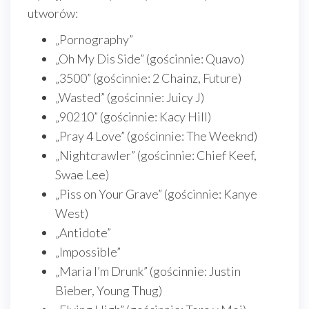
utworów:
„Pornography”
„Oh My Dis Side” (gościnnie: Quavo)
„3500” (gościnnie: 2 Chainz, Future)
„Wasted” (gościnnie: Juicy J)
„90210” (gościnnie: Kacy Hill)
„Pray 4 Love” (gościnnie: The Weeknd)
„Nightcrawler” (gościnnie: Chief Keef,
Swae Lee)
„Piss on Your Grave” (gościnnie: Kanye
West)
„Antidote”
„Impossible”
„Maria I’m Drunk” (gościnnie: Justin
Bieber, Young Thug)