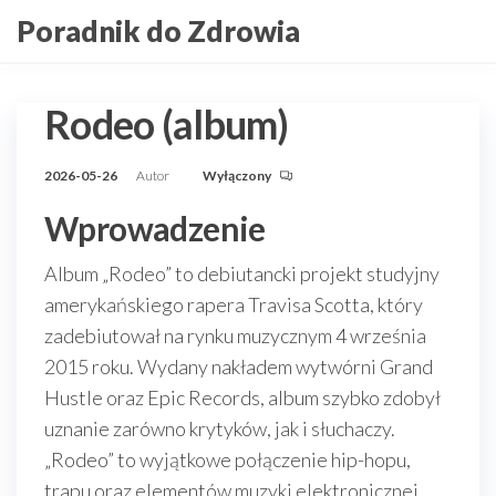
Przejdź
Poradnik do Zdrowia
do
treści
Rodeo (album)
2026-05-26
Autor
Wyłączony
Wprowadzenie
Album „Rodeo” to debiutancki projekt studyjny
amerykańskiego rapera Travisa Scotta, który
zadebiutował na rynku muzycznym 4 września
2015 roku. Wydany nakładem wytwórni Grand
Hustle oraz Epic Records, album szybko zdobył
uznanie zarówno krytyków, jak i słuchaczy.
„Rodeo” to wyjątkowe połączenie hip-hopu,
trapu oraz elementów muzyki elektronicznej,