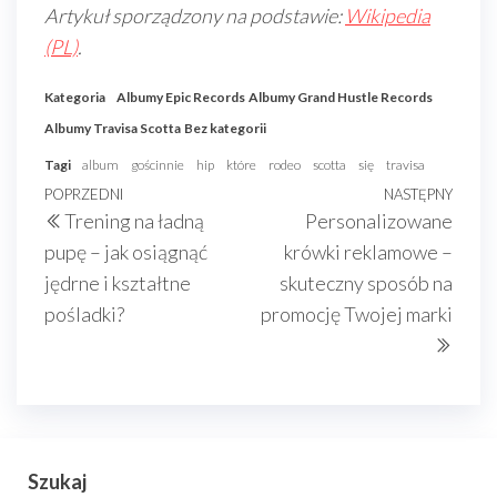
Artykuł sporządzony na podstawie:
Wikipedia
(PL)
.
Kategoria
Albumy Epic Records
Albumy Grand Hustle Records
Albumy Travisa Scotta
Bez kategorii
Tagi
album
gościnnie
hip
które
rodeo
scotta
się
travisa
Nawigacja
Poprzedni
POPRZEDNI
NASTĘPNY
Nast
Trening na ładną
Personalizowane
wpisu
wpis
wpis
pupę – jak osiągnąć
krówki reklamowe –
jędrne i kształtne
skuteczny sposób na
pośladki?
promocję Twojej marki
Szukaj