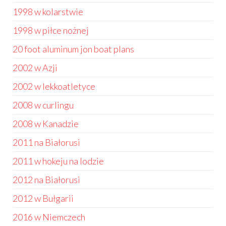
1998 w kolarstwie
1998 w piłce nożnej
20 foot aluminum jon boat plans
2002 w Azji
2002 w lekkoatletyce
2008 w curlingu
2008 w Kanadzie
2011 na Białorusi
2011 w hokeju na lodzie
2012 na Białorusi
2012 w Bułgarii
2016 w Niemczech