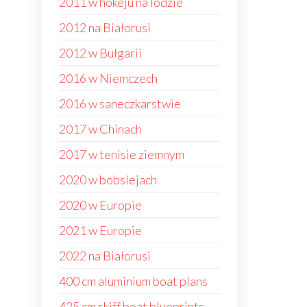
2011 w hokeju na lodzie
2012 na Białorusi
2012 w Bułgarii
2016 w Niemczech
2016 w saneczkarstwie
2017 w Chinach
2017 w tenisie ziemnym
2020 w bobslejach
2020 w Europie
2021 w Europie
2022 na Białorusi
400 cm aluminium boat plans
425 cm skiff boat blueprints