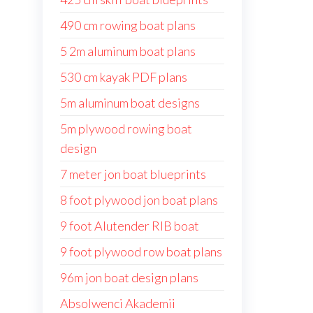
490 cm rowing boat plans
5 2m aluminum boat plans
530 cm kayak PDF plans
5m aluminum boat designs
5m plywood rowing boat
design
7 meter jon boat blueprints
8 foot plywood jon boat plans
9 foot Alutender RIB boat
9 foot plywood row boat plans
96m jon boat design plans
Absolwenci Akademii