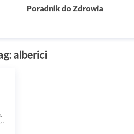
Poradnik do Zdrowia
ag:
alberici
o,
ził