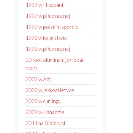
1989 w Hiszpanii
1997 w piłce nożnej
1997 w polskim sporcie
1998 w kolarstwie
1998 w piłce nożnej
20 foot aluminum jon boat
plans
2002 w Azji
2002 w lekkoatletyce
2008 w curlingu
2008 w Kanadzie
2011 na Białorusi