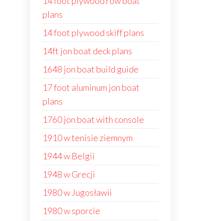
14 foot plywood row boat
plans
14 foot plywood skiff plans
14ft jon boat deck plans
1648 jon boat build guide
17 foot aluminum jon boat
plans
1760 jon boat with console
1910 w tenisie ziemnym
1944 w Belgii
1948 w Grecji
1980 w Jugosławii
1980 w sporcie