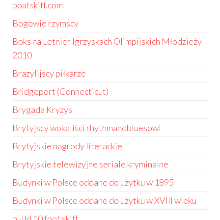
boatskiff.com
Bogowie rzymscy
Boks na Letnich Igrzyskach Olimpijskich Młodzieży
2010
Brazylijscy piłkarze
Bridgeport (Connecticut)
Brygada Kryzys
Brytyjscy wokaliści rhythmandbluesowi
Brytyjskie nagrody literackie
Brytyjskie telewizyjne seriale kryminalne
Budynki w Polsce oddane do użytku w 1895
Budynki w Polsce oddane do użytku w XVIII wieku
build 10 foot skiff