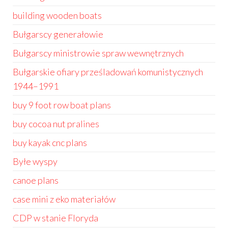
building wooden boats
Bułgarscy generałowie
Bułgarscy ministrowie spraw wewnętrznych
Bułgarskie ofiary prześladowań komunistycznych
1944–1991
buy 9 foot row boat plans
buy cocoa nut pralines
buy kayak cnc plans
Byłe wyspy
canoe plans
case mini z eko materiałów
CDP w stanie Floryda