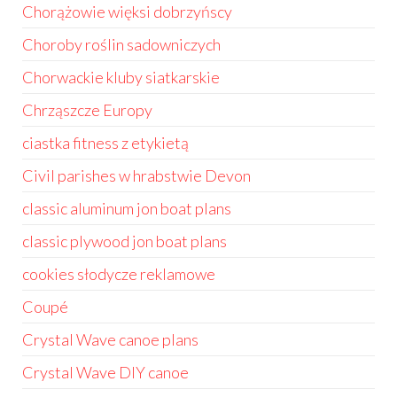
Chorążowie więksi dobrzyńscy
Choroby roślin sadowniczych
Chorwackie kluby siatkarskie
Chrząszcze Europy
ciastka fitness z etykietą
Civil parishes w hrabstwie Devon
classic aluminum jon boat plans
classic plywood jon boat plans
cookies słodycze reklamowe
Coupé
Crystal Wave canoe plans
Crystal Wave DIY canoe