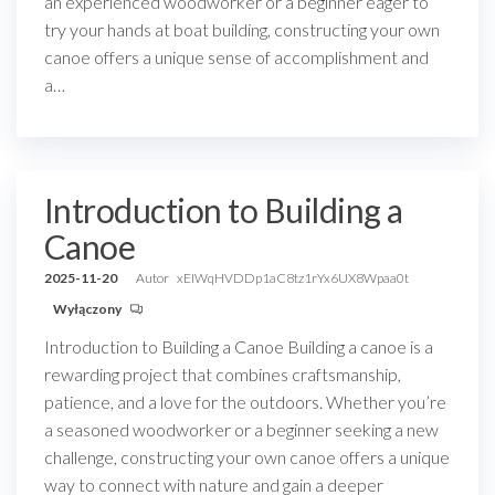
an experienced woodworker or a beginner eager to
try your hands at boat building, constructing your own
canoe offers a unique sense of accomplishment and
a…
Introduction to Building a
Canoe
2025-11-20
Autor
xEIWqHVDDp1aC8tz1rYx6UX8Wpaa0t
Wyłączony
Introduction to Building a Canoe Building a canoe is a
rewarding project that combines craftsmanship,
patience, and a love for the outdoors. Whether you’re
a seasoned woodworker or a beginner seeking a new
challenge, constructing your own canoe offers a unique
way to connect with nature and gain a deeper