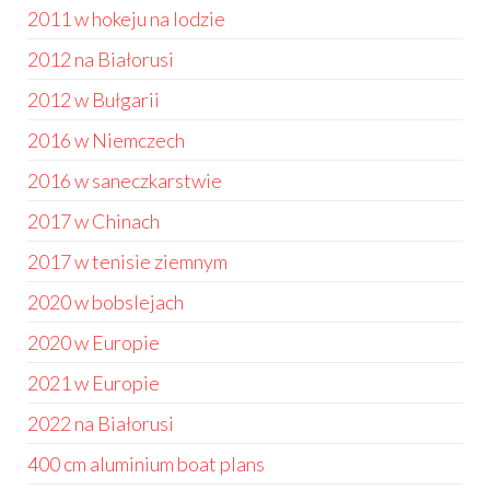
2011 w hokeju na lodzie
2012 na Białorusi
2012 w Bułgarii
2016 w Niemczech
2016 w saneczkarstwie
2017 w Chinach
2017 w tenisie ziemnym
2020 w bobslejach
2020 w Europie
2021 w Europie
2022 na Białorusi
400 cm aluminium boat plans