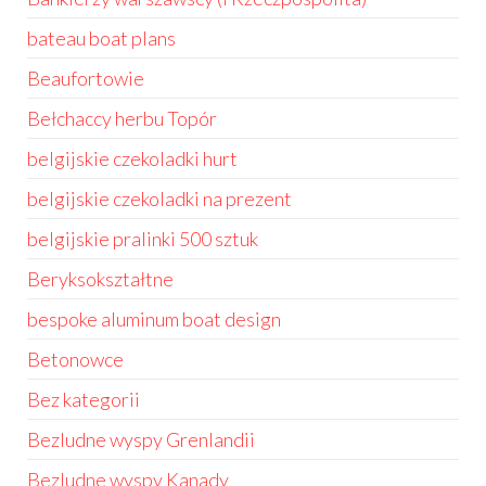
bateau boat plans
Beaufortowie
Bełchaccy herbu Topór
belgijskie czekoladki hurt
belgijskie czekoladki na prezent
belgijskie pralinki 500 sztuk
Beryksokształtne
bespoke aluminum boat design
Betonowce
Bez kategorii
Bezludne wyspy Grenlandii
Bezludne wyspy Kanady