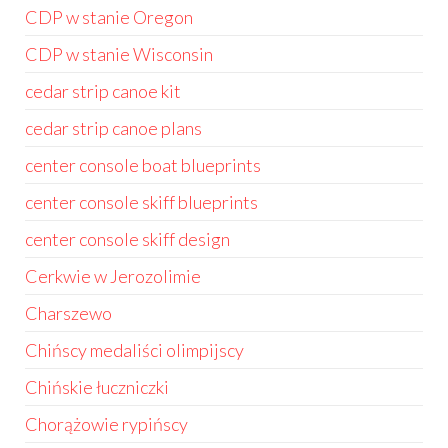
CDP w stanie Oregon
CDP w stanie Wisconsin
cedar strip canoe kit
cedar strip canoe plans
center console boat blueprints
center console skiff blueprints
center console skiff design
Cerkwie w Jerozolimie
Charszewo
Chińscy medaliści olimpijscy
Chińskie łuczniczki
Chorążowie rypińscy