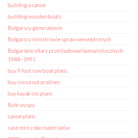
building a canoe
building wooden boats
Bułgarscy generałowie
Bułgarscy ministrowie spraw wewnętrznych
Bułgarskie ofiary prześladowań komunistycznych
1944–1991
buy 9 foot row boat plans
buy cocoa nut pralines
buy kayak cnc plans
Byłe wyspy
canoe plans
case mini z eko materiałów