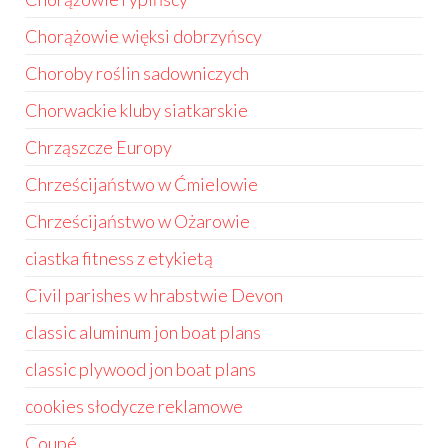
Chorążowie więksi dobrzyńscy
Choroby roślin sadowniczych
Chorwackie kluby siatkarskie
Chrząszcze Europy
Chrześcijaństwo w Ćmielowie
Chrześcijaństwo w Ożarowie
ciastka fitness z etykietą
Civil parishes w hrabstwie Devon
classic aluminum jon boat plans
classic plywood jon boat plans
cookies słodycze reklamowe
Coupé