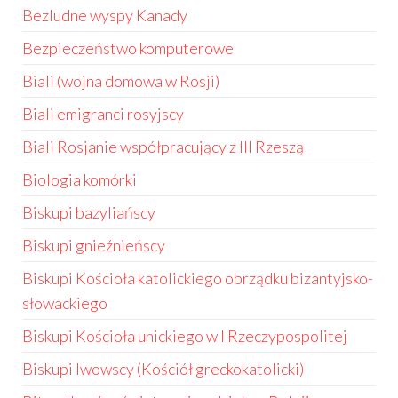
Bezludne wyspy Kanady
Bezpieczeństwo komputerowe
Biali (wojna domowa w Rosji)
Biali emigranci rosyjscy
Biali Rosjanie współpracujący z III Rzeszą
Biologia komórki
Biskupi bazyliańscy
Biskupi gnieźnieńscy
Biskupi Kościoła katolickiego obrządku bizantyjsko-
słowackiego
Biskupi Kościoła unickiego w I Rzeczypospolitej
Biskupi lwowscy (Kościół greckokatolicki)