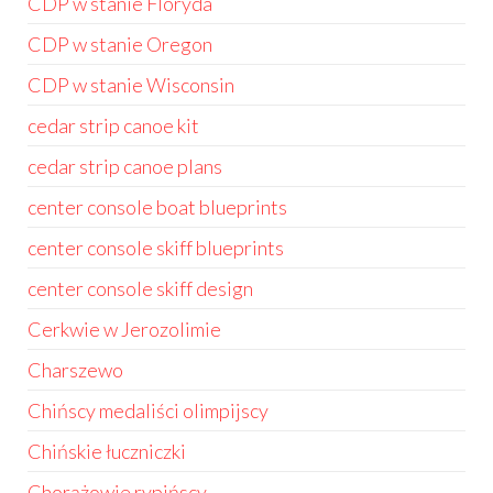
CDP w stanie Floryda
CDP w stanie Oregon
CDP w stanie Wisconsin
cedar strip canoe kit
cedar strip canoe plans
center console boat blueprints
center console skiff blueprints
center console skiff design
Cerkwie w Jerozolimie
Charszewo
Chińscy medaliści olimpijscy
Chińskie łuczniczki
Chorążowie rypińscy