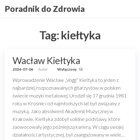
Przejdź
Poradnik do Zdrowia
do
treści
Tag:
kiełtyka
Wacław Kiełtyka
2026-07-06
Autor
Wyłączony
Wprowadzenie Wacław „Vogg” Kiełtyka to jeden z
najbardziej rozpoznawalnych gitarzystów w polskim
świecie muzyki metalowej. Urodził się 17 grudnia 1981
roku w Krośnie i od najmłodszych lat był związany z
muzyką. Jako absolwent Akademii Muzycznej w
Krakowie, Kiełtyka zdobył solidne podstawy, które
zaowocowały jego późniejszą karierą. W ciągu swojej
działalności artystycznej, był zaangażowany w wiele…