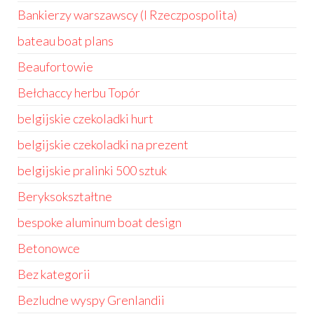
Bankierzy warszawscy (I Rzeczpospolita)
bateau boat plans
Beaufortowie
Bełchaccy herbu Topór
belgijskie czekoladki hurt
belgijskie czekoladki na prezent
belgijskie pralinki 500 sztuk
Beryksokształtne
bespoke aluminum boat design
Betonowce
Bez kategorii
Bezludne wyspy Grenlandii