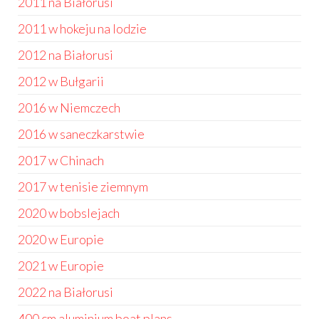
2011 na Białorusi
2011 w hokeju na lodzie
2012 na Białorusi
2012 w Bułgarii
2016 w Niemczech
2016 w saneczkarstwie
2017 w Chinach
2017 w tenisie ziemnym
2020 w bobslejach
2020 w Europie
2021 w Europie
2022 na Białorusi
400 cm aluminium boat plans