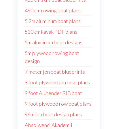
490 cm rowing boat plans
5 2m aluminum boat plans
530 cm kayak PDF plans
5m aluminum boat designs
5m plywood rowing boat
design
7 meter jon boat blueprints
8 foot plywood jon boat plans
9 foot Alutender RIB boat
9 foot plywood row boat plans
96m jon boat design plans
Absolwenci Akademii