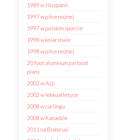
1989 w Hiszpanii
1997 w piłce nożnej
1997 w polskim sporcie
1998 w kolarstwie
1998 w piłce nożnej
20 foot aluminum jon boat
plans
2002 w Azji
2002 w lekkoatletyce
2008 w curlingu
2008 w Kanadzie
2011 na Białorusi