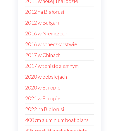
2011 w hokeju na lodzie
2012 na Białorusi
2012 w Bułgarii
2016 w Niemczech
2016 w saneczkarstwie
2017 w Chinach
2017 w tenisie ziemnym
2020 w bobslejach
2020 w Europie
2021 w Europie
2022 na Białorusi
400 cm aluminium boat plans
425 cm skiff boat blueprints