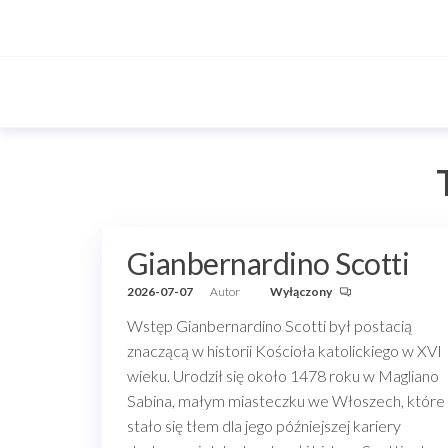
Przejdź
do
treści
Gianbernardino Scotti
2026-07-07
Autor
Wyłączony
Wstęp Gianbernardino Scotti był postacią
znaczącą w historii Kościoła katolickiego w XVI
wieku. Urodził się około 1478 roku w Magliano
Sabina, małym miasteczku we Włoszech, które
stało się tłem dla jego późniejszej kariery