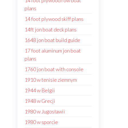
14 foot plywood row boat
plans
14 foot plywood skiff plans
14ft jon boat deck plans
1648 jon boat build guide
17 foot aluminum jon boat
plans
1760 jon boat with console
1910 w tenisie ziemnym
1944 w Belgii
1948 w Grecji
1980 w Jugosławii
1980 w sporcie