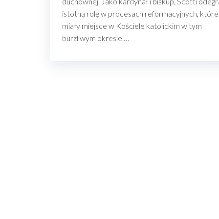
duchownej. Jako kardynał i biskup, Scotti odegr
istotną rolę w procesach reformacyjnych, które
miały miejsce w Kościele katolickim w tym
burzliwym okresie.…