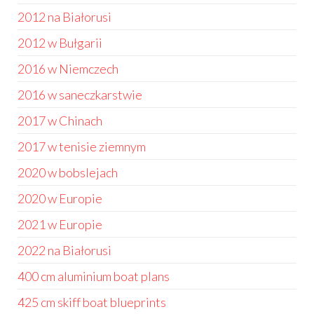
2012 na Białorusi
2012 w Bułgarii
2016 w Niemczech
2016 w saneczkarstwie
2017 w Chinach
2017 w tenisie ziemnym
2020 w bobslejach
2020 w Europie
2021 w Europie
2022 na Białorusi
400 cm aluminium boat plans
425 cm skiff boat blueprints