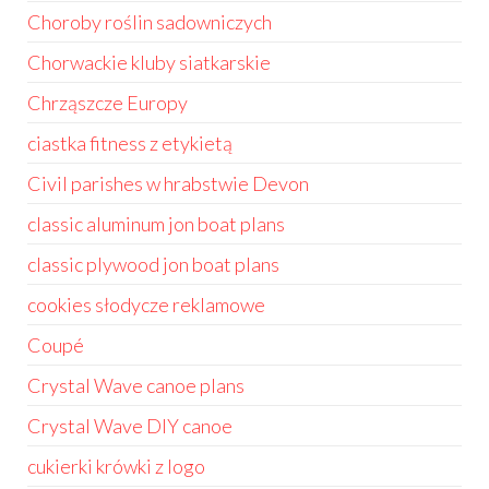
Choroby roślin sadowniczych
Chorwackie kluby siatkarskie
Chrząszcze Europy
ciastka fitness z etykietą
Civil parishes w hrabstwie Devon
classic aluminum jon boat plans
classic plywood jon boat plans
cookies słodycze reklamowe
Coupé
Crystal Wave canoe plans
Crystal Wave DIY canoe
cukierki krówki z logo