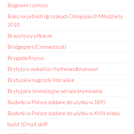
Bogowie rzymscy
Boks na Letnich Igrzyskach Olimpijskich Młodzieży
2010
Brazylijscy piłkarze
Bridgeport (Connecticut)
Brygada Kryzys
Brytyjscy wokaliści rhythmandbluesowi
Brytyjskie nagrody literackie
Brytyjskie telewizyjne seriale kryminalne
Budynki w Polsce oddane do użytku w 1895
Budynki w Polsce oddane do użytku w XVIII wieku
build 10 foot skiff