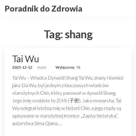
Przejdź
Poradnik do Zdrowia
do
treści
Tag:
shang
Tai Wu
2025-12-12
Autor
Wyłączony
Tai Wu – Władca Dynastii Shang Tai Wu, znany również
jako Da Wu, był jednym z kluczowych władców
starożytnych Chin, który panował w dynastii Shang.
Jego imię osobiste to Zi Mi (子密). Jako monarcha, Tai
Wu odegrał istotną rolę w historii Chin, a jego rządy są
opisywane w starożytnej kronice „Zapisy historyka”,
autorstwa Sima Qiana.…