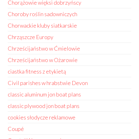
Chorążowie więksi dobrzyńscy
Choroby roślin sadowniczych
Chorwackie kluby siatkarskie
Chrząszcze Europy
Chrześcijaństwo w Ćmielowie
Chrześcijaństwo w Ożarowie
ciastka fitness z etykietą
Civil parishes w hrabstwie Devon
classic aluminum jon boat plans
classic plywood jon boat plans
cookies słodycze reklamowe
Coupé