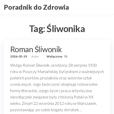
Przejdź
Poradnik do Zdrowia
do
treści
Tag:
Śliwonika
Roman Śliwonik
2026-05-29
Autor
Wyłączony
Wstęp Roman Śliwonik, urodzony 28 sierpnia 1930
roku w Puszczy Mariańskiej, był jednym z ważniejszych
polskich poetów, prozaików oraz autorów sztuk
scenicznych. Jego twórczość obejmuje różnorodne
formy literackie, a jego życie i praca artystyczna
nieodłącznie związane były z historią Polski w XX
wieku. Zmarł 22 września 2012 roku w Warszawie,
pozostawiając po sobie bogaty dorobek…