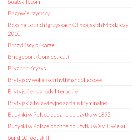
boatskiff.com
Bogowie rzymscy
Boks na Letnich Igrzyskach Olimpijskich Młodzieży
2010
Brazylijscy piłkarze
Bridgeport (Connecticut)
Brygada Kryzys
Brytyjscy wokaliści rhythmandbluesowi
Brytyjskie nagrody literackie
Brytyjskie telewizyjne seriale kryminalne
Budynki w Polsce oddane do użytku w 1895
Budynki w Polsce oddane do użytku w XVIII wieku
build 10 foot skiff