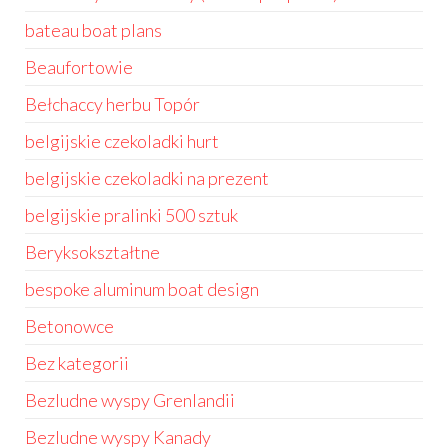
bateau boat plans
Beaufortowie
Bełchaccy herbu Topór
belgijskie czekoladki hurt
belgijskie czekoladki na prezent
belgijskie pralinki 500 sztuk
Beryksokształtne
bespoke aluminum boat design
Betonowce
Bez kategorii
Bezludne wyspy Grenlandii
Bezludne wyspy Kanady