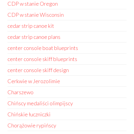
CDP w stanie Oregon
CDP w stanie Wisconsin
cedar strip canoe kit
cedar strip canoe plans
center console boat blueprints
center console skiff blueprints
center console skiff design
Cerkwie w Jerozolimie
Charszewo
Chińscy medaliści olimpijscy
Chińskie łuczniczki
Chorążowie rypińscy