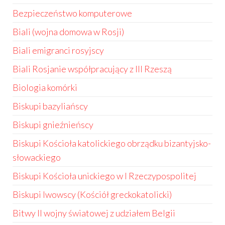
Bezpieczeństwo komputerowe
Biali (wojna domowa w Rosji)
Biali emigranci rosyjscy
Biali Rosjanie współpracujący z III Rzeszą
Biologia komórki
Biskupi bazyliańscy
Biskupi gnieźnieńscy
Biskupi Kościoła katolickiego obrządku bizantyjsko-
słowackiego
Biskupi Kościoła unickiego w I Rzeczypospolitej
Biskupi lwowscy (Kościół greckokatolicki)
Bitwy II wojny światowej z udziałem Belgii