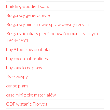
building wooden boats
Bułgarscy generałowie
Bułgarscy ministrowie spraw wewnętrznych
Bułgarskie ofiary prześladowań komunistycznych
1944–1991
buy 9 foot row boat plans
buy cocoa nut pralines
buy kayak cnc plans
Byłe wyspy
canoe plans
case mini z eko materiałów
CDP w stanie Floryda