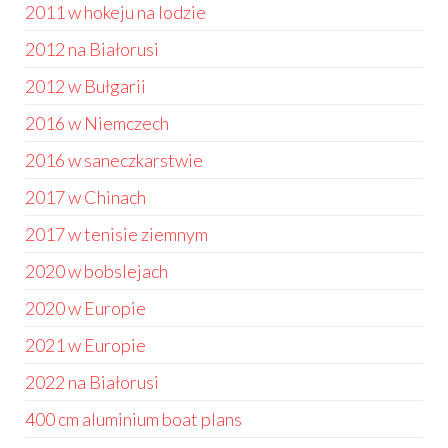
2011 w hokeju na lodzie
2012 na Białorusi
2012 w Bułgarii
2016 w Niemczech
2016 w saneczkarstwie
2017 w Chinach
2017 w tenisie ziemnym
2020 w bobslejach
2020 w Europie
2021 w Europie
2022 na Białorusi
400 cm aluminium boat plans