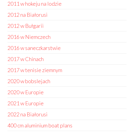
2011 w hokeju na lodzie
2012 na Białorusi
2012 w Bułgarii
2016 w Niemczech
2016 w saneczkarstwie
2017 w Chinach
2017 w tenisie ziemnym
2020 w bobslejach
2020 w Europie
2021 w Europie
2022 na Białorusi
400 cm aluminium boat plans