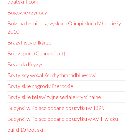
boatskiff.com
Bogowie rzymscy
Boks na Letnich Igrzyskach Olimpijskich Młodzieży
2010
Brazylijscy piłkarze
Bridgeport (Connecticut)
Brygada Kryzys
Brytyjscy wokaliści rhythmandbluesowi
Brytyjskie nagrody literackie
Brytyjskie telewizyjne seriale kryminalne
Budynki w Polsce oddane do użytku w 1895
Budynki w Polsce oddane do użytku w XVIII wieku
build 10 foot skiff