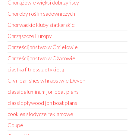
Chorążowie więksi dobrzyńscy
Choroby roślin sadowniczych
Chorwackie kluby siatkarskie
Chrząszcze Europy
Chrześcijaństwo w Ćmielowie
Chrześcijaństwo w Ożarowie
ciastka fitness z etykietą
Civil parishes w hrabstwie Devon
classic aluminum jon boat plans
classic plywood jon boat plans
cookies słodycze reklamowe
Coupé