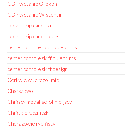
CDP w stanie Oregon
CDP w stanie Wisconsin
cedar strip canoe kit
cedar strip canoe plans
center console boat blueprints
center console skiff blueprints
center console skiff design
Cerkwie w Jerozolimie
Charszewo
Chińscy medaliści olimpijscy
Chińskie łuczniczki
Chorążowie rypińscy