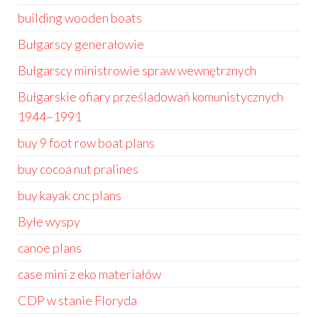
building wooden boats
Bułgarscy generałowie
Bułgarscy ministrowie spraw wewnętrznych
Bułgarskie ofiary prześladowań komunistycznych
1944–1991
buy 9 foot row boat plans
buy cocoa nut pralines
buy kayak cnc plans
Byłe wyspy
canoe plans
case mini z eko materiałów
CDP w stanie Floryda