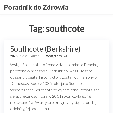
Przejdź
Poradnik do Zdrowia
do
treści
Tag:
southcote
Southcote (Berkshire)
2026-01-12
Autor
Wyłączony
Wstęp Southcote to jedna z dzielnic miasta Reading,
położona w hrabstwie Berkshire w Anglii. Jest to
obszar o bogatej historii, który został wymieniony w
Domesday Book z 1086 roku jako Sudcote.
Współczesne Southcote to dynamiczna i rozwijająca
się społeczność, która w 2011 roku liczyła 8548
mieszkańców. W artykule przyjrzymy się historii tej
dzielnicy, jej obecnemu…