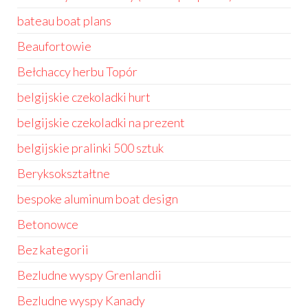
bateau boat plans
Beaufortowie
Bełchaccy herbu Topór
belgijskie czekoladki hurt
belgijskie czekoladki na prezent
belgijskie pralinki 500 sztuk
Beryksokształtne
bespoke aluminum boat design
Betonowce
Bez kategorii
Bezludne wyspy Grenlandii
Bezludne wyspy Kanady