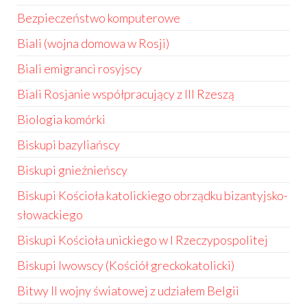
Bezpieczeństwo komputerowe
Biali (wojna domowa w Rosji)
Biali emigranci rosyjscy
Biali Rosjanie współpracujący z III Rzeszą
Biologia komórki
Biskupi bazyliańscy
Biskupi gnieźnieńscy
Biskupi Kościoła katolickiego obrządku bizantyjsko-
słowackiego
Biskupi Kościoła unickiego w I Rzeczypospolitej
Biskupi lwowscy (Kościół greckokatolicki)
Bitwy II wojny światowej z udziałem Belgii