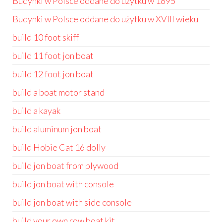
Budynki w Polsce oddane do użytku w 1895
Budynki w Polsce oddane do użytku w XVIII wieku
build 10 foot skiff
build 11 foot jon boat
build 12 foot jon boat
build a boat motor stand
build a kayak
build aluminum jon boat
build Hobie Cat 16 dolly
build jon boat from plywood
build jon boat with console
build jon boat with side console
build your own row boat kit