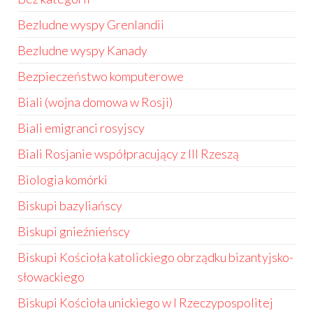
Bezludne wyspy Grenlandii
Bezludne wyspy Kanady
Bezpieczeństwo komputerowe
Biali (wojna domowa w Rosji)
Biali emigranci rosyjscy
Biali Rosjanie współpracujący z III Rzeszą
Biologia komórki
Biskupi bazyliańscy
Biskupi gnieźnieńscy
Biskupi Kościoła katolickiego obrządku bizantyjsko-
słowackiego
Biskupi Kościoła unickiego w I Rzeczypospolitej