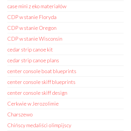
case mini z eko materiałów
CDP w stanie Floryda
CDP w stanie Oregon
CDP w stanie Wisconsin
cedar strip canoe kit
cedar strip canoe plans
center console boat blueprints
center console skiff blueprints
center console skiff design
Cerkwie w Jerozolimie
Charszewo
Chińscy medaliści olimpijscy