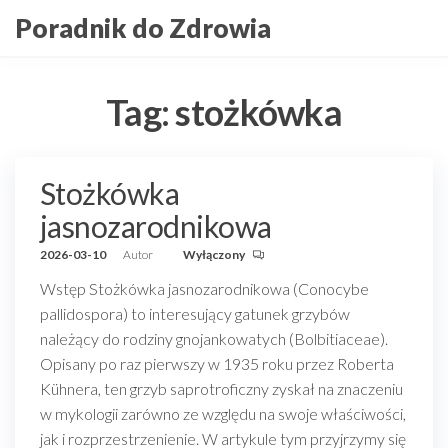
Przejdź
Poradnik do Zdrowia
do
treści
Tag:
stożkówka
Stożkówka
jasnozarodnikowa
2026-03-10
Autor
Wyłączony
Wstęp Stożkówka jasnozarodnikowa (Conocybe
pallidospora) to interesujący gatunek grzybów
należący do rodziny gnojankowatych (Bolbitiaceae).
Opisany po raz pierwszy w 1935 roku przez Roberta
Kühnera, ten grzyb saprotroficzny zyskał na znaczeniu
w mykologii zarówno ze względu na swoje właściwości,
jak i rozprzestrzenienie. W artykule tym przyjrzymy się