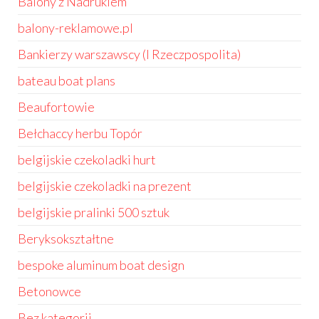
Balony z Nadrukiem
balony-reklamowe.pl
Bankierzy warszawscy (I Rzeczpospolita)
bateau boat plans
Beaufortowie
Bełchaccy herbu Topór
belgijskie czekoladki hurt
belgijskie czekoladki na prezent
belgijskie pralinki 500 sztuk
Beryksokształtne
bespoke aluminum boat design
Betonowce
Bez kategorii