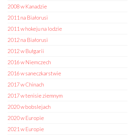
2008 w Kanadzie
2011 na Białorusi
2011 w hokeju na lodzie
2012 na Białorusi
2012 w Bułgarii
2016 w Niemczech
2016 w saneczkarstwie
2017 w Chinach
2017 w tenisie ziemnym
2020 w bobslejach
2020 w Europie
2021 w Europie