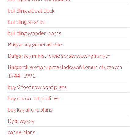
building a boat dock
building a canoe
building wooden boats
Bułgarscy generałowie
Bułgarscy ministrowie spraw wewnętrznych
Bułgarskie ofiary prześladowań komunistycznych
1944–1991
buy 9 foot row boat plans
buy cocoa nut pralines
buy kayak cnc plans
Byłe wyspy
canoe plans