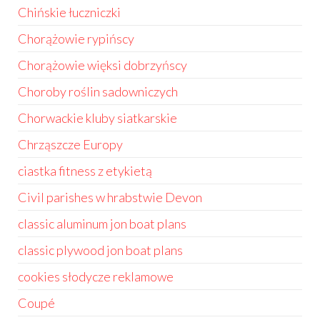
Chińskie łuczniczki
Chorążowie rypińscy
Chorążowie więksi dobrzyńscy
Choroby roślin sadowniczych
Chorwackie kluby siatkarskie
Chrząszcze Europy
ciastka fitness z etykietą
Civil parishes w hrabstwie Devon
classic aluminum jon boat plans
classic plywood jon boat plans
cookies słodycze reklamowe
Coupé