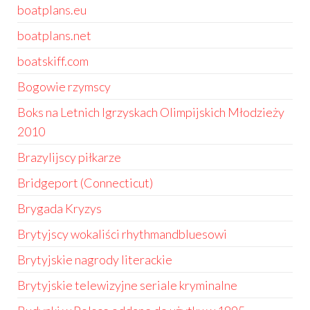
boatplans.eu
boatplans.net
boatskiff.com
Bogowie rzymscy
Boks na Letnich Igrzyskach Olimpijskich Młodzieży
2010
Brazylijscy piłkarze
Bridgeport (Connecticut)
Brygada Kryzys
Brytyjscy wokaliści rhythmandbluesowi
Brytyjskie nagrody literackie
Brytyjskie telewizyjne seriale kryminalne