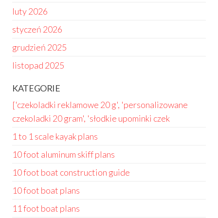
luty 2026
styczeń 2026
grudzień 2025
listopad 2025
KATEGORIE
['czekoladki reklamowe 20 g', 'personalizowane
czekoladki 20 gram', 'słodkie upominki czek
1 to 1 scale kayak plans
10 foot aluminum skiff plans
10 foot boat construction guide
10 foot boat plans
11 foot boat plans