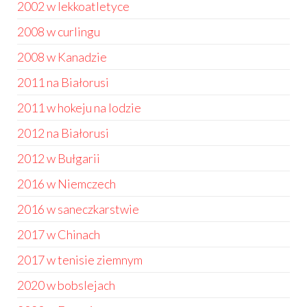
2002 w lekkoatletyce
2008 w curlingu
2008 w Kanadzie
2011 na Białorusi
2011 w hokeju na lodzie
2012 na Białorusi
2012 w Bułgarii
2016 w Niemczech
2016 w saneczkarstwie
2017 w Chinach
2017 w tenisie ziemnym
2020 w bobslejach