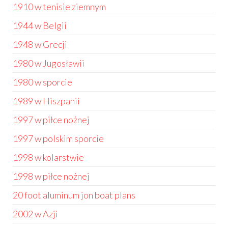
1910 w tenisie ziemnym
1944 w Belgii
1948 w Grecji
1980 w Jugosławii
1980 w sporcie
1989 w Hiszpanii
1997 w piłce nożnej
1997 w polskim sporcie
1998 w kolarstwie
1998 w piłce nożnej
20 foot aluminum jon boat plans
2002 w Azji