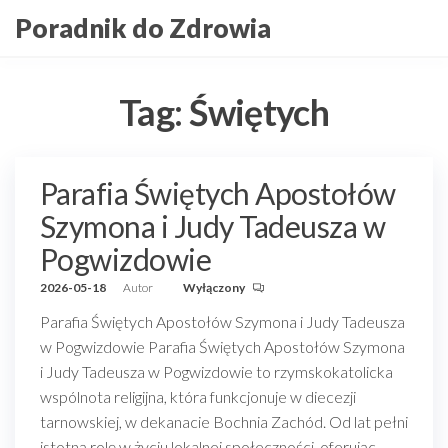
Przejdź
Poradnik do Zdrowia
do
treści
Tag:
Świętych
Parafia Świętych Apostołów
Szymona i Judy Tadeusza w
Pogwizdowie
2026-05-18
Autor
Wyłączony
Parafia Świętych Apostołów Szymona i Judy Tadeusza
w Pogwizdowie Parafia Świętych Apostołów Szymona
i Judy Tadeusza w Pogwizdowie to rzymskokatolicka
wspólnota religijna, która funkcjonuje w diecezji
tarnowskiej, w dekanacie Bochnia Zachód. Od lat pełni
istotną rolę w życiu lokalnej społeczności, oferując