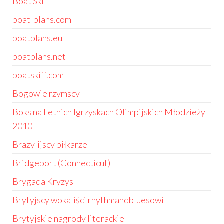
Boat Skiff
boat-plans.com
boatplans.eu
boatplans.net
boatskiff.com
Bogowie rzymscy
Boks na Letnich Igrzyskach Olimpijskich Młodzieży
2010
Brazylijscy piłkarze
Bridgeport (Connecticut)
Brygada Kryzys
Brytyjscy wokaliści rhythmandbluesowi
Brytyjskie nagrody literackie