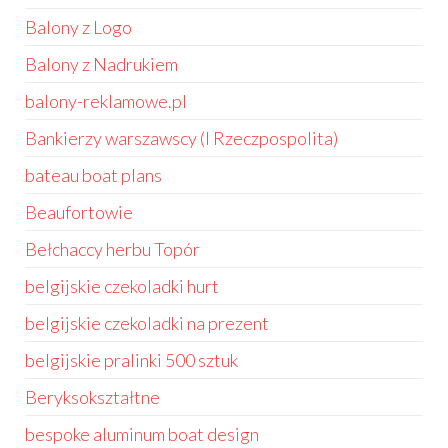
Balony z Logo
Balony z Nadrukiem
balony-reklamowe.pl
Bankierzy warszawscy (I Rzeczpospolita)
bateau boat plans
Beaufortowie
Bełchaccy herbu Topór
belgijskie czekoladki hurt
belgijskie czekoladki na prezent
belgijskie pralinki 500 sztuk
Beryksokształtne
bespoke aluminum boat design