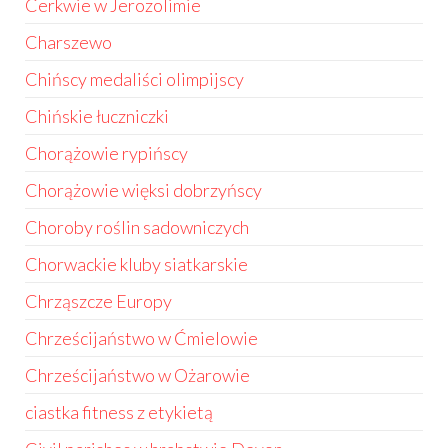
Cerkwie w Jerozolimie
Charszewo
Chińscy medaliści olimpijscy
Chińskie łuczniczki
Chorążowie rypińscy
Chorążowie więksi dobrzyńscy
Choroby roślin sadowniczych
Chorwackie kluby siatkarskie
Chrząszcze Europy
Chrześcijaństwo w Ćmielowie
Chrześcijaństwo w Ożarowie
ciastka fitness z etykietą