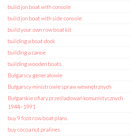
build jon boat with console
build jon boat with side console
build your own row boat kit
building a boat dock
building a canoe
building wooden boats
Bułgarscy generałowie
Bułgarscy ministrowie spraw wewnętrznych
Bułgarskie ofiary prześladowań komunistycznych
1944–1991
buy 9 foot row boat plans
buy cocoa nut pralines