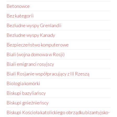
Betonowce
Bez kategorii
Bezludne wyspy Grenlandii
Bezludne wyspy Kanady
Bezpieczeństwo komputerowe
Biali (wojna domowa w Rosji)
Biali emigranci rosyjscy
Biali Rosjanie współpracujący z III Rzeszą
Biologia komórki
Biskupi bazyliańscy
Biskupi gnieźnieńscy
Biskupi Kościoła katolickiego obrządku bizantyjsko-