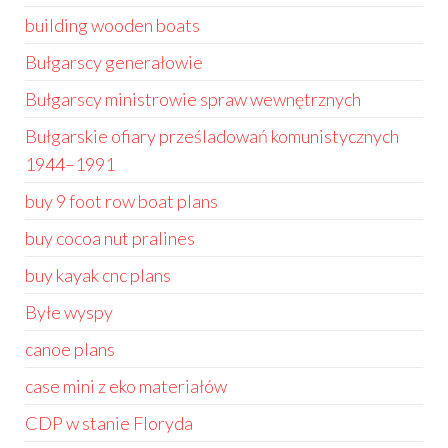
building wooden boats
Bułgarscy generałowie
Bułgarscy ministrowie spraw wewnętrznych
Bułgarskie ofiary prześladowań komunistycznych
1944–1991
buy 9 foot row boat plans
buy cocoa nut pralines
buy kayak cnc plans
Byłe wyspy
canoe plans
case mini z eko materiałów
CDP w stanie Floryda