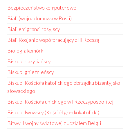
Bezpieczeństwo komputerowe
Biali (wojna domowa w Rosji)
Biali emigranci rosyjscy
Biali Rosjanie współpracujący z III Rzeszą
Biologia komórki
Biskupi bazyliańscy
Biskupi gnieźnieńscy
Biskupi Kościoła katolickiego obrządku bizantyjsko-
słowackiego
Biskupi Kościoła unickiego w I Rzeczypospolitej
Biskupi lwowscy (Kościół greckokatolicki)
Bitwy II wojny światowej z udziałem Belgii