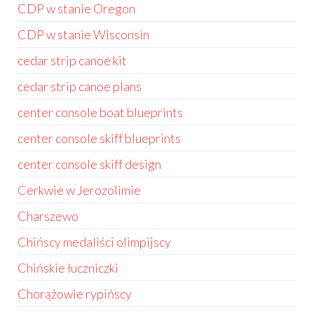
CDP w stanie Oregon
CDP w stanie Wisconsin
cedar strip canoe kit
cedar strip canoe plans
center console boat blueprints
center console skiff blueprints
center console skiff design
Cerkwie w Jerozolimie
Charszewo
Chińscy medaliści olimpijscy
Chińskie łuczniczki
Chorążowie rypińscy