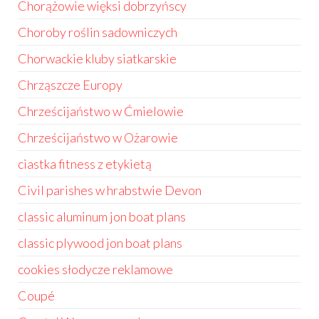
Chorążowie więksi dobrzyńscy
Choroby roślin sadowniczych
Chorwackie kluby siatkarskie
Chrząszcze Europy
Chrześcijaństwo w Ćmielowie
Chrześcijaństwo w Ożarowie
ciastka fitness z etykietą
Civil parishes w hrabstwie Devon
classic aluminum jon boat plans
classic plywood jon boat plans
cookies słodycze reklamowe
Coupé