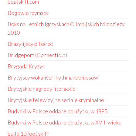
boatskiff.com
Bogowie rzymscy
Boks na Letnich Igrzyskach Olimpijskich Młodzieży
2010
Brazylijscy piłkarze
Bridgeport (Connecticut)
Brygada Kryzys
Brytyjscy wokaliści rhythmandbluesowi
Brytyjskie nagrody literackie
Brytyjskie telewizyjne seriale kryminalne
Budynki w Polsce oddane do użytku w 1895
Budynki w Polsce oddane do użytku w XVIII wieku
build 10 foot skiff