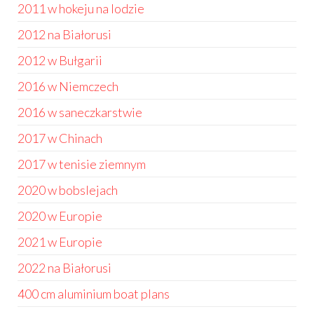
2011 w hokeju na lodzie
2012 na Białorusi
2012 w Bułgarii
2016 w Niemczech
2016 w saneczkarstwie
2017 w Chinach
2017 w tenisie ziemnym
2020 w bobslejach
2020 w Europie
2021 w Europie
2022 na Białorusi
400 cm aluminium boat plans