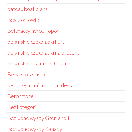
bateau boat plans
Beaufortowie
Bełchaccy herbu Topór
belgijskie czekoladki hurt
belgijskie czekoladki na prezent
belgijskie pralinki 500 sztuk
Beryksokształtne
bespoke aluminum boat design
Betonowce
Bez kategorii
Bezludne wyspy Grenlandii
Bezludne wyspy Kanady