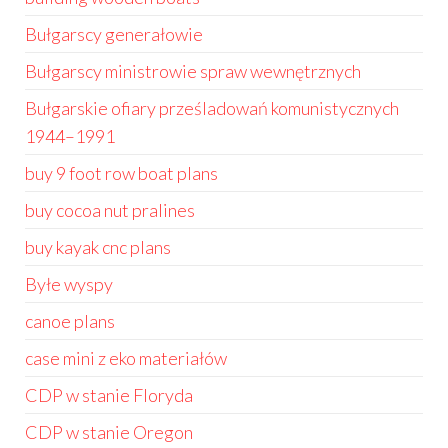
Bułgarscy generałowie
Bułgarscy ministrowie spraw wewnętrznych
Bułgarskie ofiary prześladowań komunistycznych
1944–1991
buy 9 foot row boat plans
buy cocoa nut pralines
buy kayak cnc plans
Byłe wyspy
canoe plans
case mini z eko materiałów
CDP w stanie Floryda
CDP w stanie Oregon