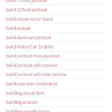
build 11 foot jon boat
build 12 foot jon boat
build a boat motor stand
build a kayak
build aluminum jon boat
build Hobie Cat 16 dolly
build jon boat from plywood
build jon boat with console
build jon boat with side console
build your own row boat kit
building a boat dock
building a canoe
building wooden boats