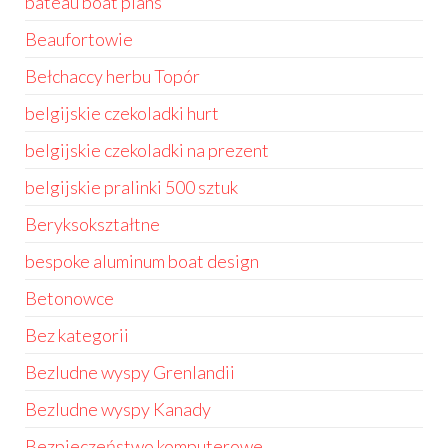
bateau boat plans
Beaufortowie
Bełchaccy herbu Topór
belgijskie czekoladki hurt
belgijskie czekoladki na prezent
belgijskie pralinki 500 sztuk
Beryksokształtne
bespoke aluminum boat design
Betonowce
Bez kategorii
Bezludne wyspy Grenlandii
Bezludne wyspy Kanady
Bezpieczeństwo komputerowe