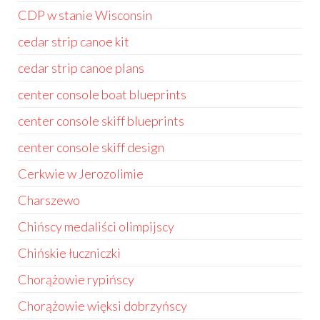
CDP w stanie Wisconsin
cedar strip canoe kit
cedar strip canoe plans
center console boat blueprints
center console skiff blueprints
center console skiff design
Cerkwie w Jerozolimie
Charszewo
Chińscy medaliści olimpijscy
Chińskie łuczniczki
Chorążowie rypińscy
Chorążowie więksi dobrzyńscy