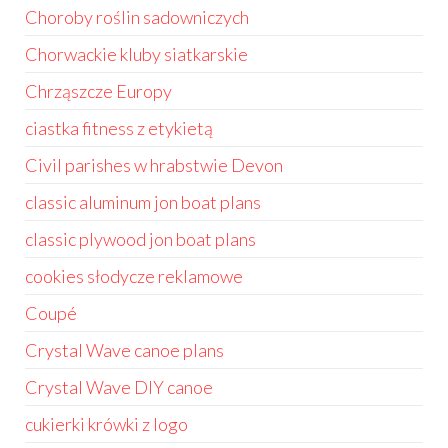
Choroby roślin sadowniczych
Chorwackie kluby siatkarskie
Chrząszcze Europy
ciastka fitness z etykietą
Civil parishes w hrabstwie Devon
classic aluminum jon boat plans
classic plywood jon boat plans
cookies słodycze reklamowe
Coupé
Crystal Wave canoe plans
Crystal Wave DIY canoe
cukierki krówki z logo