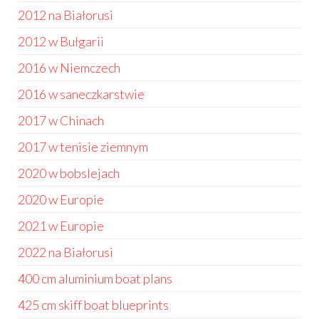
2012 na Białorusi
2012 w Bułgarii
2016 w Niemczech
2016 w saneczkarstwie
2017 w Chinach
2017 w tenisie ziemnym
2020 w bobslejach
2020 w Europie
2021 w Europie
2022 na Białorusi
400 cm aluminium boat plans
425 cm skiff boat blueprints