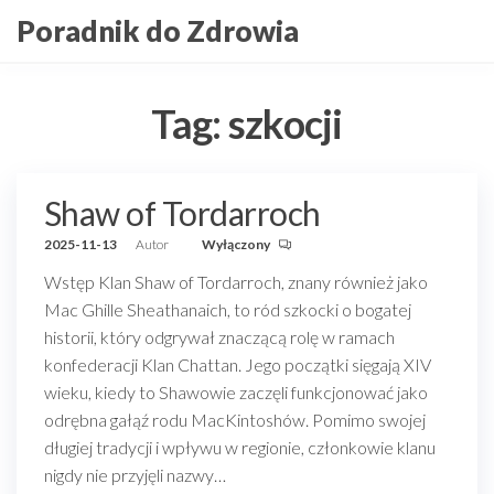
Przejdź
Poradnik do Zdrowia
do
treści
Tag:
szkocji
Shaw of Tordarroch
2025-11-13
Autor
Wyłączony
Wstęp Klan Shaw of Tordarroch, znany również jako
Mac Ghille Sheathanaich, to ród szkocki o bogatej
historii, który odgrywał znaczącą rolę w ramach
konfederacji Klan Chattan. Jego początki sięgają XIV
wieku, kiedy to Shawowie zaczęli funkcjonować jako
odrębna gałąź rodu MacKintoshów. Pomimo swojej
długiej tradycji i wpływu w regionie, członkowie klanu
nigdy nie przyjęli nazwy…