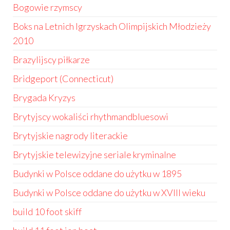
Bogowie rzymscy
Boks na Letnich Igrzyskach Olimpijskich Młodzieży
2010
Brazylijscy piłkarze
Bridgeport (Connecticut)
Brygada Kryzys
Brytyjscy wokaliści rhythmandbluesowi
Brytyjskie nagrody literackie
Brytyjskie telewizyjne seriale kryminalne
Budynki w Polsce oddane do użytku w 1895
Budynki w Polsce oddane do użytku w XVIII wieku
build 10 foot skiff