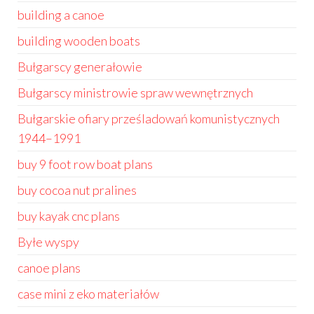
building a canoe
building wooden boats
Bułgarscy generałowie
Bułgarscy ministrowie spraw wewnętrznych
Bułgarskie ofiary prześladowań komunistycznych
1944–1991
buy 9 foot row boat plans
buy cocoa nut pralines
buy kayak cnc plans
Byłe wyspy
canoe plans
case mini z eko materiałów