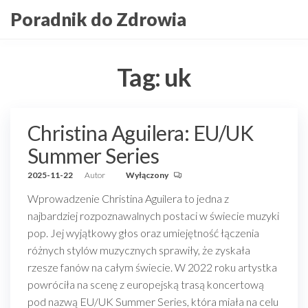
Przejdź
Poradnik do Zdrowia
do
treści
Tag:
uk
Christina Aguilera: EU/UK
Summer Series
2025-11-22
Autor
Wyłączony
Wprowadzenie Christina Aguilera to jedna z
najbardziej rozpoznawalnych postaci w świecie muzyki
pop. Jej wyjątkowy głos oraz umiejętność łączenia
różnych stylów muzycznych sprawiły, że zyskała
rzesze fanów na całym świecie. W 2022 roku artystka
powróciła na scenę z europejską trasą koncertową
pod nazwą EU/UK Summer Series, która miała na celu