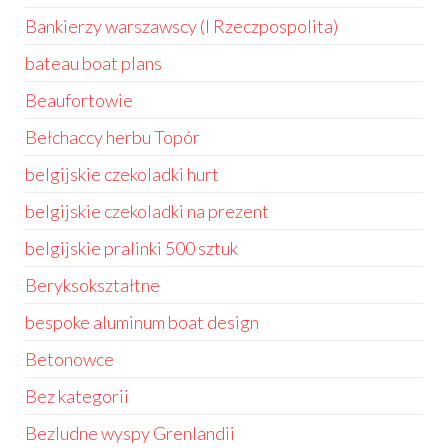
Bankierzy warszawscy (I Rzeczpospolita)
bateau boat plans
Beaufortowie
Bełchaccy herbu Topór
belgijskie czekoladki hurt
belgijskie czekoladki na prezent
belgijskie pralinki 500 sztuk
Beryksokształtne
bespoke aluminum boat design
Betonowce
Bez kategorii
Bezludne wyspy Grenlandii