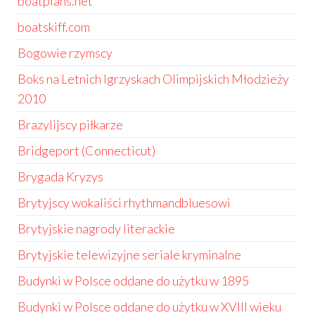
boatplans.net
boatskiff.com
Bogowie rzymscy
Boks na Letnich Igrzyskach Olimpijskich Młodzieży
2010
Brazylijscy piłkarze
Bridgeport (Connecticut)
Brygada Kryzys
Brytyjscy wokaliści rhythmandbluesowi
Brytyjskie nagrody literackie
Brytyjskie telewizyjne seriale kryminalne
Budynki w Polsce oddane do użytku w 1895
Budynki w Polsce oddane do użytku w XVIII wieku