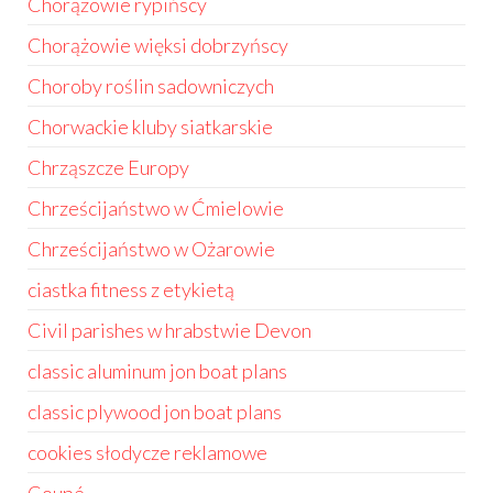
Chorążowie rypińscy
Chorążowie więksi dobrzyńscy
Choroby roślin sadowniczych
Chorwackie kluby siatkarskie
Chrząszcze Europy
Chrześcijaństwo w Ćmielowie
Chrześcijaństwo w Ożarowie
ciastka fitness z etykietą
Civil parishes w hrabstwie Devon
classic aluminum jon boat plans
classic plywood jon boat plans
cookies słodycze reklamowe