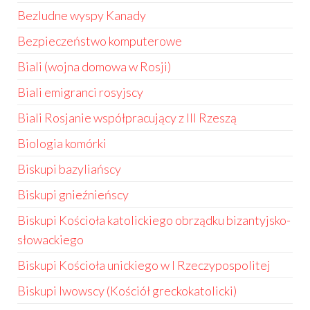
Bezludne wyspy Kanady
Bezpieczeństwo komputerowe
Biali (wojna domowa w Rosji)
Biali emigranci rosyjscy
Biali Rosjanie współpracujący z III Rzeszą
Biologia komórki
Biskupi bazyliańscy
Biskupi gnieźnieńscy
Biskupi Kościoła katolickiego obrządku bizantyjsko-
słowackiego
Biskupi Kościoła unickiego w I Rzeczypospolitej
Biskupi lwowscy (Kościół greckokatolicki)