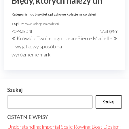
Błędy, których należy un
Kategoria
dobra-dieta.pl
zdrowe kolacje na co dzień
Tagi
zdrowe kolacje na co dzień
Nawigacja
Poprzedni
POPRZEDNI
NASTĘPNY
Nast
Krówki z Twoim logo
Jean-Pierre Marielle
wpisu
wpis
wpis
– wyjątkowy sposób na
wyróżnienie marki
Szukaj
Szukaj
OSTATNIE WPISY
Understanding Imperial Scale Rowing Boat Design: