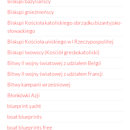
Biskupi bazyliańscy
Biskupi gnieźnieńscy
Biskupi Kościoła katolickiego obrządku bizantyjsko-
słowackiego
Biskupi Kościoła unickiego w I Rzeczypospolitej
Biskupi lwowscy (Kościół greckokatolicki)
Bitwy II wojny światowej z udziałem Belgii
Bitwy II wojny światowej z udziałem Francji
Bitwy kampanii wrześniowej
Błonkówki Azji
blueprint yacht
boat blueprints
boat blueprints free