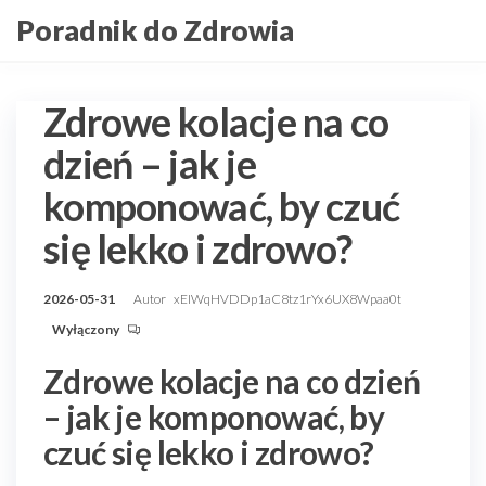
Przejdź
Poradnik do Zdrowia
do
treści
Zdrowe kolacje na co
dzień – jak je
komponować, by czuć
się lekko i zdrowo?
2026-05-31
Autor
xEIWqHVDDp1aC8tz1rYx6UX8Wpaa0t
Wyłączony
Zdrowe kolacje na co dzień
– jak je komponować, by
czuć się lekko i zdrowo?