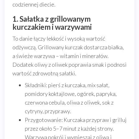
codziennej diecie.
1. Sałatka z grillowanym
kurczakiem i warzywami
To danie łączy lekkość i wysoką wartość
odżywczą. Grillowany kurczak dostarcza białka,
a świeże warzywa – witamin i minerałów.
Dodatek oliwy z oliwek poprawia smak i podnosi
wartość zdrowotną sałatki.
Składniki: pierś z kurczaka, mix sałat,
pomidory koktajlowe, ogórek, papryka,
czerwona cebula, oliwa z oliwek, sok z
cytryny, przyprawy.
Przygotowanie: Kurczaka przypraw i grilluj
przez około 5–7 minut z każdej strony.
Warzywa pokrój i wymieszaj z oliwą i