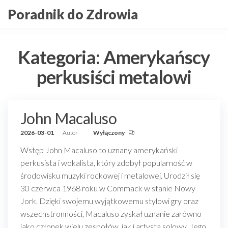
Przejdź
Poradnik do Zdrowia
do
treści
Kategoria:
Amerykańscy
perkusiści metalowi
John Macaluso
2026-03-01
Autor
Wyłączony
Wstęp John Macaluso to uznany amerykański
perkusista i wokalista, który zdobył popularność w
środowisku muzyki rockowej i metalowej. Urodził się
30 czerwca 1968 roku w Commack w stanie Nowy
Jork. Dzięki swojemu wyjątkowemu stylowi gry oraz
wszechstronności, Macaluso zyskał uznanie zarówno
jako członek wielu zespołów, jak i artysta solowy. Jego