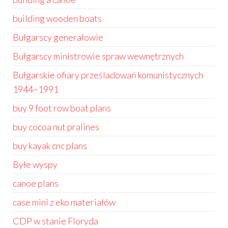
building wooden boats
Bułgarscy generałowie
Bułgarscy ministrowie spraw wewnętrznych
Bułgarskie ofiary prześladowań komunistycznych
1944–1991
buy 9 foot row boat plans
buy cocoa nut pralines
buy kayak cnc plans
Byłe wyspy
canoe plans
case mini z eko materiałów
CDP w stanie Floryda