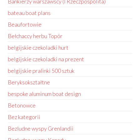
Bankierzy warszawscy (I Rzeczpospolita)
bateau boat plans
Beaufortowie
Bełchaccy herbu Topór
belgijskie czekoladki hurt
belgijskie czekoladki na prezent
belgijskie pralinki 500 sztuk
Beryksokształtne
bespoke aluminum boat design
Betonowce
Bez kategorii
Bezludne wyspy Grenlandii