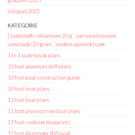
grudzień 2025
listopad 2025
KATEGORIE
['czekoladki reklamowe 20 g', 'personalizowane
czekoladki 20 gram', 'słodkie upominki czek
1 to 1 scale kayak plans
10 foot aluminum skiff plans
10 foot boat construction guide
10 foot boat plans
11 foot boat plans
11 foot plywood row boat plans
11 foot rowboat blueprints
12 foot Alutender RIB boat