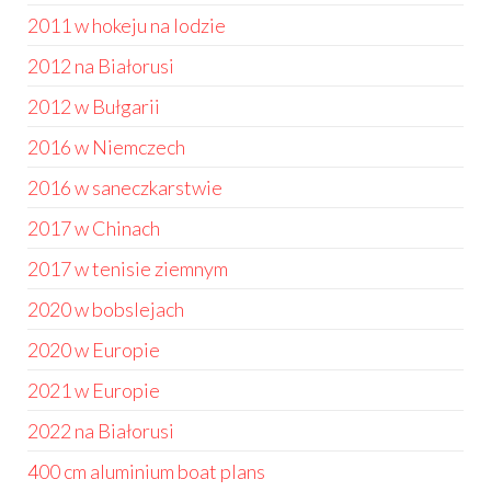
2011 w hokeju na lodzie
2012 na Białorusi
2012 w Bułgarii
2016 w Niemczech
2016 w saneczkarstwie
2017 w Chinach
2017 w tenisie ziemnym
2020 w bobslejach
2020 w Europie
2021 w Europie
2022 na Białorusi
400 cm aluminium boat plans