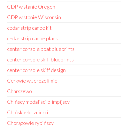
CDP w stanie Oregon
CDP w stanie Wisconsin
cedar strip canoe kit
cedar strip canoe plans
center console boat blueprints
center console skiff blueprints
center console skiff design
Cerkwie w Jerozolimie
Charszewo
Chińscy medaliści olimpijscy
Chińskie łuczniczki
Chorążowie rypińscy