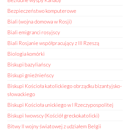
Bezludne wyspy Kanady
Bezpieczeństwo komputerowe
Biali (wojna domowa w Rosji)
Biali emigranci rosyjscy
Biali Rosjanie współpracujący z III Rzeszą
Biologia komórki
Biskupi bazyliańscy
Biskupi gnieźnieńscy
Biskupi Kościoła katolickiego obrządku bizantyjsko-
słowackiego
Biskupi Kościoła unickiego w I Rzeczypospolitej
Biskupi lwowscy (Kościół greckokatolicki)
Bitwy II wojny światowej z udziałem Belgii