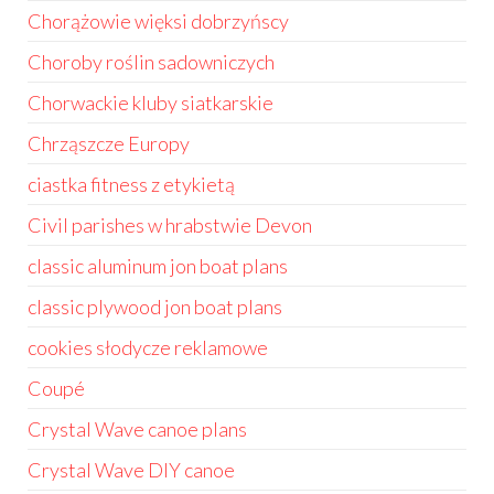
Chorążowie więksi dobrzyńscy
Choroby roślin sadowniczych
Chorwackie kluby siatkarskie
Chrząszcze Europy
ciastka fitness z etykietą
Civil parishes w hrabstwie Devon
classic aluminum jon boat plans
classic plywood jon boat plans
cookies słodycze reklamowe
Coupé
Crystal Wave canoe plans
Crystal Wave DIY canoe