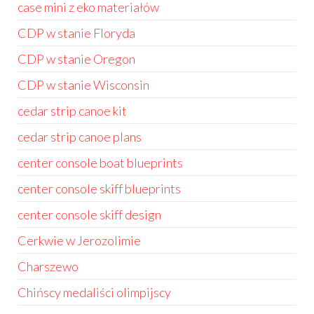
case mini z eko materiałów
CDP w stanie Floryda
CDP w stanie Oregon
CDP w stanie Wisconsin
cedar strip canoe kit
cedar strip canoe plans
center console boat blueprints
center console skiff blueprints
center console skiff design
Cerkwie w Jerozolimie
Charszewo
Chińscy medaliści olimpijscy