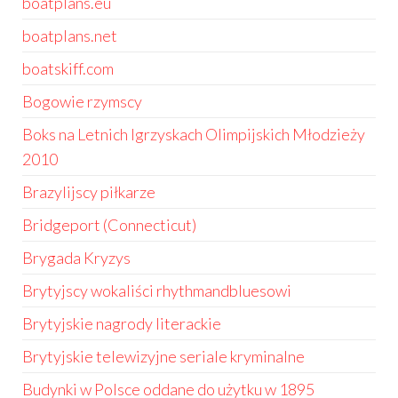
boatplans.eu
boatplans.net
boatskiff.com
Bogowie rzymscy
Boks na Letnich Igrzyskach Olimpijskich Młodzieży
2010
Brazylijscy piłkarze
Bridgeport (Connecticut)
Brygada Kryzys
Brytyjscy wokaliści rhythmandbluesowi
Brytyjskie nagrody literackie
Brytyjskie telewizyjne seriale kryminalne
Budynki w Polsce oddane do użytku w 1895