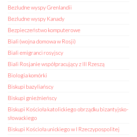
Bezludne wyspy Grenlandii
Bezludne wyspy Kanady
Bezpieczeństwo komputerowe
Biali (wojna domowa w Rosji)
Biali emigranci rosyjscy
Biali Rosjanie współpracujący z III Rzeszą
Biologia komórki
Biskupi bazyliańscy
Biskupi gnieźnieńscy
Biskupi Kościoła katolickiego obrządku bizantyjsko-
słowackiego
Biskupi Kościoła unickiego w I Rzeczypospolitej