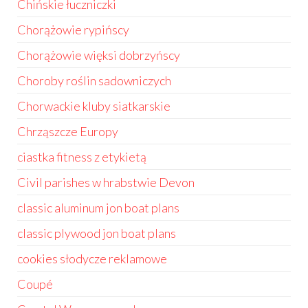
Chińskie łuczniczki
Chorążowie rypińscy
Chorążowie więksi dobrzyńscy
Choroby roślin sadowniczych
Chorwackie kluby siatkarskie
Chrząszcze Europy
ciastka fitness z etykietą
Civil parishes w hrabstwie Devon
classic aluminum jon boat plans
classic plywood jon boat plans
cookies słodycze reklamowe
Coupé