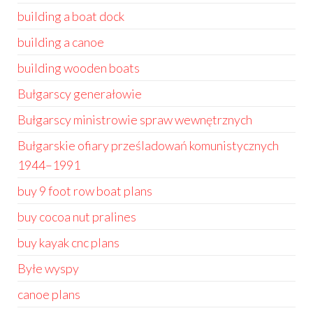
building a boat dock
building a canoe
building wooden boats
Bułgarscy generałowie
Bułgarscy ministrowie spraw wewnętrznych
Bułgarskie ofiary prześladowań komunistycznych
1944–1991
buy 9 foot row boat plans
buy cocoa nut pralines
buy kayak cnc plans
Byłe wyspy
canoe plans