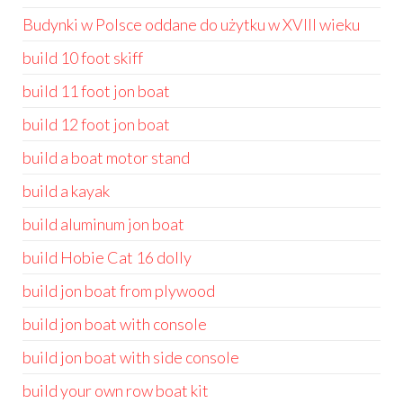
Budynki w Polsce oddane do użytku w XVIII wieku
build 10 foot skiff
build 11 foot jon boat
build 12 foot jon boat
build a boat motor stand
build a kayak
build aluminum jon boat
build Hobie Cat 16 dolly
build jon boat from plywood
build jon boat with console
build jon boat with side console
build your own row boat kit