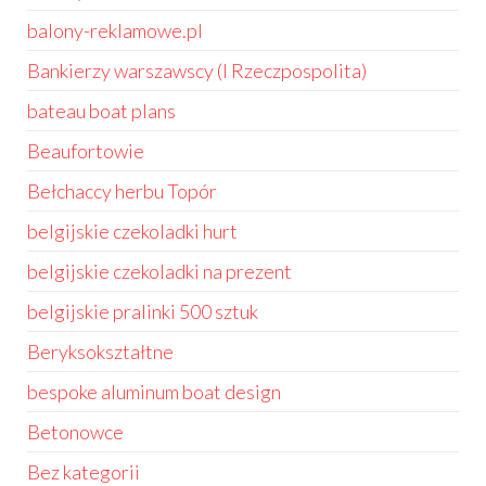
balony-reklamowe.pl
Bankierzy warszawscy (I Rzeczpospolita)
bateau boat plans
Beaufortowie
Bełchaccy herbu Topór
belgijskie czekoladki hurt
belgijskie czekoladki na prezent
belgijskie pralinki 500 sztuk
Beryksokształtne
bespoke aluminum boat design
Betonowce
Bez kategorii