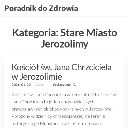
Przejdź
Poradnik do Zdrowia
do
treści
Kategoria:
Stare Miasto
Jerozolimy
Kościół św. Jana Chrzciciela
w Jerozolimie
2026-01-29
Autor
Wyłączony
Kościół św. Jana Chrzciciela w Jerozolimie Kościół św.
Jana Chrzciciela to jeden z najważniejszych
prawosławnych obiektów sakralnych w Jerozolimie.
Położony w dzielnicy chrześcijańskiej, na terenie
historycznego Muristanu, kościół ten ma swoje