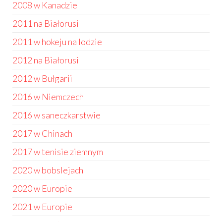
2008 w Kanadzie
2011 na Białorusi
2011 w hokeju na lodzie
2012 na Białorusi
2012 w Bułgarii
2016 w Niemczech
2016 w saneczkarstwie
2017 w Chinach
2017 w tenisie ziemnym
2020 w bobslejach
2020 w Europie
2021 w Europie