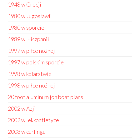
1948 w Grecji
1980 w Jugosławii
1980 w sporcie
1989 w Hiszpanii
1997 w piłce nożnej
1997 w polskim sporcie
1998 w kolarstwie
1998 w piłce nożnej
20 foot aluminum jon boat plans
2002 w Azji
2002 w lekkoatletyce
2008 w curlingu