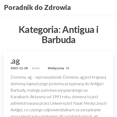
Przejdź
Poradnik do Zdrowia
do
treści
Kategoria:
Antigua i
Barbuda
.ag
2025-11-28
Autor
Wyłączony
Domena .ag – wprowadzenie Domena .ag jest krajową
domeną najwyższego poziomu przypisaną do Antigui i
Barbudy, małego państwa wyspiarskiego na
Karaibach. Aktywna od 1991 roku, domena ta jest
administrowana przez Uniwersytet Nauk Medycznych
Antigui, co czyni go odpowiedzialnym za zarządzanie
oraz rejestrację subdomen. W ostatnich latach .ag