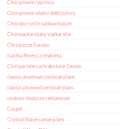
Chorążowie rypińscy
Chorążowie więksi dobrzyńscy
Choroby roślin sadowniczych
Chorwackie kluby siatkarskie
Chrząszcze Europy
ciastka fitness z etykietą
Civil parishes w hrabstwie Devon
classic aluminum jon boat plans
classic plywood jon boat plans
cookies słodycze reklamowe
Coupé
Crystal Wave canoe plans