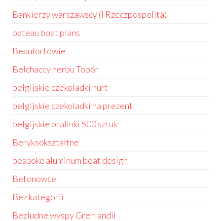
Bankierzy warszawscy (I Rzeczpospolita)
bateau boat plans
Beaufortowie
Bełchaccy herbu Topór
belgijskie czekoladki hurt
belgijskie czekoladki na prezent
belgijskie pralinki 500 sztuk
Beryksokształtne
bespoke aluminum boat design
Betonowce
Bez kategorii
Bezludne wyspy Grenlandii