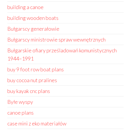
building a canoe
building wooden boats
Bułgarscy generałowie
Bułgarscy ministrowie spraw wewnętrznych
Bułgarskie ofiary prześladowań komunistycznych
1944–1991
buy 9 foot row boat plans
buy cocoa nut pralines
buy kayak cnc plans
Byłe wyspy
canoe plans
case mini z eko materiałów