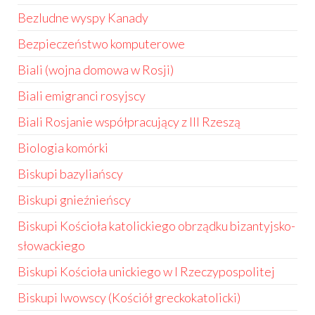
Bezludne wyspy Kanady
Bezpieczeństwo komputerowe
Biali (wojna domowa w Rosji)
Biali emigranci rosyjscy
Biali Rosjanie współpracujący z III Rzeszą
Biologia komórki
Biskupi bazyliańscy
Biskupi gnieźnieńscy
Biskupi Kościoła katolickiego obrządku bizantyjsko-
słowackiego
Biskupi Kościoła unickiego w I Rzeczypospolitej
Biskupi lwowscy (Kościół greckokatolicki)