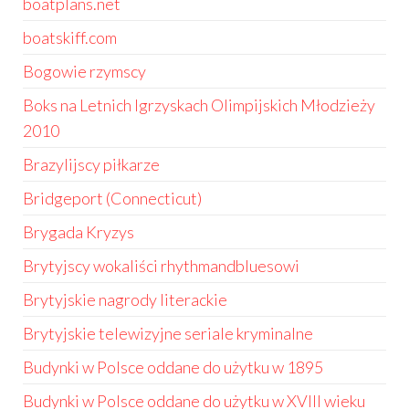
boatplans.net
boatskiff.com
Bogowie rzymscy
Boks na Letnich Igrzyskach Olimpijskich Młodzieży
2010
Brazylijscy piłkarze
Bridgeport (Connecticut)
Brygada Kryzys
Brytyjscy wokaliści rhythmandbluesowi
Brytyjskie nagrody literackie
Brytyjskie telewizyjne seriale kryminalne
Budynki w Polsce oddane do użytku w 1895
Budynki w Polsce oddane do użytku w XVIII wieku