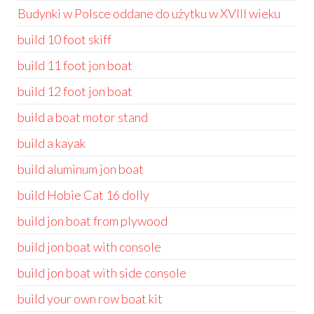
Budynki w Polsce oddane do użytku w XVIII wieku
build 10 foot skiff
build 11 foot jon boat
build 12 foot jon boat
build a boat motor stand
build a kayak
build aluminum jon boat
build Hobie Cat 16 dolly
build jon boat from plywood
build jon boat with console
build jon boat with side console
build your own row boat kit