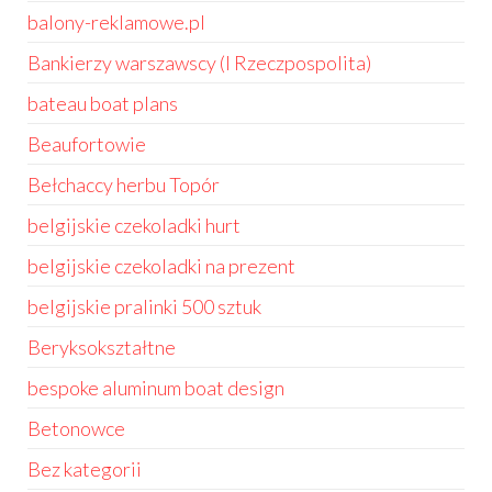
balony-reklamowe.pl
Bankierzy warszawscy (I Rzeczpospolita)
bateau boat plans
Beaufortowie
Bełchaccy herbu Topór
belgijskie czekoladki hurt
belgijskie czekoladki na prezent
belgijskie pralinki 500 sztuk
Beryksokształtne
bespoke aluminum boat design
Betonowce
Bez kategorii