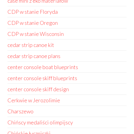
case mini z eko materiałów
CDP w stanie Floryda
CDP w stanie Oregon
CDP w stanie Wisconsin
cedar strip canoe kit
cedar strip canoe plans
center console boat blueprints
center console skiff blueprints
center console skiff design
Cerkwie w Jerozolimie
Charszewo
Chińscy medaliści olimpijscy
Chińskie łuczniczki