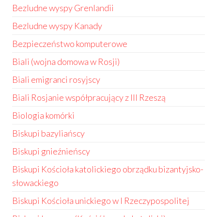
Bezludne wyspy Grenlandii
Bezludne wyspy Kanady
Bezpieczeństwo komputerowe
Biali (wojna domowa w Rosji)
Biali emigranci rosyjscy
Biali Rosjanie współpracujący z III Rzeszą
Biologia komórki
Biskupi bazyliańscy
Biskupi gnieźnieńscy
Biskupi Kościoła katolickiego obrządku bizantyjsko-
słowackiego
Biskupi Kościoła unickiego w I Rzeczypospolitej