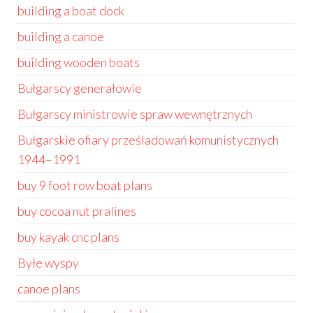
building a boat dock
building a canoe
building wooden boats
Bułgarscy generałowie
Bułgarscy ministrowie spraw wewnętrznych
Bułgarskie ofiary prześladowań komunistycznych
1944–1991
buy 9 foot row boat plans
buy cocoa nut pralines
buy kayak cnc plans
Byłe wyspy
canoe plans