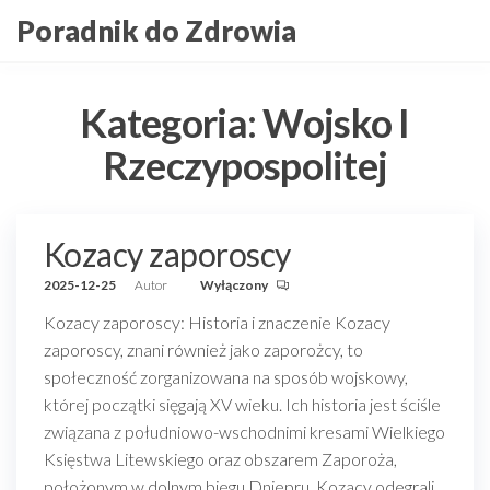
Przejdź
Poradnik do Zdrowia
do
treści
Kategoria:
Wojsko I
Rzeczypospolitej
Kozacy zaporoscy
2025-12-25
Autor
Wyłączony
Kozacy zaporoscy: Historia i znaczenie Kozacy
zaporoscy, znani również jako zaporożcy, to
społeczność zorganizowana na sposób wojskowy,
której początki sięgają XV wieku. Ich historia jest ściśle
związana z południowo-wschodnimi kresami Wielkiego
Księstwa Litewskiego oraz obszarem Zaporoża,
położonym w dolnym biegu Dniepru. Kozacy odegrali