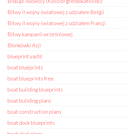
Biskupi lwowscy (Kościół greckokatolicki)
Bitwy II wojny światowej z udziałem Belgii
Bitwy II wojny światowej z udziałem Francji
Bitwy kampanii wrześniowej
Błonkówki Azji
blueprint yacht
boat blueprints
boat blueprints free
boat building blueprints
boat building plans
boat construction plans
boat dock blueprints
boat dock plans