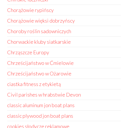
Chorążowie rypińscy
Chorążowie więksi dobrzyńscy
Choroby roślin sadowniczych
Chorwackie kluby siatkarskie
Chrząszcze Europy
Chrześcijaństwo w Ćmielowie
Chrześcijaństwo w Ożarowie
ciastka fitness z etykietą
Civil parishes w hrabstwie Devon
classic aluminum jon boat plans
classic plywood jon boat plans
cookies słodycze reklamowe