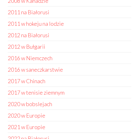
2008 w Kanadzie
2011 na Białorusi
2011 w hokeju na lodzie
2012 na Białorusi
2012 w Bułgarii
2016 w Niemczech
2016 w saneczkarstwie
2017 w Chinach
2017 w tenisie ziemnym
2020 w bobslejach
2020 w Europie
2021 w Europie
2022 na Białorusi