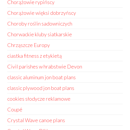
Chorążowie rypińscy
Chorążowie więksi dobrzyńscy
Choroby roślin sadowniczych
Chorwackie kluby siatkarskie
Chrząszcze Europy
ciastka fitness z etykietą
Civil parishes w hrabstwie Devon
classic aluminum jon boat plans
classic plywood jon boat plans
cookies słodycze reklamowe
Coupé
Crystal Wave canoe plans