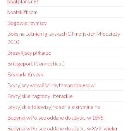
boatplans.net
boatskiff.com
Bogowie rzymscy
Boks na Letnich Igrzyskach Olimpijskich Młodzieży
2010
Brazylijscy piłkarze
Bridgeport (Connecticut)
Brygada Kryzys
Brytyjscy wokaliści rhythmandbluesowi
Brytyjskie nagrody literackie
Brytyjskie telewizyjne seriale kryminalne
Budynki w Polsce oddane do użytku w 1895
Budynki w Polsce oddane do użytku w XVIII wieku