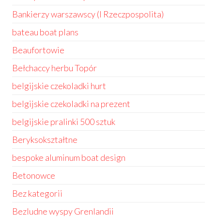
Bankierzy warszawscy (I Rzeczpospolita)
bateau boat plans
Beaufortowie
Bełchaccy herbu Topór
belgijskie czekoladki hurt
belgijskie czekoladki na prezent
belgijskie pralinki 500 sztuk
Beryksokształtne
bespoke aluminum boat design
Betonowce
Bez kategorii
Bezludne wyspy Grenlandii