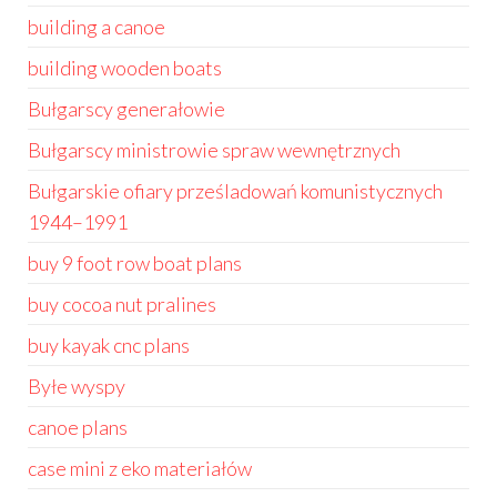
building a canoe
building wooden boats
Bułgarscy generałowie
Bułgarscy ministrowie spraw wewnętrznych
Bułgarskie ofiary prześladowań komunistycznych
1944–1991
buy 9 foot row boat plans
buy cocoa nut pralines
buy kayak cnc plans
Byłe wyspy
canoe plans
case mini z eko materiałów