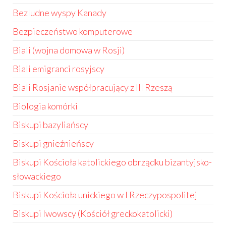
Bezludne wyspy Kanady
Bezpieczeństwo komputerowe
Biali (wojna domowa w Rosji)
Biali emigranci rosyjscy
Biali Rosjanie współpracujący z III Rzeszą
Biologia komórki
Biskupi bazyliańscy
Biskupi gnieźnieńscy
Biskupi Kościoła katolickiego obrządku bizantyjsko-
słowackiego
Biskupi Kościoła unickiego w I Rzeczypospolitej
Biskupi lwowscy (Kościół greckokatolicki)