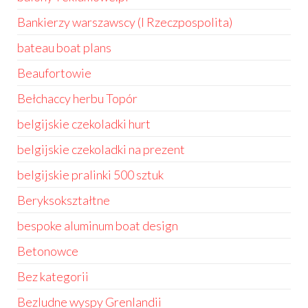
Bankierzy warszawscy (I Rzeczpospolita)
bateau boat plans
Beaufortowie
Bełchaccy herbu Topór
belgijskie czekoladki hurt
belgijskie czekoladki na prezent
belgijskie pralinki 500 sztuk
Beryksokształtne
bespoke aluminum boat design
Betonowce
Bez kategorii
Bezludne wyspy Grenlandii