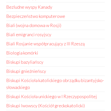
Bezludne wyspy Kanady
Bezpieczeństwo komputerowe
Biali (wojna domowa w Rosji)
Biali emigranci rosyjscy
Biali Rosjanie współpracujący z III Rzeszą
Biologia komórki
Biskupi bazyliańscy
Biskupi gnieźnieńscy
Biskupi Kościoła katolickiego obrządku bizantyjsko-
słowackiego
Biskupi Kościoła unickiego w I Rzeczypospolitej
Biskupi lwowscy (Kościół greckokatolicki)