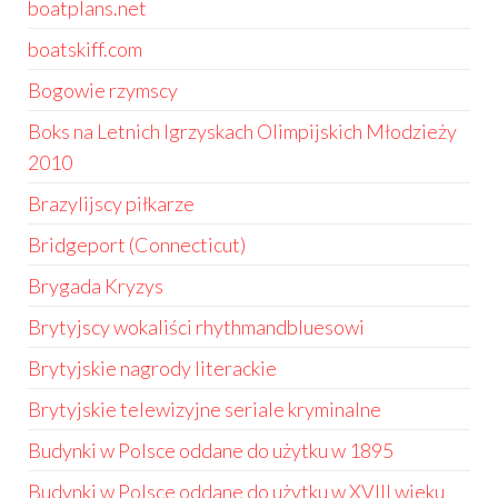
boatplans.net
boatskiff.com
Bogowie rzymscy
Boks na Letnich Igrzyskach Olimpijskich Młodzieży
2010
Brazylijscy piłkarze
Bridgeport (Connecticut)
Brygada Kryzys
Brytyjscy wokaliści rhythmandbluesowi
Brytyjskie nagrody literackie
Brytyjskie telewizyjne seriale kryminalne
Budynki w Polsce oddane do użytku w 1895
Budynki w Polsce oddane do użytku w XVIII wieku