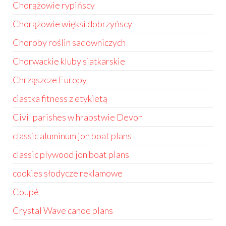
Chorążowie rypińscy
Chorążowie więksi dobrzyńscy
Choroby roślin sadowniczych
Chorwackie kluby siatkarskie
Chrząszcze Europy
ciastka fitness z etykietą
Civil parishes w hrabstwie Devon
classic aluminum jon boat plans
classic plywood jon boat plans
cookies słodycze reklamowe
Coupé
Crystal Wave canoe plans