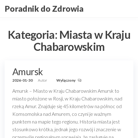
Przejdź
Poradnik do Zdrowia
do
treści
Kategoria:
Miasta w Kraju
Chabarowskim
Amursk
2026-01-30
Autor
Wyłączony
Amursk – Miasto w Kraju Chabarowskim Amursk to
miasto położone w Rosji, w Kraju Chabarowskim, nad
rzeką Amur. Znajduje się 45 kilometrów na północ od
Komsomolska nad Amurem, co czyni je ważnym
punktem na mapie tego regionu. Historia miasta jest
stosunkowo krótka, jednak jego rozwój i znaczenie w
przemyśle regionalnym sprawiają, że zasługuje na