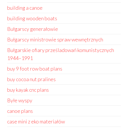
building a canoe
building wooden boats
Bułgarscy generałowie
Bułgarscy ministrowie spraw wewnętrznych
Bułgarskie ofiary prześladowań komunistycznych
1944–1991
buy 9 foot row boat plans
buy cocoa nut pralines
buy kayak cnc plans
Byłe wyspy
canoe plans
case mini z eko materiałów