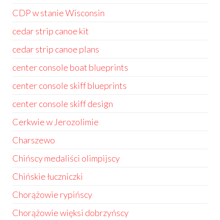
CDP w stanie Wisconsin
cedar strip canoe kit
cedar strip canoe plans
center console boat blueprints
center console skiff blueprints
center console skiff design
Cerkwie w Jerozolimie
Charszewo
Chińscy medaliści olimpijscy
Chińskie łuczniczki
Chorążowie rypińscy
Chorążowie więksi dobrzyńscy