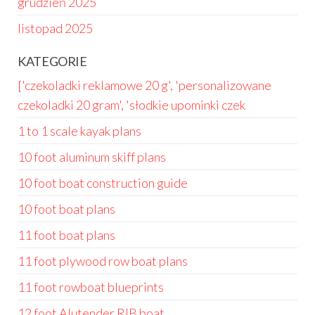
grudzień 2025
listopad 2025
KATEGORIE
['czekoladki reklamowe 20 g', 'personalizowane
czekoladki 20 gram', 'słodkie upominki czek
1 to 1 scale kayak plans
10 foot aluminum skiff plans
10 foot boat construction guide
10 foot boat plans
11 foot boat plans
11 foot plywood row boat plans
11 foot rowboat blueprints
12 foot Alutender RIB boat