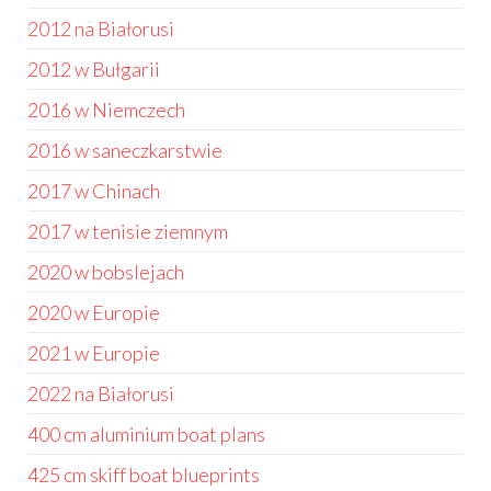
2012 na Białorusi
2012 w Bułgarii
2016 w Niemczech
2016 w saneczkarstwie
2017 w Chinach
2017 w tenisie ziemnym
2020 w bobslejach
2020 w Europie
2021 w Europie
2022 na Białorusi
400 cm aluminium boat plans
425 cm skiff boat blueprints