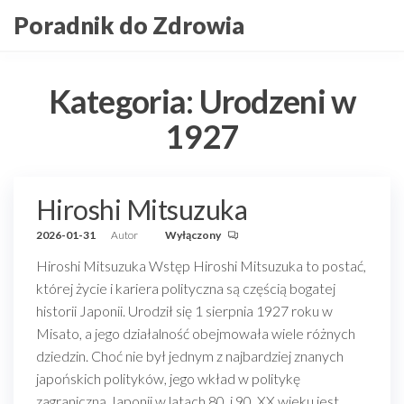
Przejdź
Poradnik do Zdrowia
do
treści
Kategoria:
Urodzeni w
1927
Hiroshi Mitsuzuka
2026-01-31
Autor
Wyłączony
Hiroshi Mitsuzuka Wstęp Hiroshi Mitsuzuka to postać,
której życie i kariera polityczna są częścią bogatej
historii Japonii. Urodził się 1 sierpnia 1927 roku w
Misato, a jego działalność obejmowała wiele różnych
dziedzin. Choć nie był jednym z najbardziej znanych
japońskich polityków, jego wkład w politykę
zagraniczną Japonii w latach 80. i 90. XX wieku jest…