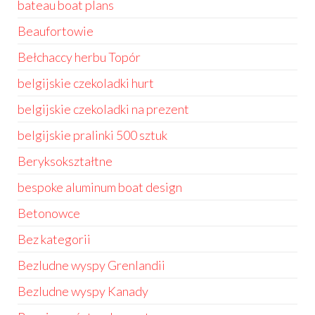
bateau boat plans
Beaufortowie
Bełchaccy herbu Topór
belgijskie czekoladki hurt
belgijskie czekoladki na prezent
belgijskie pralinki 500 sztuk
Beryksokształtne
bespoke aluminum boat design
Betonowce
Bez kategorii
Bezludne wyspy Grenlandii
Bezludne wyspy Kanady