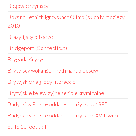
Bogowie rzymscy
Boks na Letnich Igrzyskach Olimpijskich Młodzieży
2010
Brazylijscy piłkarze
Bridgeport (Connecticut)
Brygada Kryzys
Brytyjscy wokaliści rhythmandbluesowi
Brytyjskie nagrody literackie
Brytyjskie telewizyjne seriale kryminalne
Budynki w Polsce oddane do użytku w 1895
Budynki w Polsce oddane do użytku w XVIII wieku
build 10 foot skiff