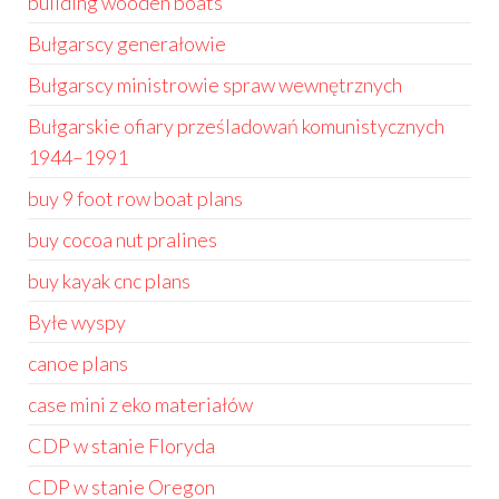
building wooden boats
Bułgarscy generałowie
Bułgarscy ministrowie spraw wewnętrznych
Bułgarskie ofiary prześladowań komunistycznych
1944–1991
buy 9 foot row boat plans
buy cocoa nut pralines
buy kayak cnc plans
Byłe wyspy
canoe plans
case mini z eko materiałów
CDP w stanie Floryda
CDP w stanie Oregon