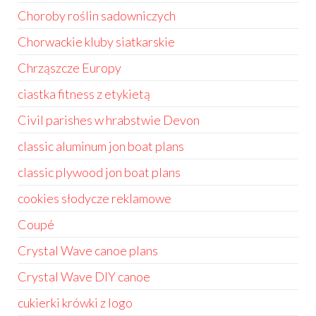
Choroby roślin sadowniczych
Chorwackie kluby siatkarskie
Chrząszcze Europy
ciastka fitness z etykietą
Civil parishes w hrabstwie Devon
classic aluminum jon boat plans
classic plywood jon boat plans
cookies słodycze reklamowe
Coupé
Crystal Wave canoe plans
Crystal Wave DIY canoe
cukierki krówki z logo