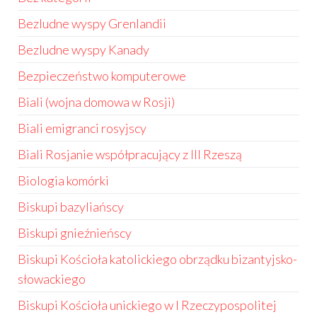
Bezludne wyspy Grenlandii
Bezludne wyspy Kanady
Bezpieczeństwo komputerowe
Biali (wojna domowa w Rosji)
Biali emigranci rosyjscy
Biali Rosjanie współpracujący z III Rzeszą
Biologia komórki
Biskupi bazyliańscy
Biskupi gnieźnieńscy
Biskupi Kościoła katolickiego obrządku bizantyjsko-
słowackiego
Biskupi Kościoła unickiego w I Rzeczypospolitej