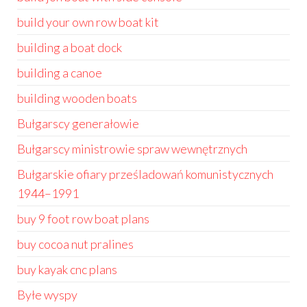
build your own row boat kit
building a boat dock
building a canoe
building wooden boats
Bułgarscy generałowie
Bułgarscy ministrowie spraw wewnętrznych
Bułgarskie ofiary prześladowań komunistycznych
1944–1991
buy 9 foot row boat plans
buy cocoa nut pralines
buy kayak cnc plans
Byłe wyspy