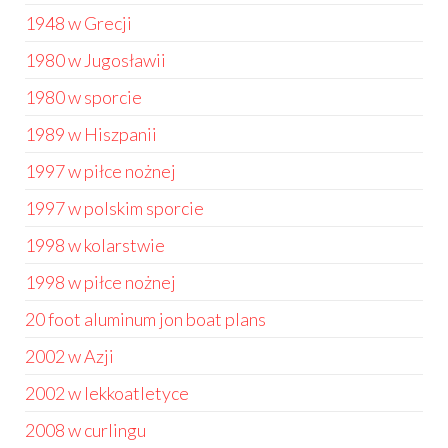
1948 w Grecji
1980 w Jugosławii
1980 w sporcie
1989 w Hiszpanii
1997 w piłce nożnej
1997 w polskim sporcie
1998 w kolarstwie
1998 w piłce nożnej
20 foot aluminum jon boat plans
2002 w Azji
2002 w lekkoatletyce
2008 w curlingu