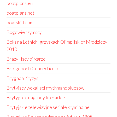
boatplans.eu
boatplans.net
boatskiff.com
Bogowie rzymscy
Boks na Letnich Igrzyskach Olimpijskich Młodzieży
2010
Brazylijscy piłkarze
Bridgeport (Connecticut)
Brygada Kryzys
Brytyjscy wokaliści rhythmandbluesowi
Brytyjskie nagrody literackie
Brytyjskie telewizyjne seriale kryminalne
Budynki w Polsce oddane do użytku w 1895