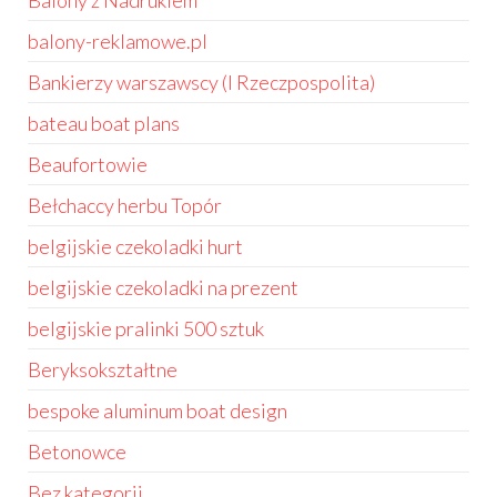
Balony z Nadrukiem
balony-reklamowe.pl
Bankierzy warszawscy (I Rzeczpospolita)
bateau boat plans
Beaufortowie
Bełchaccy herbu Topór
belgijskie czekoladki hurt
belgijskie czekoladki na prezent
belgijskie pralinki 500 sztuk
Beryksokształtne
bespoke aluminum boat design
Betonowce
Bez kategorii