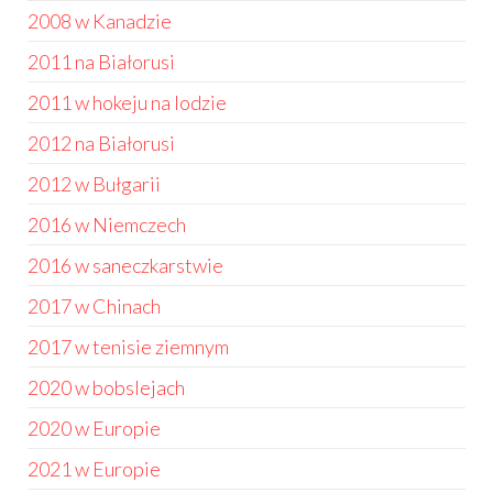
2008 w Kanadzie
2011 na Białorusi
2011 w hokeju na lodzie
2012 na Białorusi
2012 w Bułgarii
2016 w Niemczech
2016 w saneczkarstwie
2017 w Chinach
2017 w tenisie ziemnym
2020 w bobslejach
2020 w Europie
2021 w Europie