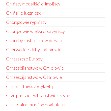
Chińscy medaliści olimpijscy
Chińskie łuczniczki
Chorążowie rypińscy
Chorążowie więksi dobrzyńscy
Choroby roślin sadowniczych
Chorwackie kluby siatkarskie
Chrząszcze Europy
Chrześcijaństwo w Ćmielowie
Chrześcijaństwo w Ożarowie
ciastka fitness z etykietą
Civil parishes w hrabstwie Devon
classic aluminum jon boat plans