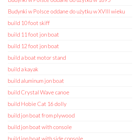
Budynki w Polsce oddane do użytku w XVIII wieku
build 10 foot skiff
build 11 foot jon boat
build 12 foot jon boat
build a boat motor stand
build a kayak
build aluminum jon boat
build Crystal Wave canoe
build Hobie Cat 16 dolly
build jon boat from plywood
build jon boat with console
build jon boat with side console