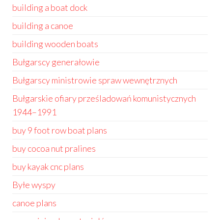
building a boat dock
building a canoe
building wooden boats
Bułgarscy generałowie
Bułgarscy ministrowie spraw wewnętrznych
Bułgarskie ofiary prześladowań komunistycznych
1944–1991
buy 9 foot row boat plans
buy cocoa nut pralines
buy kayak cnc plans
Byłe wyspy
canoe plans