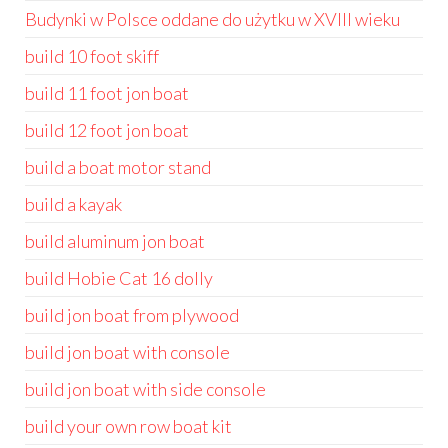
Budynki w Polsce oddane do użytku w XVIII wieku
build 10 foot skiff
build 11 foot jon boat
build 12 foot jon boat
build a boat motor stand
build a kayak
build aluminum jon boat
build Hobie Cat 16 dolly
build jon boat from plywood
build jon boat with console
build jon boat with side console
build your own row boat kit