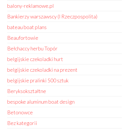
balony-reklamowe.pl
Bankierzy warszawscy (I Rzeczpospolita)
bateau boat plans
Beaufortowie
Bełchaccy herbu Topór
belgijskie czekoladki hurt
belgijskie czekoladki na prezent
belgijskie pralinki 500 sztuk
Beryksokształtne
bespoke aluminum boat design
Betonowce
Bez kategorii