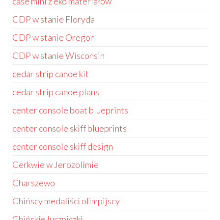
case mini z eko materiałów
CDP w stanie Floryda
CDP w stanie Oregon
CDP w stanie Wisconsin
cedar strip canoe kit
cedar strip canoe plans
center console boat blueprints
center console skiff blueprints
center console skiff design
Cerkwie w Jerozolimie
Charszewo
Chińscy medaliści olimpijscy
Chińskie łuczniczki