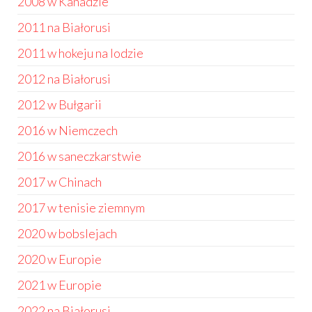
2008 w Kanadzie
2011 na Białorusi
2011 w hokeju na lodzie
2012 na Białorusi
2012 w Bułgarii
2016 w Niemczech
2016 w saneczkarstwie
2017 w Chinach
2017 w tenisie ziemnym
2020 w bobslejach
2020 w Europie
2021 w Europie
2022 na Białorusi