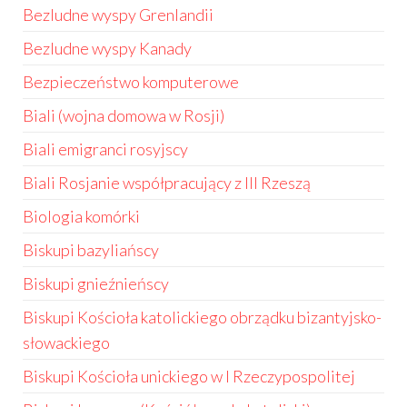
Bezludne wyspy Grenlandii
Bezludne wyspy Kanady
Bezpieczeństwo komputerowe
Biali (wojna domowa w Rosji)
Biali emigranci rosyjscy
Biali Rosjanie współpracujący z III Rzeszą
Biologia komórki
Biskupi bazyliańscy
Biskupi gnieźnieńscy
Biskupi Kościoła katolickiego obrządku bizantyjsko-
słowackiego
Biskupi Kościoła unickiego w I Rzeczypospolitej