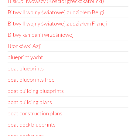
Biskupi lwowscy (Kościół greckokatolicki)
Bitwy II wojny światowej z udziałem Belgii
Bitwy II wojny światowej z udziałem Francji
Bitwy kampanii wrześniowej
Błonkówki Azji
blueprint yacht
boat blueprints
boat blueprints free
boat building blueprints
boat building plans
boat construction plans
boat dock blueprints
boat dock plans