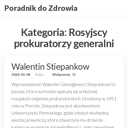
Przejdź
Poradnik do Zdrowia
do
treści
Kategoria:
Rosyjscy
prokuratorzy generalni
Walentin Stiepankow
2026-01-04
Autor
Wyłączony
Wprowadzenie Walentin Gieorgijewicz Stiepankow to
postać, która na trwałe wpisała się w historię
rosyjskich organów prokuratorskich. Urodzony w 1951
roku w Permie, Stiepankow jest absolwentem
Uniwersytetu Permskiego, gdzie zdobył niezbędną
wiedzę prawniczą, która otworzyła mu drzwi do
kariery w wymiarze sprawiedliwości. Jego zawodowe