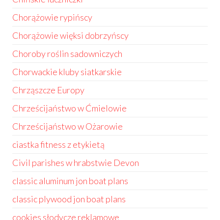
Chorążowie rypińscy
Chorążowie więksi dobrzyńscy
Choroby roślin sadowniczych
Chorwackie kluby siatkarskie
Chrząszcze Europy
Chrześcijaństwo w Ćmielowie
Chrześcijaństwo w Ożarowie
ciastka fitness z etykietą
Civil parishes w hrabstwie Devon
classic aluminum jon boat plans
classic plywood jon boat plans
cookies słodycze reklamowe