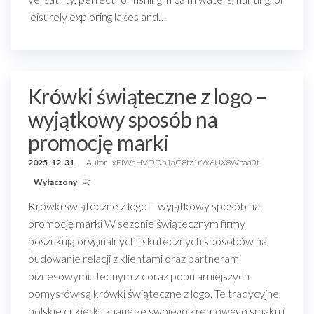
leisurely exploring lakes and…
Krówki świąteczne z logo –
wyjątkowy sposób na
promocję marki
2025-12-31
Autor
xEIWqHVDDp1aC8tz1rYx6UX8Wpaa0t
Wyłączony
Krówki świąteczne z logo – wyjątkowy sposób na
promocję marki W sezonie świątecznym firmy
poszukują oryginalnych i skutecznych sposobów na
budowanie relacji z klientami oraz partnerami
biznesowymi. Jednym z coraz popularniejszych
pomysłów są krówki świąteczne z logo. Te tradycyjne,
polskie cukierki, znane ze swojego kremowego smaku i