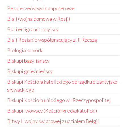
Bezpieczeństwo komputerowe
Biali (wojna domowa w Rosji)
Biali emigranci rosyjscy
Biali Rosjanie współpracujący z III Rzeszą
Biologia komórki
Biskupi bazyliańscy
Biskupi gnieźnieńscy
Biskupi Kościoła katolickiego obrządku bizantyjsko-
słowackiego
Biskupi Kościoła unickiego w I Rzeczypospolitej
Biskupi lwowscy (Kościół greckokatolicki)
Bitwy II wojny światowej z udziałem Belgii