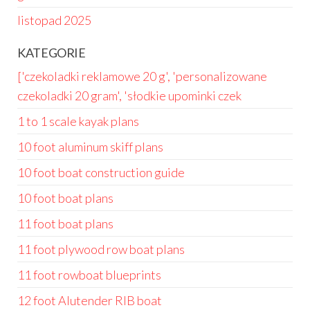
listopad 2025
KATEGORIE
['czekoladki reklamowe 20 g', 'personalizowane
czekoladki 20 gram', 'słodkie upominki czek
1 to 1 scale kayak plans
10 foot aluminum skiff plans
10 foot boat construction guide
10 foot boat plans
11 foot boat plans
11 foot plywood row boat plans
11 foot rowboat blueprints
12 foot Alutender RIB boat