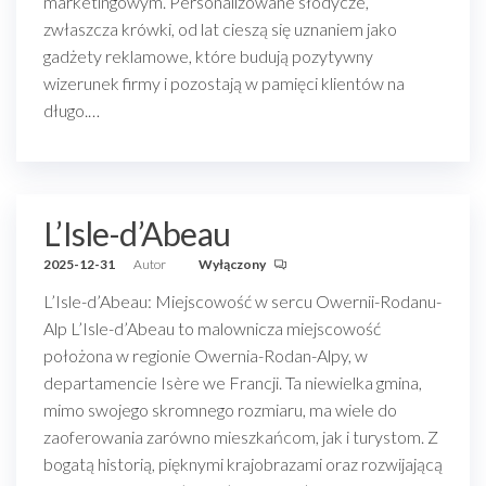
marketingowym. Personalizowane słodycze,
zwłaszcza krówki, od lat cieszą się uznaniem jako
gadżety reklamowe, które budują pozytywny
wizerunek firmy i pozostają w pamięci klientów na
długo.…
L’Isle-d’Abeau
2025-12-31
Autor
Wyłączony
L’Isle-d’Abeau: Miejscowość w sercu Owernii-Rodanu-
Alp L’Isle-d’Abeau to malownicza miejscowość
położona w regionie Owernia-Rodan-Alpy, w
departamencie Isère we Francji. Ta niewielka gmina,
mimo swojego skromnego rozmiaru, ma wiele do
zaoferowania zarówno mieszkańcom, jak i turystom. Z
bogatą historią, pięknymi krajobrazami oraz rozwijającą