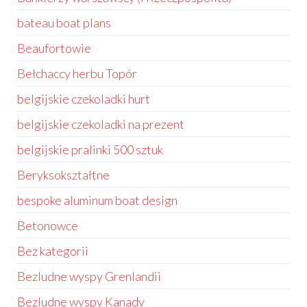
bateau boat plans
Beaufortowie
Bełchaccy herbu Topór
belgijskie czekoladki hurt
belgijskie czekoladki na prezent
belgijskie pralinki 500 sztuk
Beryksokształtne
bespoke aluminum boat design
Betonowce
Bez kategorii
Bezludne wyspy Grenlandii
Bezludne wyspy Kanady