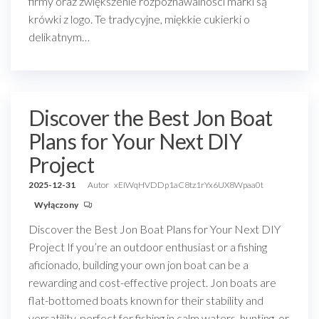
firmy oraz zwiększenie rozpoznawalności marki są
krówki z logo. Te tradycyjne, miękkie cukierki o
delikatnym…
Discover the Best Jon Boat
Plans for Your Next DIY
Project
2025-12-31
Autor
xEIWqHVDDp1aC8tz1rYx6UX8Wpaa0t
Wyłączony
Discover the Best Jon Boat Plans for Your Next DIY
Project If you’re an outdoor enthusiast or a fishing
aficionado, building your own jon boat can be a
rewarding and cost-effective project. Jon boats are
flat-bottomed boats known for their stability and
versatility, perfect for fishing in calm waters, hunting, or