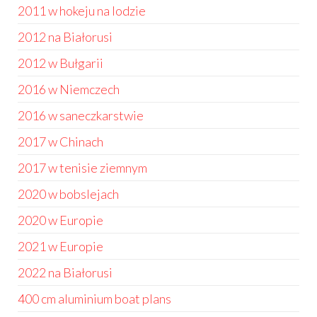
2011 w hokeju na lodzie
2012 na Białorusi
2012 w Bułgarii
2016 w Niemczech
2016 w saneczkarstwie
2017 w Chinach
2017 w tenisie ziemnym
2020 w bobslejach
2020 w Europie
2021 w Europie
2022 na Białorusi
400 cm aluminium boat plans