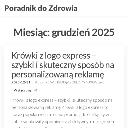
Przejdź
Poradnik do Zdrowia
do
treści
Miesiąc:
grudzień 2025
Krówki z logo express –
szybki i skuteczny sposób na
personalizowaną reklamę
2025-12-31
Autor
xEIWqHVDDp1aC8tz1rYx6UX8Wpaa0t
Wyłączony
Krówki z logo express – szybki i skuteczny sposób na
personalizowaną reklamę Krówki z logo express to
coraz popularniejsza forma promocji, która łączy w
sobie smakowity upominek z efektywnym narzędziem