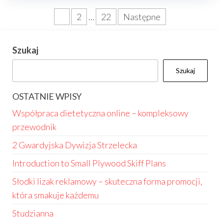
Stronicowanie
1
2
…
22
Następne
wpisów
Szukaj
Szukaj
OSTATNIE WPISY
Współpraca dietetyczna online – kompleksowy
przewodnik
2 Gwardyjska Dywizja Strzelecka
Introduction to Small Plywood Skiff Plans
Słodki lizak reklamowy – skuteczna forma promocji,
która smakuje każdemu
Studzianna