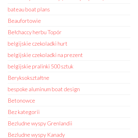
bateau boat plans
Beaufortowie
Bełchaccy herbu Topór
belgijskie czekoladki hurt
belgijskie czekoladki na prezent
belgijskie pralinki 500 sztuk
Beryksokształtne
bespoke aluminum boat design
Betonowce
Bez kategorii
Bezludne wyspy Grenlandii
Bezludne wyspy Kanady