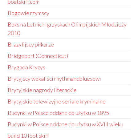
boatskiff.com
Bogowie rzymscy
Boks na Letnich Igrzyskach Olimpijskich Młodzieży
2010
Brazylijscy piłkarze
Bridgeport (Connecticut)
Brygada Kryzys
Brytyjscy wokaliści rhythmandbluesowi
Brytyjskie nagrody literackie
Brytyjskie telewizyjne seriale kryminalne
Budynki w Polsce oddane do użytku w 1895
Budynki w Polsce oddane do użytku w XVIII wieku
build 10 foot skiff