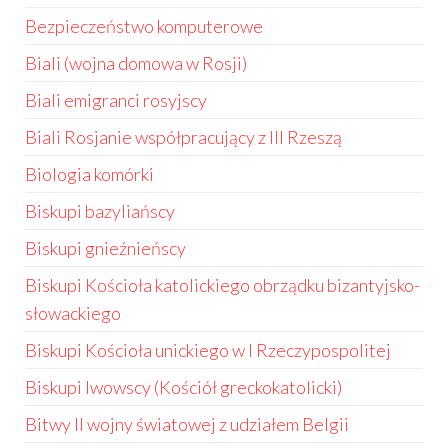
Bezpieczeństwo komputerowe
Biali (wojna domowa w Rosji)
Biali emigranci rosyjscy
Biali Rosjanie współpracujący z III Rzeszą
Biologia komórki
Biskupi bazyliańscy
Biskupi gnieźnieńscy
Biskupi Kościoła katolickiego obrządku bizantyjsko-
słowackiego
Biskupi Kościoła unickiego w I Rzeczypospolitej
Biskupi lwowscy (Kościół greckokatolicki)
Bitwy II wojny światowej z udziałem Belgii