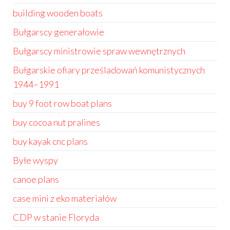
building wooden boats
Bułgarscy generałowie
Bułgarscy ministrowie spraw wewnętrznych
Bułgarskie ofiary prześladowań komunistycznych
1944–1991
buy 9 foot row boat plans
buy cocoa nut pralines
buy kayak cnc plans
Byłe wyspy
canoe plans
case mini z eko materiałów
CDP w stanie Floryda