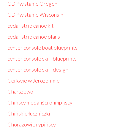
CDP w stanie Oregon
CDP w stanie Wisconsin
cedar strip canoe kit
cedar strip canoe plans
center console boat blueprints
center console skiff blueprints
center console skiff design
Cerkwie w Jerozolimie
Charszewo
Chińscy medaliści olimpijscy
Chińskie łuczniczki
Chorążowie rypińscy