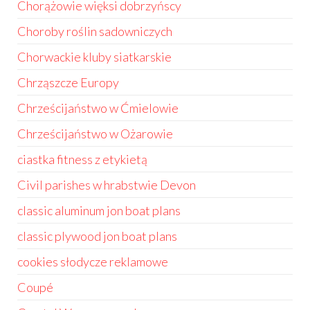
Chorążowie więksi dobrzyńscy
Choroby roślin sadowniczych
Chorwackie kluby siatkarskie
Chrząszcze Europy
Chrześcijaństwo w Ćmielowie
Chrześcijaństwo w Ożarowie
ciastka fitness z etykietą
Civil parishes w hrabstwie Devon
classic aluminum jon boat plans
classic plywood jon boat plans
cookies słodycze reklamowe
Coupé