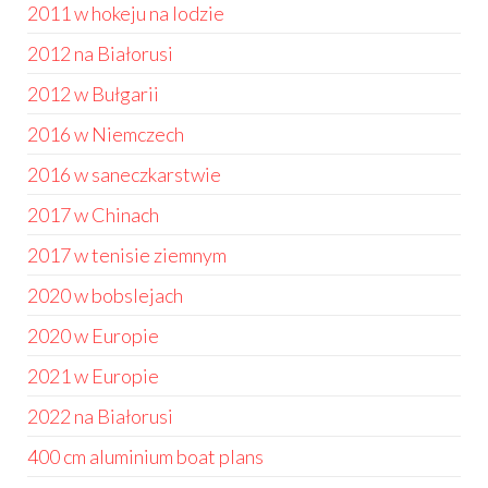
2011 w hokeju na lodzie
2012 na Białorusi
2012 w Bułgarii
2016 w Niemczech
2016 w saneczkarstwie
2017 w Chinach
2017 w tenisie ziemnym
2020 w bobslejach
2020 w Europie
2021 w Europie
2022 na Białorusi
400 cm aluminium boat plans