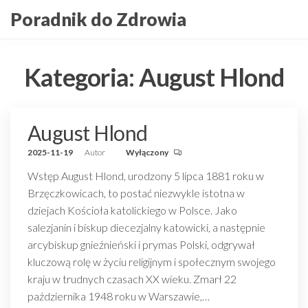
Przejdź
Poradnik do Zdrowia
do
treści
Kategoria:
August Hlond
August Hlond
2025-11-19
Autor
Wyłączony
Wstęp August Hlond, urodzony 5 lipca 1881 roku w
Brzęczkowicach, to postać niezwykle istotna w
dziejach Kościoła katolickiego w Polsce. Jako
salezjanin i biskup diecezjalny katowicki, a następnie
arcybiskup gnieźnieński i prymas Polski, odgrywał
kluczową rolę w życiu religijnym i społecznym swojego
kraju w trudnych czasach XX wieku. Zmarł 22
października 1948 roku w Warszawie,…