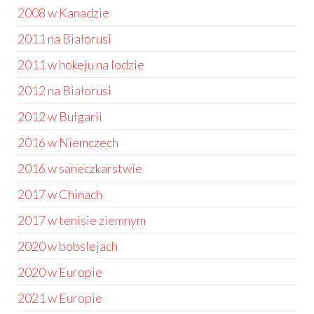
2008 w Kanadzie
2011 na Białorusi
2011 w hokeju na lodzie
2012 na Białorusi
2012 w Bułgarii
2016 w Niemczech
2016 w saneczkarstwie
2017 w Chinach
2017 w tenisie ziemnym
2020 w bobslejach
2020 w Europie
2021 w Europie