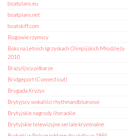
boatplans.eu
boatplans.net
boatskiff.com
Bogowie rzymscy
Boks na Letnich Igrzyskach Olimpijskich Młodzieży
2010
Brazylijscy piłkarze
Bridgeport (Connecticut)
Brygada Kryzys
Brytyjscy wokaliści rhythmandbluesowi
Brytyjskie nagrody literackie
Brytyjskie telewizyjne seriale kryminalne
Budynki w Polsce oddane do użytku w 1895