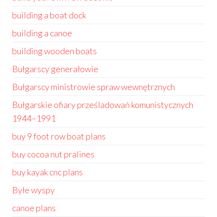
building a boat dock
building a canoe
building wooden boats
Bułgarscy generałowie
Bułgarscy ministrowie spraw wewnętrznych
Bułgarskie ofiary prześladowań komunistycznych
1944–1991
buy 9 foot row boat plans
buy cocoa nut pralines
buy kayak cnc plans
Byłe wyspy
canoe plans