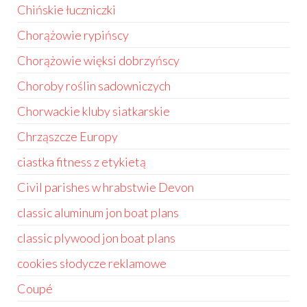
Chińskie łuczniczki
Chorążowie rypińscy
Chorążowie więksi dobrzyńscy
Choroby roślin sadowniczych
Chorwackie kluby siatkarskie
Chrząszcze Europy
ciastka fitness z etykietą
Civil parishes w hrabstwie Devon
classic aluminum jon boat plans
classic plywood jon boat plans
cookies słodycze reklamowe
Coupé