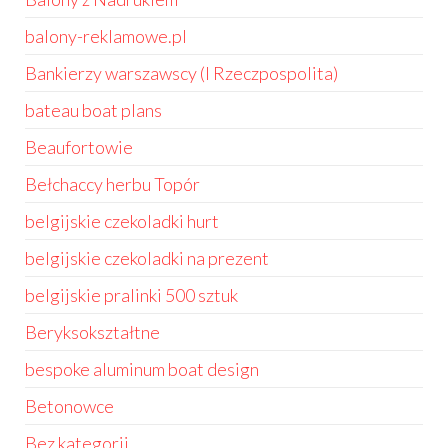
balony-reklamowe.pl
Bankierzy warszawscy (I Rzeczpospolita)
bateau boat plans
Beaufortowie
Bełchaccy herbu Topór
belgijskie czekoladki hurt
belgijskie czekoladki na prezent
belgijskie pralinki 500 sztuk
Beryksokształtne
bespoke aluminum boat design
Betonowce
Bez kategorii