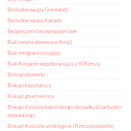
Bezludne wyspy Grenlandii
Bezludne wyspy Kanady
Bezpieczeństwo komputerowe
Biali (wojna domowa w Rosji)
Biali emigranci rosyjscy
Biali Rosjanie współpracujący z III Rzeszą
Biologia komórki
Biskupi bazyliańscy
Biskupi gnieźnieńscy
Biskupi Kościoła katolickiego obrządku bizantyjsko-
słowackiego
Biskupi Kościoła unickiego w I Rzeczypospolitej