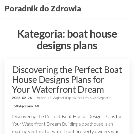
Przejdź
Poradnik do Zdrowia
do
treści
Kategoria:
boat house
designs plans
Discovering the Perfect Boat
House Designs Plans for
Your Waterfront Dream
2026-02-26
Autor
xEIWqHVDDp1aC8tz1rYx6UX8Wpaa0t
Wyłączony
Discovering the Perfect Boat House Designs Plans for
Your Waterfront Dream Building a boathouse is an
exciting venture for waterfront property owners who